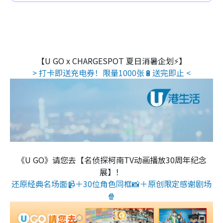
【U GO x CHARGESPOT 夏日消暑企划⚡】
> 打卡即送充电券！限量1000张🔋送完即止 <
《U GO》请您去【名侦探柯南TV动画播放30周年纪念
展】！
还原经典名场面📹＋30位角色同框📸＋原创限定感谢剧场
🍿