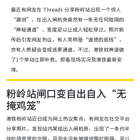
最近有网友在 Threads 分享粉岭站出现一个惊人
“漏洞”，在出入闸机旁竟然有一条无任何阻隔的
“神秘通道”，宽度足以让成人轻松穿过。照片疯
传后引发网友热议，有人笑称是“道德的底线”，
亦有人质疑会变成逃票通道。不过，港铁就神速做
了1个举动立即补救。即看现场实况及港铁最新安
排。
粉岭站闸口变自出自入“无
掩鸡笼”
港铁粉岭站近日成为网上热议焦点，有网友在社交平台
分享照片，发现站内某组出入闸机旁，出现了一条约半
块阶砖宽度的空隙，且完全没有玻璃或围栏阻隔，足以