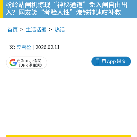
粉岭站闸机惊现“神秘通道”免入闸自由出
入？网友笑“考验人性”港铁神速咁补救
首页
生活话题
热话
文:
梁雪盈
2026.02.11
在Google追蹤
用 App 睇文
《UHK 港生活》