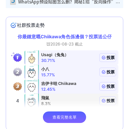
WhatsApp预设贴图怎么删？揭秘1招“反向操作”还原简洁界面 附3步实测教程