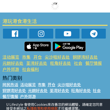
港玩港食港生活
活动展览
市集
开仓
尖沙咀好去处
铜锣湾好去处
元朗好去处
荃湾好去处
旺角好去处
社会
餐厅情报
户外郊游
社会福利
热门类别
网民热话
活动展览
市集
开仓
尖沙咀好去处
铜锣湾好去处
元朗好去处
荃湾好去处
旺角好去处
社会
餐厅情报
户外郊游
热门标签
U Lifestyle 會使用Cookies來改善您的網站體驗，請確定您同意
接受本網站之
私隱政策和使用條款
才可繼續瀏覽。