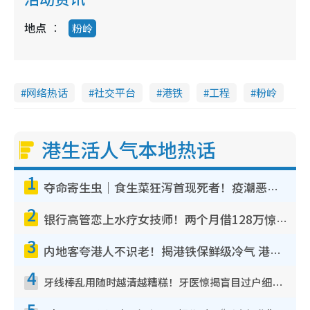
地点
粉岭
网络热话
社交平台
港铁
工程
粉岭
港生活人气本地热话
1
夺命寄生虫｜食生菜狂泻首现死者！疫潮恶化录1.8万宗病例 揭洗菜3大谬误
2
银行高管恋上水疗女技师！两个月借128万惊觉“沉船”沉落火海 揭背后疑似邪教操控卖淫
3
内地客夸港人不识老！揭港铁保鲜级冷气 港人求放过：别投诉
4
牙线棒乱用随时越清越糟糕！牙医惊揭盲目过户细菌恐致蛀牙：这种才是日常真保养
5