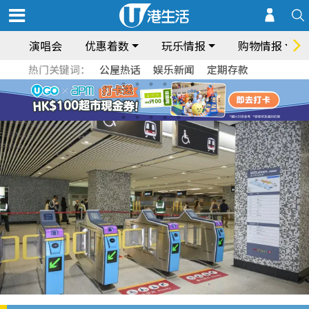
演唱会
优惠着数
玩乐情报
购物情报
热门关键词：
公屋热话
娱乐新闻
定期存款