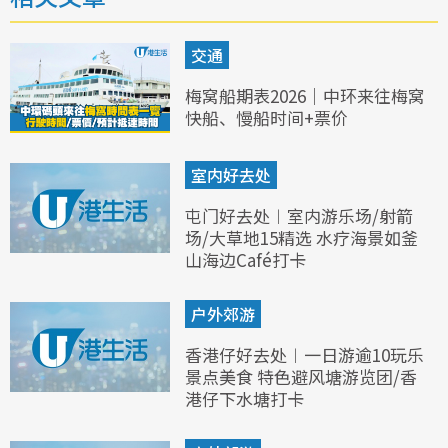
交通
梅窝船期表2026｜中环来往梅窝
快船、慢船时间+票价
室内好去处
屯门好去处︱室内游乐场/射箭
场/大草地15精选 水疗海景如釜
山海边Café打卡
户外郊游
香港仔好去处︱一日游逾10玩乐
景点美食 特色避风塘游览团/香
港仔下水塘打卡