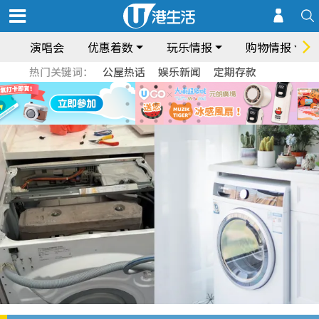
演唱会
优惠着数
玩乐情报
购物情报
热门关键词：
公屋热话
娱乐新闻
定期存款