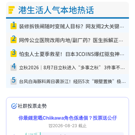
港生活人气本地热话
1
装修拆铁闸随时变贼人目标？网友揭2大关键用途：装新款等于白装？附新旧铁闸分别
2
网传公立医院改用内地/副厂药？医生拆解正副厂分别，揭4类人换药随时出事
3
怕虫人士夏季救星！日本3COINS爆红驱虫神器$45起 1招“全程免触碰”轻松搞定小强
4
立秋2026｜8月7日立秋进入“多事之秋” 3件事不可做！专家教6招开运 清杂物／钱包纳气接好运
5
台风白海豚料周日袭浙江！经历5次“眼壁置换”极罕见 成登陆内地最长途台风