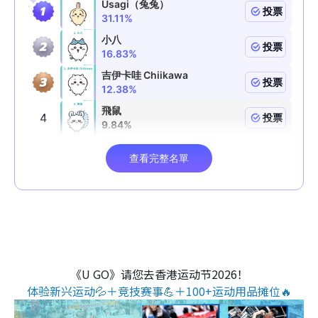
《U GO》请您去香港运动节2026！
体验新兴运动💦＋竞技赛事💪＋100+运动用品摊位🔥