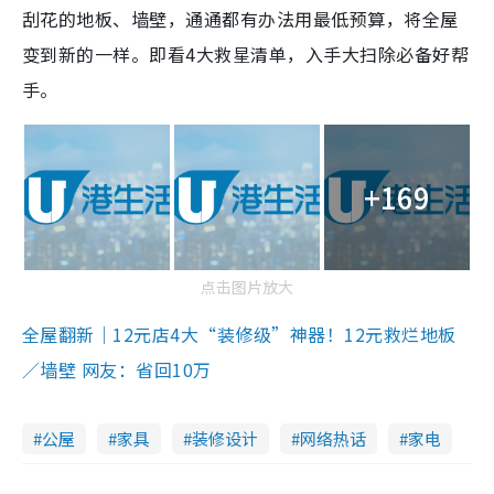
刮花的地板、墙壁，通通都有办法用最低预算，将全屋
变到新的一样。即看4大救星清单，入手大扫除必备好帮
手。
+169
点击图片放大
全屋翻新｜12元店4大“装修级”神器！12元救烂地板
／墙壁 网友：省回10万
公屋
家具
装修设计
网络热话
家电