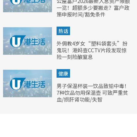
公屋富户2026最新入息资产限额
一览！超额多少要搬走？富户政
策申报时间/豁免条件
热话
外佣教4岁女“塑料袋套头”扮
鬼玩！港妈查CCTV片段发现惊
险一刻险酿窒息
健康
男子保温杯装一饮品致铅中毒！
7种饮品勿用保温壶 可致严重贫
血/损肝肾功能/失智