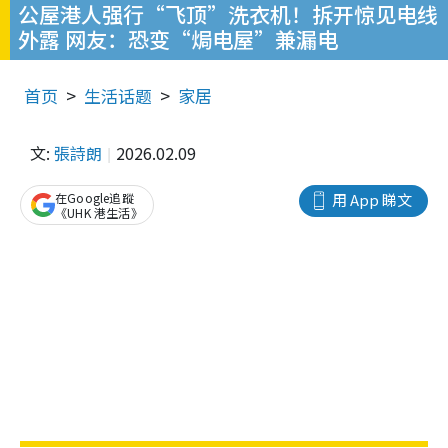
公屋港人强行“飞顶”洗衣机！拆开惊见电线
外露 网友：恐变“焗电屋”兼漏电
首页
生活话题
家居
文:
張詩朗
2026.02.09
在Google追蹤
用 App 睇文
《UHK 港生活》