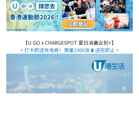
【U GO x CHARGESPOT 夏日消暑企划⚡】
> 打卡即送充电券！限量1000张🔋送完即止 <