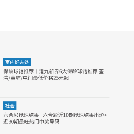
室内好去处
保龄球馆推荐︱港九新界6大保龄球馆推荐 荃
湾/黄埔/屯门最低价格25元起
社会
六合彩搅珠结果 | 六合彩近10期搅珠结果出炉+
近30期最旺热门中奖号码