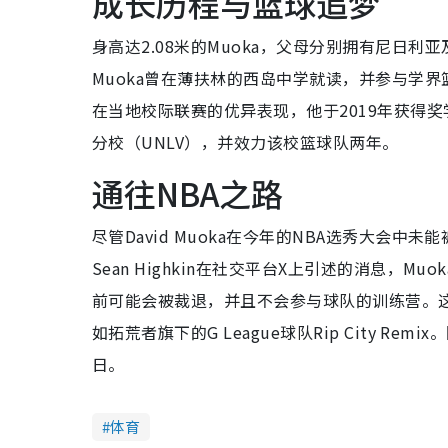
成长历程与篮球追梦
身高达2.08米的Muoka，父母分别拥有尼日
Muoka曾在薄扶林的西岛中学就读，并参与学
在当地校际联赛的优异表现，他于2019年获得奖
分校（UNLV），并效力该校篮球队两年。
通往NBA之路
尽管David Muoka在今年的NBA选秀大会
Sean Highkin在社交平台X上引述的消息，Mu
前可能会被裁退，并且不会参与球队的训练营。这种
如拓荒者旗下的G League球队Rip City R
日。
体育