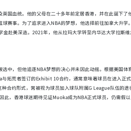
利亚及英国血统。他的父母在二十多年前定居香港，并在此诞下了
界篮球赛事。为了追求进入NBA的梦想，他选择前往加拿大升学
学金赴美深造。2021年，他从拉玛大学转至内华达大学拉斯维
中未能被选中，但他追逐NBA梦想的决心并未因此动摇。根据美国体
oka与拓荒者签订的Exhibit 10合约，通常意味著球员在进入正
合约形式，常被视为球员加入球队附属G League队伍的途
emix。因此，香港球迷期待见证Muoka成为NBA正式球员，仍需假