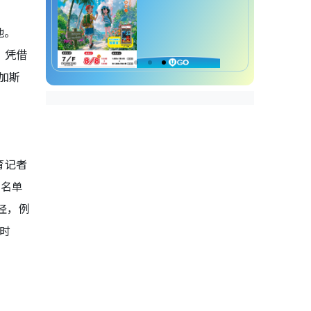
他。
。凭借
加斯
育记者
式名单
径，例
以时