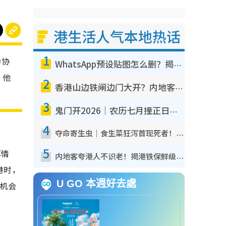
港生活人气本地热话
1
约协
WhatsApp预设贴图怎么删？揭秘1招“反向操作”还原简洁界面 附3步实测教程
，他
2
香港山边铁闸边门大开？内地客困惑意义何在！网友神回复：这种叫法理性防御
3
鬼门开2026｜农历七月撞正日全食特别邪？专家警告切忌做一事！揭4大禁忌+2招保平安
4
夺命寄生虫｜食生菜狂泻首现死者！疫潮恶化录1.8万宗病例 揭洗菜3大谬误
5
厚情
内地客夸港人不识老！揭港铁保鲜级冷气 港人求放过：别投诉
港时，
U GO 本週好去處
有机会