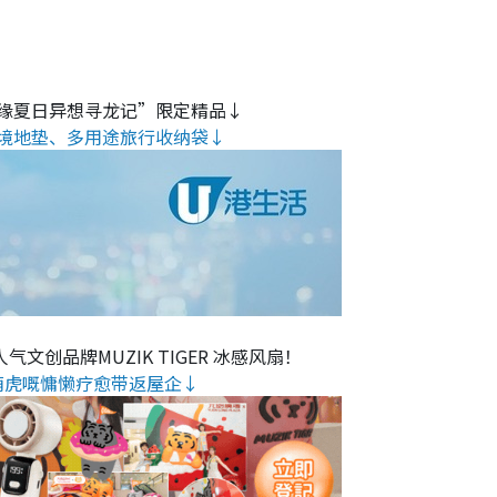
缘夏日异想寻龙记”限定精品↓
境地垫、多用途旅行收纳袋↓
气文创品牌MUZIK TIGER 冰感风扇！
萌虎嘅慵懒疗愈带返屋企↓