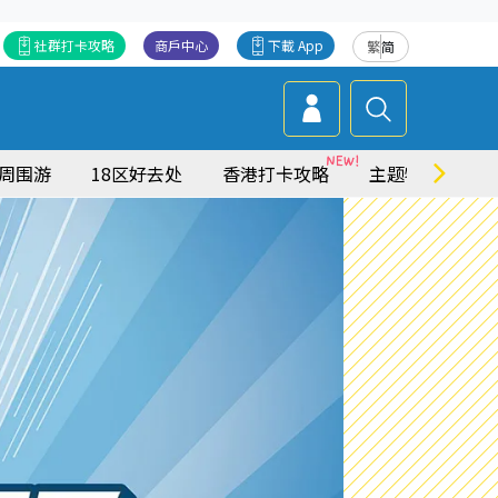
社群打卡攻略
商戶中心
下載 App
繁
简
周围游
18区好去处
香港打卡攻略
主题特集