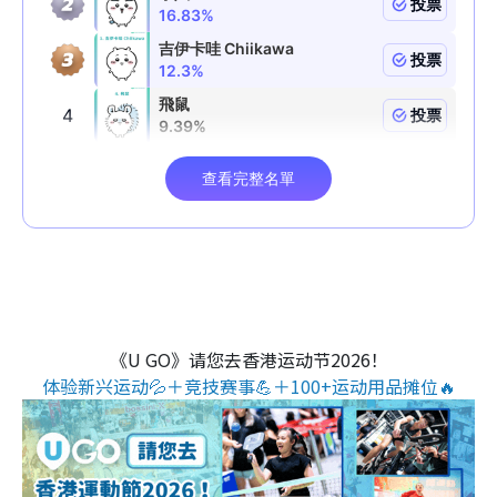
《U GO》请您去香港运动节2026！
体验新兴运动💦＋竞技赛事💪＋100+运动用品摊位🔥