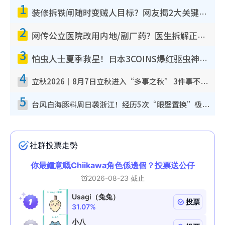
1
装修拆铁闸随时变贼人目标？网友揭2大关键用途：装新款等于白装？附新旧铁闸分别
2
网传公立医院改用内地/副厂药？医生拆解正副厂分别，揭4类人换药随时出事
3
怕虫人士夏季救星！日本3COINS爆红驱虫神器$45起 1招“全程免触碰”轻松搞定小强
4
立秋2026｜8月7日立秋进入“多事之秋” 3件事不可做！专家教6招开运 清杂物／钱包纳气接好运
5
台风白海豚料周日袭浙江！经历5次“眼壁置换”极罕见 成登陆内地最长途台风