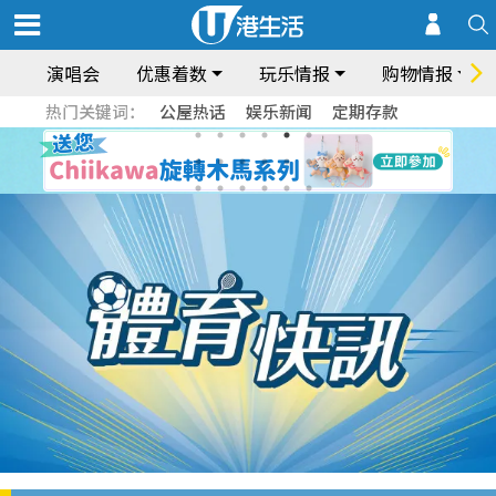
演唱会
优惠着数
玩乐情报
购物情报
热门关键词：
公屋热话
娱乐新闻
定期存款