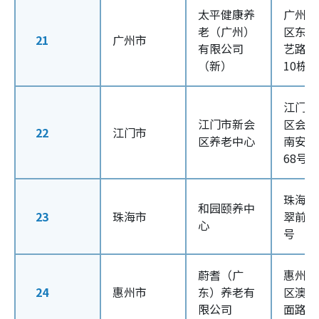
太平健康养
广州市
老（广州）
区东环
21
广州市
有限公司
艺路13
（新）
10栋
江门市
江门市新会
区会城
22
江门市
区养老中心
南安路
68号
珠海市
和园颐养中
23
珠海市
翠前南
心
号
蔚耆（广
惠州大
24
惠州市
东）养老有
区澳头
限公司
面路