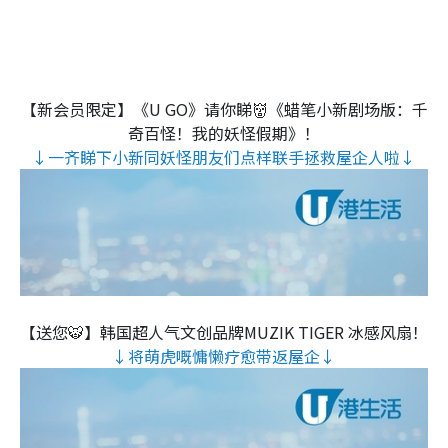
【新会员限定】《U GO》请你睇👹《蜡笔小新剧场版：千
奇百怪！我的妖怪假期》！
↓一齐睇下小新同妖怪朋友们点样联手拯救屋企人啦↓
【送您🐯】韩国超人气文创品牌MUZIK TIGER 冰感风扇！
↓将萌虎嘅慵懒疗愈带返屋企↓