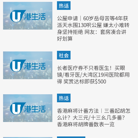
热话
公屋申请｜60岁岳母苦等4年获
派天水围130呎公屋 嫌太小难转
身坚持拒绝 网友：套房凑合讲
好划算
社会
长者医疗券不只看医生！买眼
镜/看牙医/大湾区19间医院都用
得 奖赏达标即获$500
热话
香港麻将计番方法︱三番起胡怎
么计？大三元/十三幺几多番？
香港麻将胡牌番数表一览