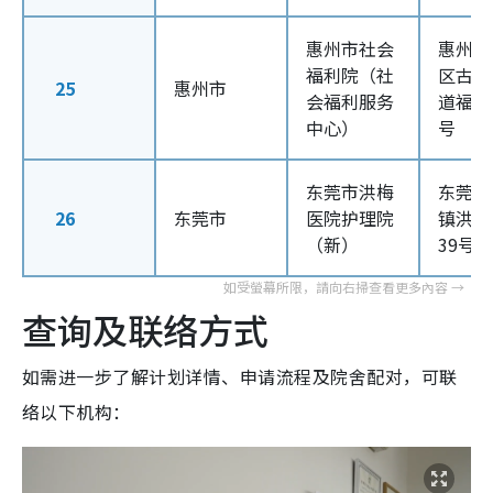
惠州市社会
惠州市
福利院（社
区古塘
25
惠州市
会福利服务
道福安
中心）
号
东莞市洪梅
东莞市
26
东莞市
医院护理院
镇洪梅
（新）
39号
查询及联络方式
如需进一步了解计划详情、申请流程及院舍配对，可联
络以下机构：