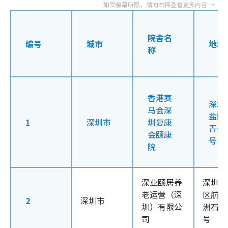
院舍名
编号
城市
地址
称
香港赛
深圳
马会深
盐田
1
深圳市
圳复康
青云
会颐康
号
院
深业颐居养
深圳市
老运营（深
区航城
2
深圳市
圳）有限公
洲石路7
司
号