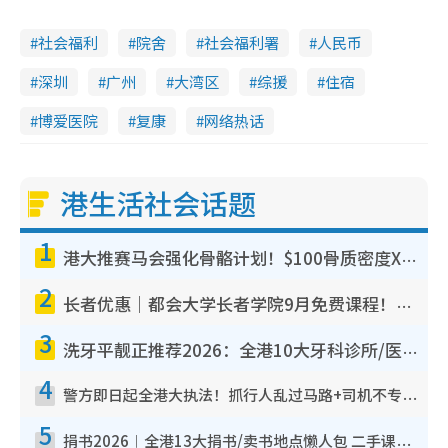
社会福利
院舍
社会福利署
人民币
深圳
广州
大湾区
综援
住宿
博爱医院
复康
网络热话
港生活社会话题
1
港大推赛马会强化骨骼计划！$100骨质密度X光检查 完成免费运动训练送超市礼券！附参加资格
2
长者优惠｜都会大学长者学院9月免费课程！多媒体/微电影创作/网络安全 附报名方法教学
3
洗牙平靓正推荐2026：全港10大牙科诊所/医院懒人包，夜诊至8点/镇静洁牙/医疗券适用
4
警方即日起全港大执法！抓行人乱过马路+司机不专注驾驶！乱过马路罚$2000
5
捐书2026︱全港13大捐书/卖书地点懒人包 二手课本最高$150＋旧书换免费咖啡/戏票