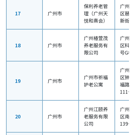
保利养老管
广州市
17
广州市
理（广州天
区琶洲
悦和熹会）
新街6
广州椿萱茂
广州市
18
广州市
养老服务有
区科林
限公司
号G栋
广州市
广州市祈福
区钟村
19
广州市
护老公寓
福路10
111号
广州江颐养
广州市
20
广州市
老服务有限
区南洲
公司
139号