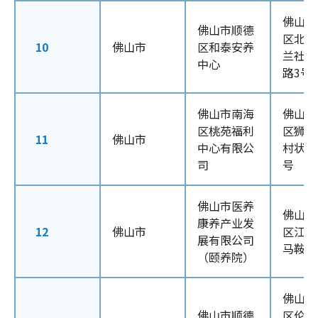
佛山市
佛山市顺德
区北滘
10
佛山市
区和泰安养
兰社区
中心
路3号
佛山市南海
佛山市
区桃苑福利
区狮山
11
佛山市
中心有限公
村状元
司
号
佛山市医养
佛山市
康养产业发
12
佛山市
区江湾
展有限公司
马鞍街
（颐养院）
佛山市
佛山市顺德
区伦教