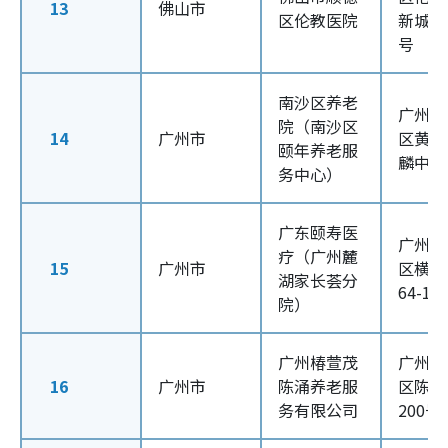
13
佛山市
区伦教医院
新城南
号
南沙区养老
广州市
院（南沙区
14
广州市
区黄阁
颐年养老服
麟中学
务中心）
广东颐寿医
广州市
疗（广州麓
15
广州市
区横枝
湖家长荟分
64-1号
院）
广州椿萱茂
广州市
16
广州市
陈涌养老服
区陈涌
务有限公司
200号