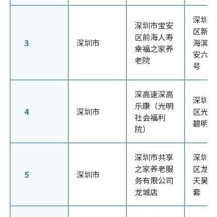
深圳市
深圳市宝安
区新安
区前海人寿
3
深圳市
海滨社
幸福之家养
安六路1
老院
号
深高速深高
深圳市
乐康（光明
4
深圳市
区光明
社会福利
碧明路1
院）
深圳市共享
深圳市
之家养老服
区龙城
5
深圳市
务有限公司
天昊华
龙城店
套