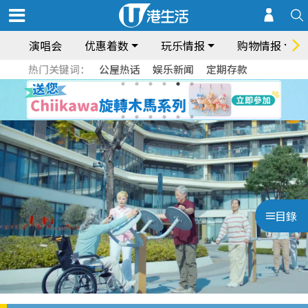
演唱会
优惠着数
玩乐情报
购物情报
热门关键词：
公屋热话
娱乐新闻
定期存款
目錄