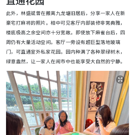
此外，林盛斌曾在搬离九龙塘旧居后，分享一家人在新
豪宅打麻将的照片。相中可见客厅内部装修非常典雅，
楼底极高之余空间亦十分宽敞。即使放下麻雀台后，四
周仍有大量活动空间。客厅一旁设有超巨型落地玻璃
门，可直通室外私家花园。园内种满了各种翠绿树木，
绿意盎然，让一家人在闹市中也能享受大自然的宁静。