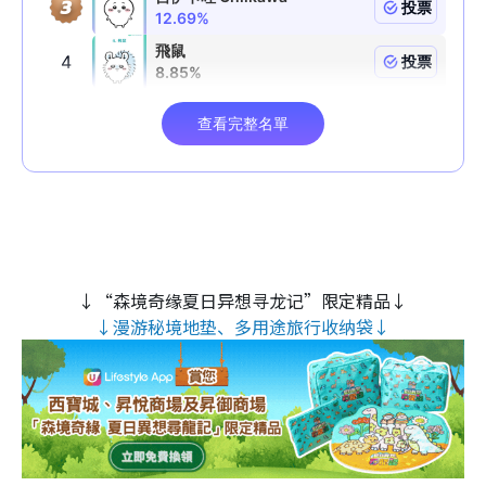
↓“森境奇缘夏日异想寻龙记”限定精品↓
↓漫游秘境地垫、多用途旅行收纳袋↓