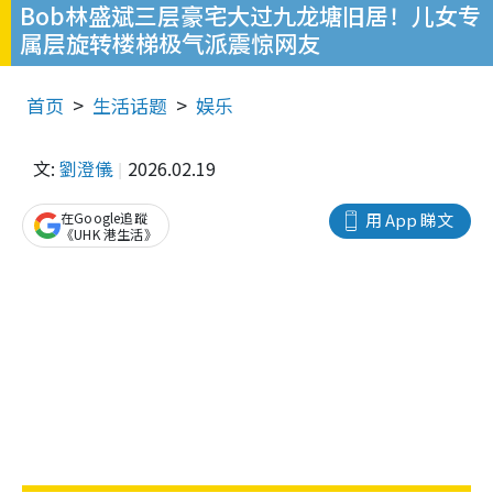
Bob林盛斌三层豪宅大过九龙塘旧居！儿女专
属层旋转楼梯极气派震惊网友
首页
生活话题
娱乐
文:
劉澄儀
2026.02.19
在Google追蹤
用 App 睇文
《UHK 港生活》