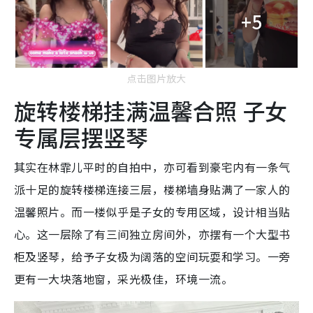
+5
点击图片放大
旋转楼梯挂满温馨合照 子女
专属层摆竖琴
其实在林霏儿平时的自拍中，亦可看到豪宅内有一条气
派十足的旋转楼梯连接三层，楼梯墙身贴满了一家人的
温馨照片。而一楼似乎是子女的专用区域，设计相当贴
心。这一层除了有三间独立房间外，亦摆有一个大型书
柜及竖琴，给予子女极为阔落的空间玩耍和学习。一旁
更有一大块落地窗，采光极佳，环境一流。