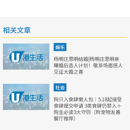
相关文章
娱乐
杨明庄思明结婚|杨明庄思明亲
曝婚后造人计划！敬茶场面感人
见证大婚之喜
社会
狗只入食肆懒人包︱5.18起接受
食肆提交申请 3类食肆仍禁入＋
狗主必读3大守则（附宠物友善
餐厅推荐）