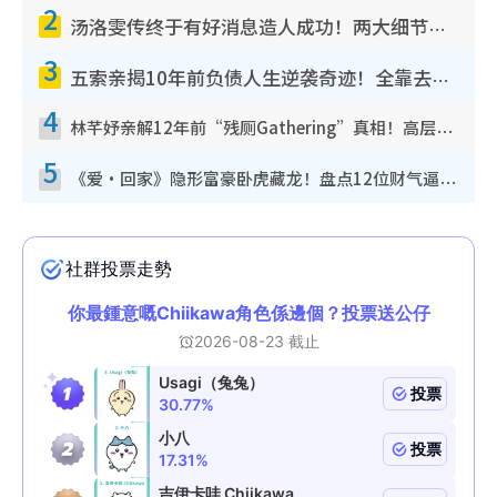
2
汤洛雯传终于有好消息造人成功！两大细节曝孕味极浓引猜测：大肚婆先会咁！
3
五索亲揭10年前负债人生逆袭奇迹！全靠去一地方转运后即遇上马先生
4
林芊妤亲解12年前“残厕Gathering”真相！高层解约一句话重创尊严，至今拒返TVB
5
《爱·回家》隐形富豪卧虎藏龙！盘点12位财气逼人的有钱艺人：这位美女3亿身家不愁做