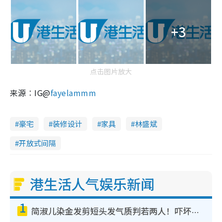
+3
点击图片放大
来源︰IG@
fayelammm
豪宅
装修设计
家具
林盛斌
开放式间隔
港生活人气娱乐新闻
1
简淑儿染金发剪短头发气质判若两人！吓坏老公麦大力都认不出：“你做什么？”