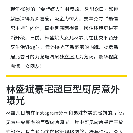
现年46岁的“金牌媒人”林盛斌，凭出众口才和幽
默感深得观众喜爱，吸金力惊人。去年勇夺“最佳
男主持”的他，事业家庭两得意，居住环境更是不
断升级。日前，林盛斌大女儿林霏儿在社交平台分
享生活Vlog时，意外曝光了新豪宅的内貌。据悉新
居比昔日的九龙塘四层独立屋更为宽阔，豪华程度
震惊一众网友！
林盛斌豪宅超巨型厨房意外
曝光
林霏儿日前在Instagram分享和弟妹整美式松饼的片段，
无意中令豪宅的巨型厨房曝光。片中可见厨房采用开放
式设计，以白色为主的欧洲风格装修，极具格调。众人