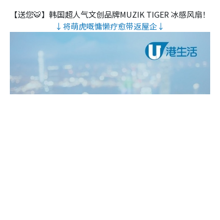
【送您🐯】韩国超人气文创品牌MUZIK TIGER 冰感风扇！
↓将萌虎嘅慵懒疗愈带返屋企↓