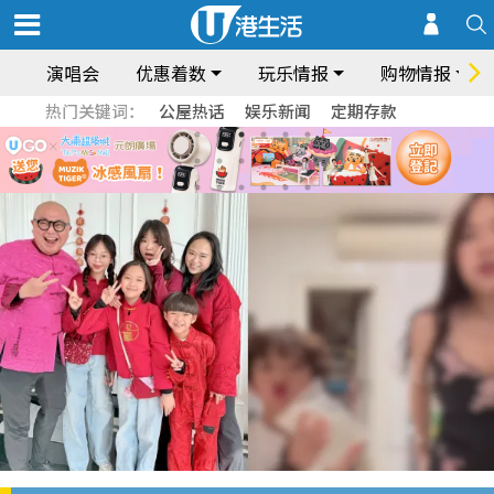
演唱会
优惠着数
玩乐情报
购物情报
热门关键词：
公屋热话
娱乐新闻
定期存款