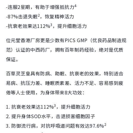
4
-连服2星期，有助于增强抵抗力
2
-87%击退失眠
，恢复精神活力
3
-抗衰老效果达112%
，提升细胞活力
位元堂香港厂房更是少数有PICS GMP（优良药品制造规
范）认证的中西药厂，拥有百年制药经验，绝对是优质
保证。
百草灵芝皇具有防病、助眠、抗衰老的效果，特别适合
易病、抗压力差、睡眠质素差、活力不足、容易感到疲
倦等人士使用，为身体带来8大功效：
3
1. 抗衰老效果达112%
，提升细胞活力
2. 提升身体SOD水平，击退损害细胞因子
2
3. 防御流行病，对抗呼吸道问题有效达97.6%