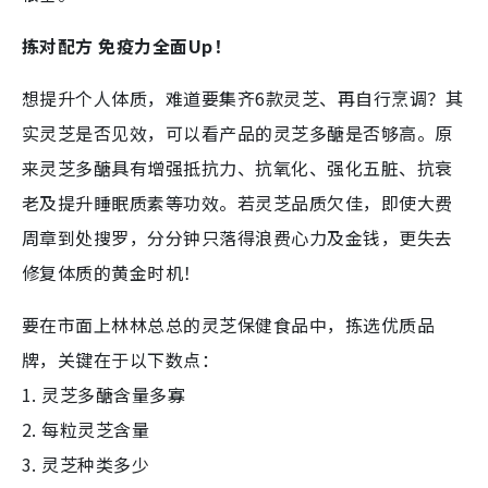
拣对配方 免疫力全面Up！
想提升个人体质，难道要集齐6款灵芝、再自行烹调？其
实灵芝是否见效，可以看产品的灵芝多醣是否够高。原
来灵芝多醣具有增强抵抗力、抗氧化、强化五脏、抗衰
老及提升睡眠质素等功效。若灵芝品质欠佳，即使大费
周章到处搜罗，分分钟只落得浪费心力及金钱，更失去
修复体质的黄金时机！
要在市面上林林总总的灵芝保健食品中，拣选优质品
牌，关键在于以下数点：
1. 灵芝多醣含量多寡
2. 每粒灵芝含量
3. 灵芝种类多少