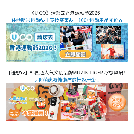
《U GO》请您去香港运动节2026！
体验新兴运动💦＋竞技赛事💪＋100+运动用品摊位🔥
【送您🐯】韩国超人气文创品牌MUZIK TIGER 冰感风扇！
↓将萌虎嘅慵懒疗愈带返屋企↓