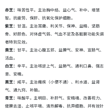
赤芝：
味苦性平。主治胸中结、益心气、补中、增慧
智。抗疲劳、保肝、抗氧化保护细胞。
紫芝：
甘温。主治耳聋、利关节、保神、益精、坚筋
骨、好颜色、对体虚气弱、气血不足及各脏腑功能失调
者特别见效。
黄芝：
甘平。主治心腹五邪、益脾气、安神、宣肠气、
活血。
白芝：
辛平。主治咳逆上气、益肺气、通利口鼻、强志
意、安魄。
黑芝：
咸平。主治癃疾（小便不通）、利水道、益肾
气、通九窍、补脑。
青芝：
味酸平。主明目、补肝气、安精魂、改善视力、
健脾去湿、止咳平喘、清热解毒、抗异细胞、并有效针