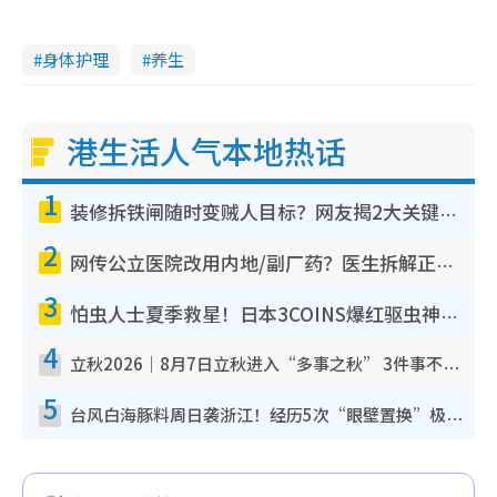
身体护理
养生
港生活人气本地热话
1
装修拆铁闸随时变贼人目标？网友揭2大关键用途：装新款等于白装？附新旧铁闸分别
2
网传公立医院改用内地/副厂药？医生拆解正副厂分别，揭4类人换药随时出事
3
怕虫人士夏季救星！日本3COINS爆红驱虫神器$45起 1招“全程免触碰”轻松搞定小强
4
立秋2026｜8月7日立秋进入“多事之秋” 3件事不可做！专家教6招开运 清杂物／钱包纳气接好运
5
台风白海豚料周日袭浙江！经历5次“眼壁置换”极罕见 成登陆内地最长途台风