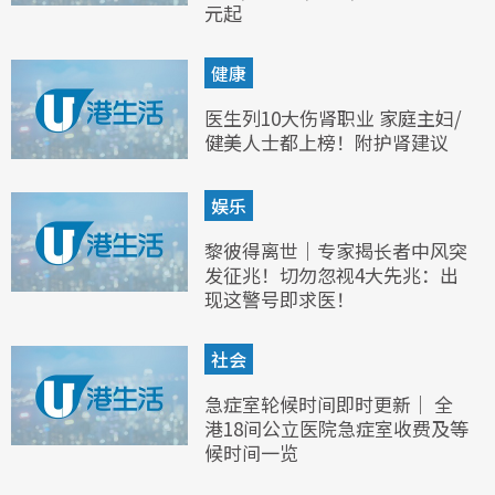
元起
健康
医生列10大伤肾职业 家庭主妇/
健美人士都上榜！附护肾建议
娱乐
黎彼得离世｜专家揭长者中风突
发征兆！切勿忽视4大先兆：出
现这警号即求医！
社会
急症室轮候时间即时更新｜ 全
港18间公立医院急症室收费及等
候时间一览