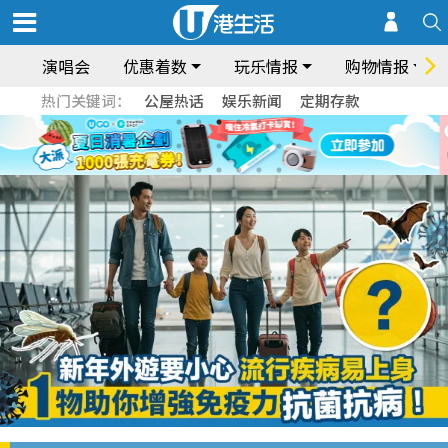
演唱会
优惠着数
玩乐情报
购物情报
热门关键词：
公屋热话
娱乐新闻
定期存款