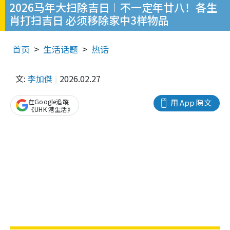
2026马年大扫除吉日︱不一定年廿八！各生
肖打扫吉日 必须移除家中3样物品
首页
生活话题
热话
文:
李加傑
2026.02.27
在Google追蹤
用 App 睇文
《UHK 港生活》