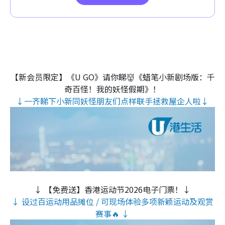
【新会员限定】《U GO》请你睇👹《蜡笔小新剧场版：千
奇百怪！我的妖怪假期》！
↓一齐睇下小新同妖怪朋友们点样联手拯救屋企人啦↓
↓ 【免费送】香港运动节2026电子门票！↓
↓ 设过百运动用品摊位 / 可现场体验多项新颖运动及观赏
赛事🔥 ↓