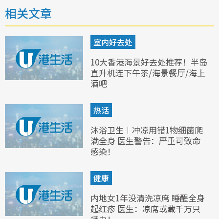
相关文章
室内好去处
10大香港海景好去处推荐！半岛
直升机连下午茶/海景餐厅/海上
酒吧
热话
沐浴卫生︱冲凉用错1物细菌爬
满全身 医生警告：严重可致命
感染！
健康
内地女1年没清洗凉席 睡醒全身
起红疹 医生：凉席或藏千万只