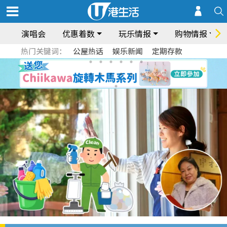
演唱会
优惠着数
玩乐情报
购物情报
热门关键词：
公屋热话
娱乐新闻
定期存款