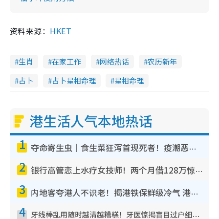
资料来源：
HKET
生肖
在家工作
网络热话
农历新年
占卜
占卜星相命理
星相命理
港生活人气本地热话
1
夺命寄生虫｜食生菜狂泻首现死者！疫潮恶化录1.8万宗病例 揭洗菜3大谬误
2
银行高管恋上水疗女技师！两个月借128万惊觉“沉船”沉落火海 揭背后疑似邪教操控卖淫
3
内地客夸港人不识老！揭港铁保鲜级冷气 港人求放过：别投诉
4
牙线棒乱用随时越清越糟糕！牙医惊揭盲目过户细菌恐致蛀牙：这种才是日常真保养