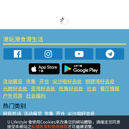
港玩港食港生活
活动展览
市集
开仓
尖沙咀好去处
铜锣湾好去处
元朗好去处
荃湾好去处
旺角好去处
社会
餐厅情报
户外郊游
社会福利
热门类别
网民热话
活动展览
市集
开仓
尖沙咀好去处
铜锣湾好去处
元朗好去处
荃湾好去处
旺角好去处
社会
U Lifestyle 會使用Cookies來改善您的網站體驗，請確定您同意
接受本網站之
私隱政策和使用條款
才可繼續瀏覽。
餐厅情报
户外郊游