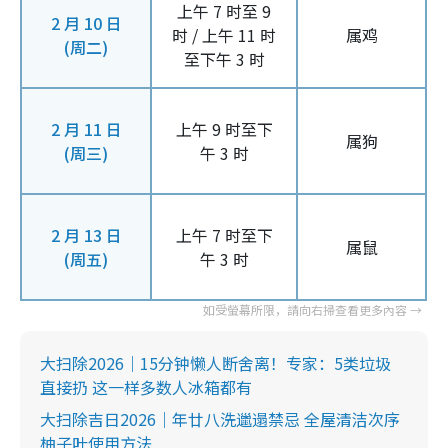
上午 7 时至 9
2 月 10 日
时 / 上午 11 时
属鸡
(周二)
至下午 3 时
2 月 11 日
上午 9 时至下
属狗
(周三)
午 3 时
2 月 13 日
上午 7 时至下
属鼠
(周五)
午 3 时
大扫除2026｜15分钟懒人断舍离！专家：5类垃圾
直接扔 这一样多数人冰箱都有
大扫除吉日2026｜年廿八洗邋遢禁忌 全屋清洁次序
柚子叶使用方法