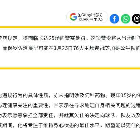
在Google追蹤
《UHK 港生活》
禁药规定，将面临长达25场的禁赛处罚。这项禁令将从当地时
，而保罗佐治最早可能在3月25日76人主场迎战芝加哥公牛队
治违规行为的具体性质，亦未指明涉及何种药物。现年35岁的
心理健康关注的重要性，并表示在寻求处理自身相关问题的过
为表示愿意承担全部责任，并就其欠佳的决定向球队、队友以
赛期间，他将专注于维持身心状态的最佳水平，期望能以更佳