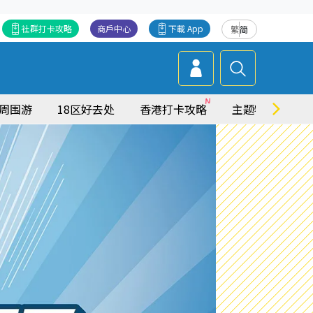
社群打卡攻略
商戶中心
下載 App
繁
简
周围游
18区好去处
香港打卡攻略
主题特集