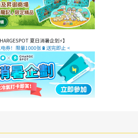
 CHARGESPOT 夏日消暑企划⚡】
电券！限量1000张🔋送完即止 <