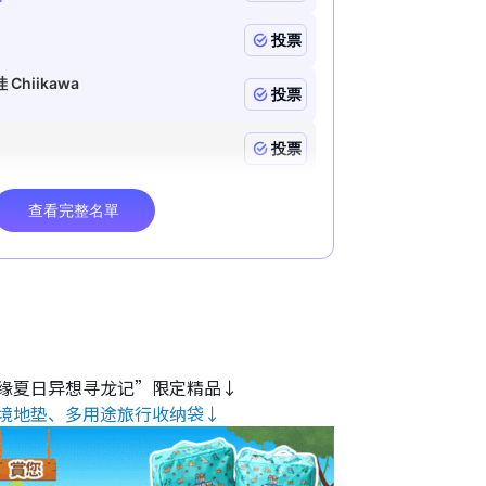
缘夏日异想寻龙记”限定精品↓
境地垫、多用途旅行收纳袋↓