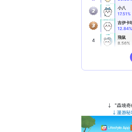
↓“森境奇
↓漫游秘