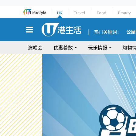
HK
Travel
Food
Beauty
热门关键词：
公屋
演唱会
优惠着数
玩乐情报
购物