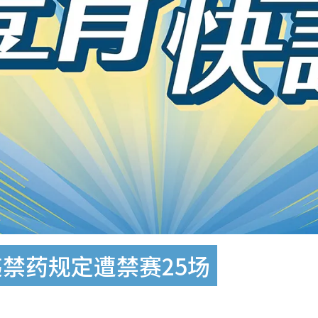
违禁药规定遭禁赛25场