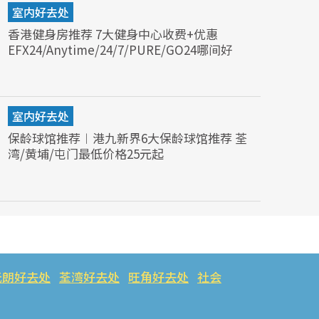
室内好去处
香港健身房推荐 7大健身中心收费+优惠
EFX24/Anytime/24/7/PURE/GO24哪间好
室内好去处
保龄球馆推荐︱港九新界6大保龄球馆推荐 荃
湾/黄埔/屯门最低价格25元起
元朗好去处
荃湾好去处
旺角好去处
社会