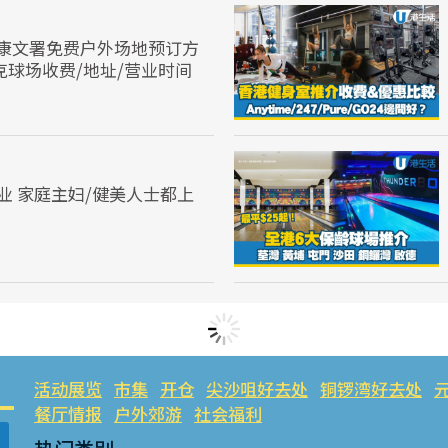
康文署免费户外场地预订方
克球场收费/地址/营业时间
业 家庭主妇/健美人士都上
活动展览
市集
开仓
尖沙咀好去处
铜锣湾好去处
餐厅情报
户外郊游
社会福利