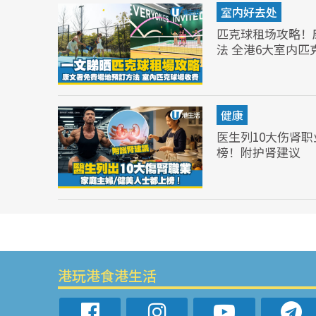
室内好去处
匹克球租场攻略！
法 全港6大室内匹
健康
医生列10大伤肾职
榜！附护肾建议
港玩港食港生活