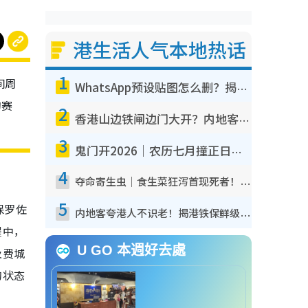
港生活人气本地热话
1
间周
WhatsApp预设贴图怎么删？揭秘1招“反向操作”还原简洁界面 附3步实测教程
的赛
2
香港山边铁闸边门大开？内地客困惑意义何在！网友神回复：这种叫法理性防御
3
鬼门开2026｜农历七月撞正日全食特别邪？专家警告切忌做一事！揭4大禁忌+2招保平安
4
夺命寄生虫｜食生菜狂泻首现死者！疫潮恶化录1.8万宗病例 揭洗菜3大谬误
5
保罗佐
内地客夸港人不识老！揭港铁保鲜级冷气 港人求放过：别投诉
程中，
U GO 本週好去處
及费城
的状态