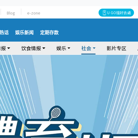
Blog
e-zone
U GO搵好去處
热话
娱乐新闻
定期存款
情报
饮食情报
娱乐
社会
影片专区