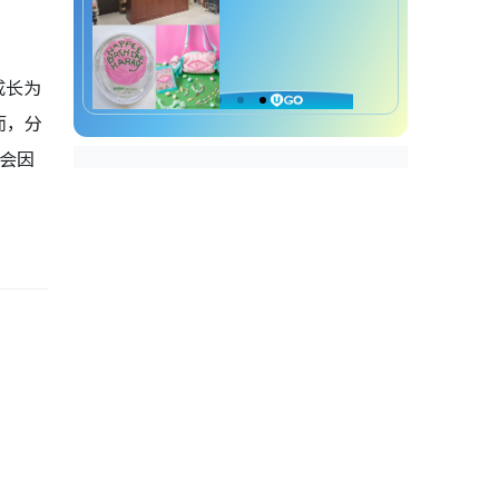
成长为
而，分
会因