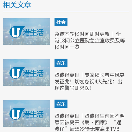
相关文章
社会
急症室轮候时间即时更新｜ 全
港18间公立医院急症室收费及等
候时间一览
娱乐
黎彼得离世｜专家揭长者中风突
发征兆！切勿忽视4大先兆：出
现这警号即求医！
娱乐
黎彼得离世｜黎彼得生前因不明
原因被离开《爱·回家》 “通
波仔”后遭冷待无奈离巢TVB