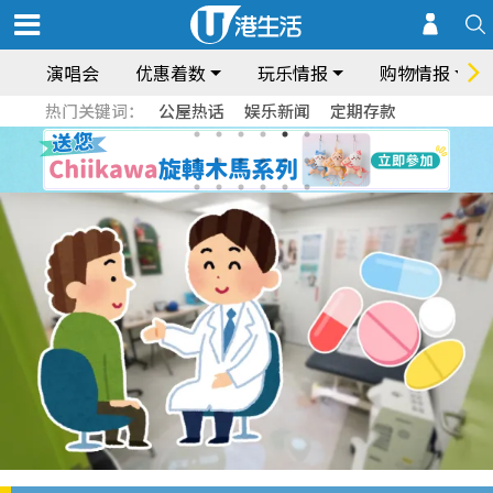
演唱会
优惠着数
玩乐情报
购物情报
热门关键词：
公屋热话
娱乐新闻
定期存款