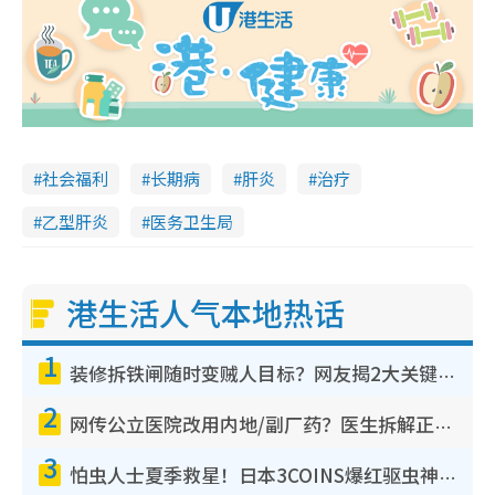
社会福利
长期病
肝炎
治疗
乙型肝炎
医务卫生局
港生活人气本地热话
1
装修拆铁闸随时变贼人目标？网友揭2大关键用途：装新款等于白装？附新旧铁闸分别
2
网传公立医院改用内地/副厂药？医生拆解正副厂分别，揭4类人换药随时出事
3
怕虫人士夏季救星！日本3COINS爆红驱虫神器$45起 1招“全程免触碰”轻松搞定小强