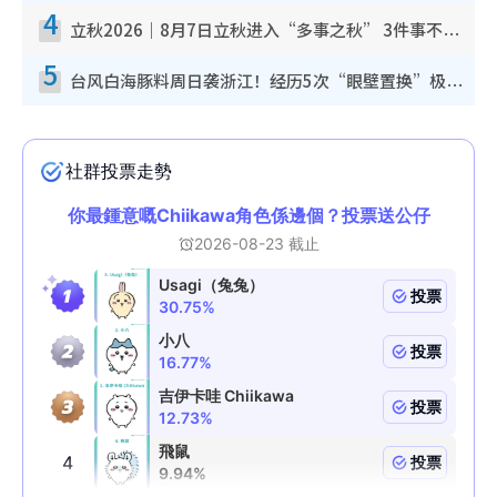
4
立秋2026｜8月7日立秋进入“多事之秋” 3件事不可做！专家教6招开运 清杂物／钱包纳气接好运
5
台风白海豚料周日袭浙江！经历5次“眼壁置换”极罕见 成登陆内地最长途台风