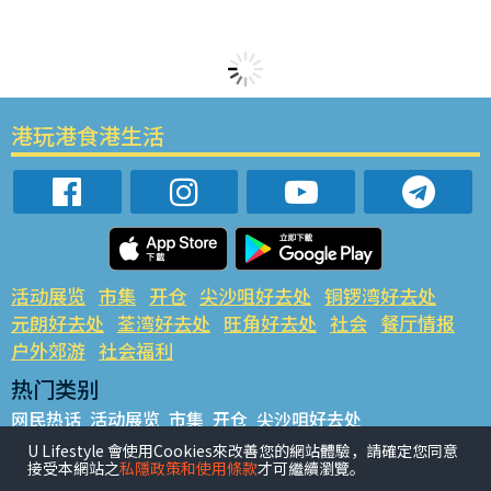
港玩港食港生活
活动展览
市集
开仓
尖沙咀好去处
铜锣湾好去处
元朗好去处
荃湾好去处
旺角好去处
社会
餐厅情报
户外郊游
社会福利
热门类别
网民热话
活动展览
市集
开仓
尖沙咀好去处
铜锣湾好去处
元朗好去处
荃湾好去处
旺角好去处
社会
U Lifestyle 會使用Cookies來改善您的網站體驗，請確定您同意
接受本網站之
私隱政策和使用條款
才可繼續瀏覽。
餐厅情报
户外郊游