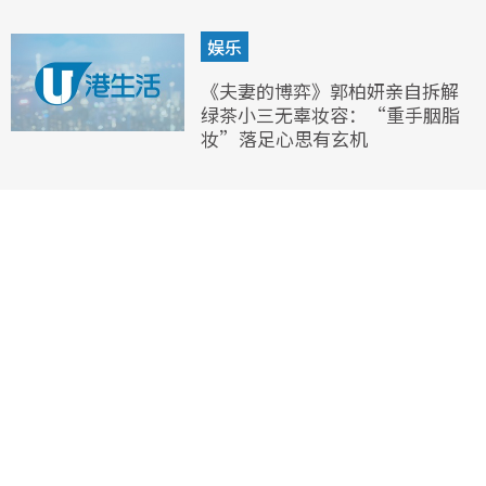
娱乐
《夫妻的博弈》郭柏妍亲自拆解
绿茶小三无辜妆容：“重手胭脂
妆”落足心思有玄机