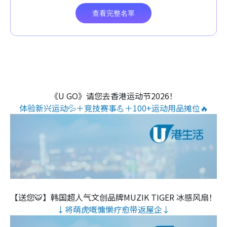
《U GO》请您去香港运动节2026！
体验新兴运动💦＋竞技赛事💪＋100+运动用品摊位🔥
【送您🐯】韩国超人气文创品牌MUZIK TIGER 冰感风扇！
↓将萌虎嘅慵懒疗愈带返屋企↓