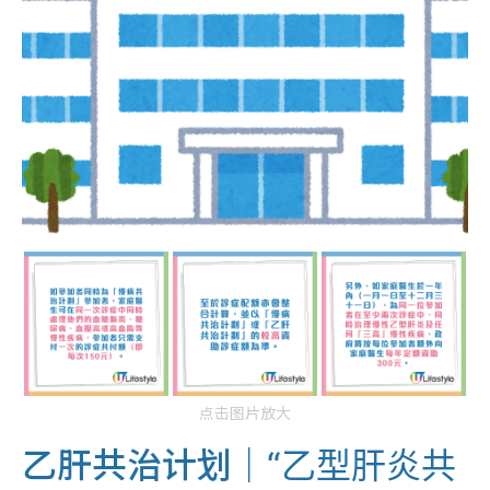
点击图片放大
乙肝共治计划｜
“乙型肝炎共