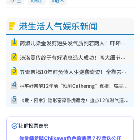
养生
痛症
退休
港生活人气娱乐新闻
1
简淑儿染金发剪短头发气质判若两人！吓坏老公麦大力都认不出：“你做什么？”
2
汤洛雯传终于有好消息造人成功！两大细节曝孕味极浓引猜测：大肚婆先会咁！
3
五索亲揭10年前负债人生逆袭奇迹！全靠去一地方转运后即遇上马先生
4
林芊妤亲解12年前“残厕Gathering”真相！高层解约一句话重创尊严，至今拒返TVB
5
《爱·回家》隐形富豪卧虎藏龙！盘点12位财气逼人的有钱艺人：这位美女3亿身家不愁做