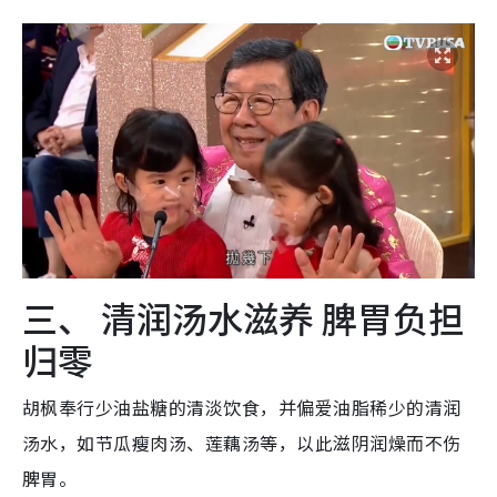
三、 清润汤水滋养 脾胃负担
归零
胡枫奉行少油盐糖的清淡饮食，并偏爱油脂稀少的清润
汤水，如节瓜瘦肉汤、莲藕汤等，以此滋阴润燥而不伤
脾胃。