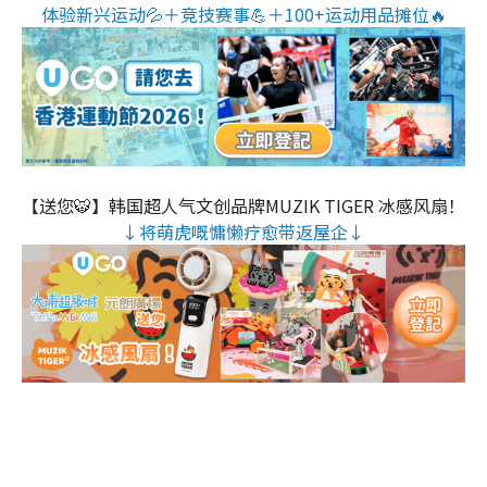
体验新兴运动💦＋竞技赛事💪＋100+运动用品摊位🔥
【送您🐯】韩国超人气文创品牌MUZIK TIGER 冰感风扇！
↓将萌虎嘅慵懒疗愈带返屋企↓