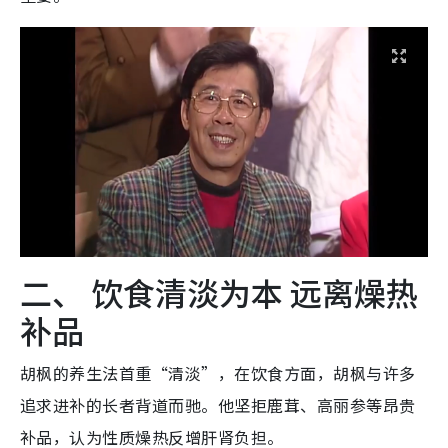
二、 饮食清淡为本 远离燥热
补品
胡枫的养生法首重“清淡”，在饮食方面，胡枫与许多
追求进补的长者背道而驰。他坚拒鹿茸、高丽参等昂贵
补品，认为性质燥热反增肝肾负担。