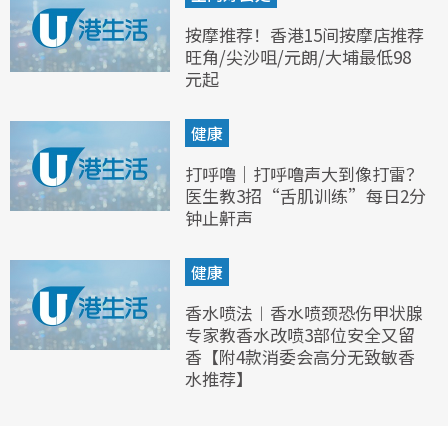
按摩推荐！香港15间按摩店推荐
旺角/尖沙咀/元朗/大埔最低98
元起
健康
打呼噜｜打呼噜声大到像打雷？
医生教3招“舌肌训练”每日2分
钟止鼾声
健康
香水喷法︱香水喷颈恐伤甲状腺
专家教香水改喷3部位安全又留
香【附4款消委会高分无致敏香
水推荐】