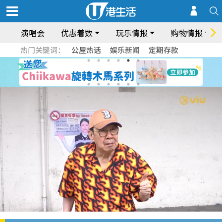
演唱会
优惠着数
玩乐情报
购物情报
热门关键词：
公屋热话
娱乐新闻
定期存款