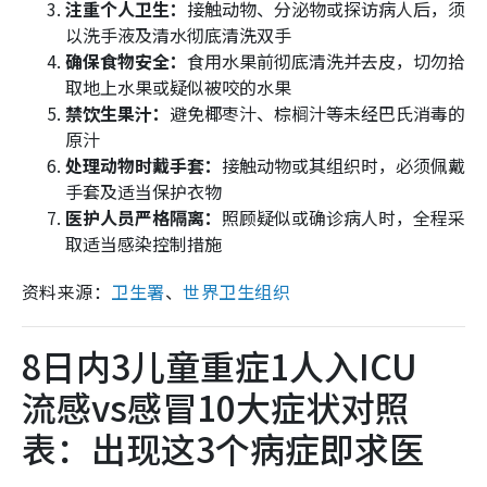
注重个人卫生：
接触动物、分泌物或探访病人后，须
以洗手液及清水彻底清洗双手
确保食物安全：
食用水果前彻底清洗并去皮，切勿拾
取地上水果或疑似被咬的水果
禁饮生果汁：
避免椰枣汁、棕榈汁等未经巴氏消毒的
原汁
处理动物时戴手套：
接触动物或其组织时，必须佩戴
手套及适当保护衣物
医护人员严格隔离：
照顾疑似或确诊病人时，全程采
取适当感染控制措施
资料来源：
卫生署
、
世界卫生组织
8日内3儿童重症1人入ICU
流感vs感冒10大症状对照
表：出现这3个病症即求医