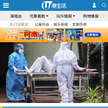
演唱会
优惠着数
玩乐情报
购物情报
热门关键词：
公屋热话
娱乐新闻
定期存款