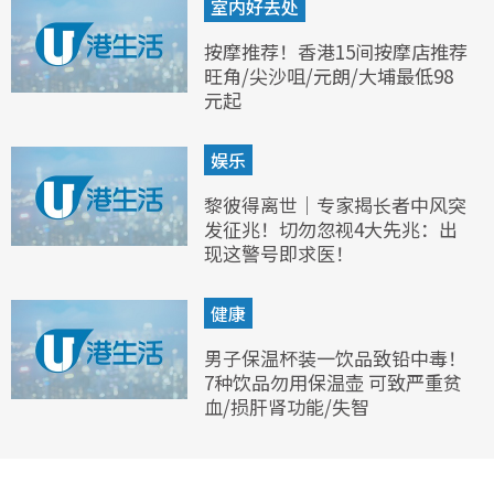
室内好去处
按摩推荐！香港15间按摩店推荐
旺角/尖沙咀/元朗/大埔最低98
元起
娱乐
黎彼得离世｜专家揭长者中风突
发征兆！切勿忽视4大先兆：出
现这警号即求医！
健康
男子保温杯装一饮品致铅中毒！
7种饮品勿用保温壶 可致严重贫
血/损肝肾功能/失智