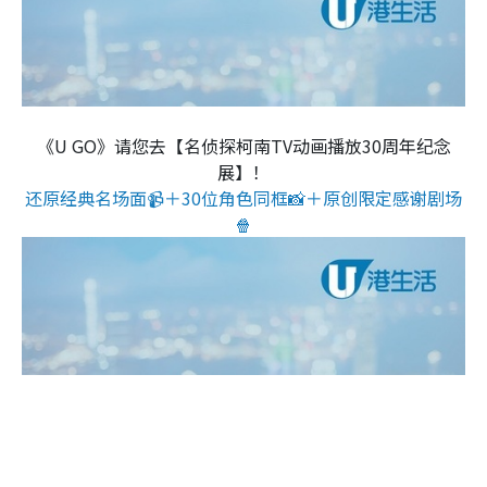
《U GO》请您去【名侦探柯南TV动画播放30周年纪念
展】！
还原经典名场面📹＋30位角色同框📸＋原创限定感谢剧场
🍿