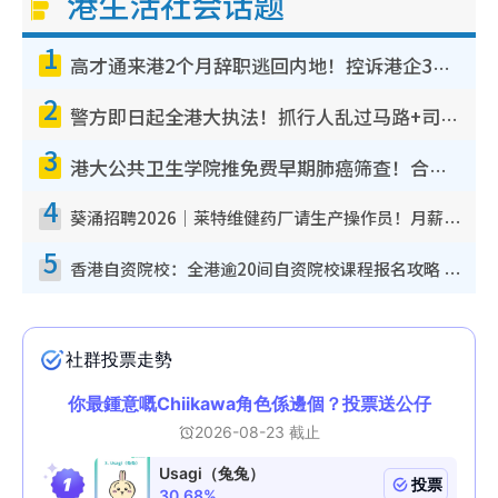
港生活社会话题
1
高才通来港2个月辞职逃回内地！控诉港企3宗罪，叹微管理极窒息
2
警方即日起全港大执法！抓行人乱过马路+司机不专注驾驶！乱过马路罚$2000
3
港大公共卫生学院推免费早期肺癌筛查！合资格人士将获全额资助定期血液化验/电脑断层扫描/风险评估
4
葵涌招聘2026｜莱特维健药厂请生产操作员！月薪高达$1.7万 冷气厂房/五天工作/保障双粮
5
香港自资院校：全港逾20间自资院校课程报名攻略 留位费可退/申请日期/报名链接