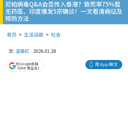
尼帕病毒Q&A会否传入香港？致死率75%暂
无药医、印度爆发5宗确诊！一文看清病征及
预防方法
首页
生活话题
社会
文:
溫藹紅
2026.01.28
在Google追蹤
用 App 睇文
《UHK 港生活》