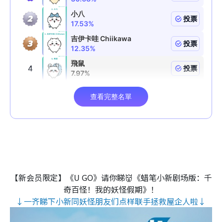
【新会员限定】《U GO》请你睇👹《蜡笔小新剧场版：千
奇百怪！我的妖怪假期》！
↓一齐睇下小新同妖怪朋友们点样联手拯救屋企人啦↓