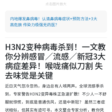
点击图片放大
内地爆发鼻病毒！认清鼻病毒症状+预防方法+3大
高危族 传染力极强无药医？
H3N2变种病毒杀到！一文教
你分辨感冒／流感／新冠3大
病症差异！喉咙痛似刀割 失
去味觉是关键
近日天气忽冷忽热，身边总有人咳两声。全球流感季杀
到，专家警告H3N2变异毒株正急速扩散！不少人一不舒
服就惊慌，到底是普通伤风，还是中新冠？ 虽然三者症
状相似，但其实有迹可寻，本文整合专家分析，教你凭