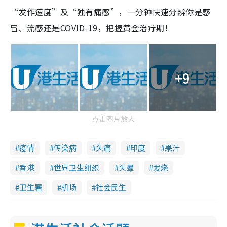
“发作速度”及“独有痛感”，一分钟快速分辨你是感
冒、流感还是COVID-19，把握黄金治疗期！
+9
点击图片放大
疫情
传染病
头痛
印度
果汁
香港
世界卫生组织
头晕
发烧
卫生署
机场
社会民生