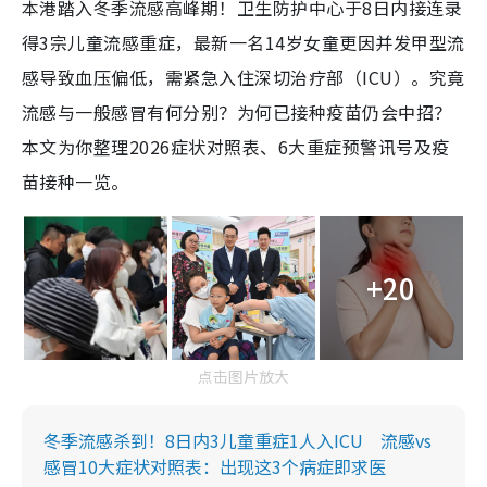
本港踏入冬季流感高峰期！卫生防护中心于8日内接连录
得3宗儿童流感重症，最新一名14岁女童更因并发甲型流
感导致血压偏低，需紧急入住深切治疗部（ICU）。究竟
流感与一般感冒有何分别？为何已接种疫苗仍会中招？
本文为你整理2026症状对照表、6大重症预警讯号及疫
苗接种一览。
+20
点击图片放大
冬季流感杀到！8日内3儿童重症1人入ICU 流感vs
感冒10大症状对照表：出现这3个病症即求医