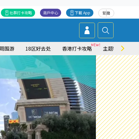
社群打卡攻略
商戶中心
下載 App
繁
简
周围游
18区好去处
香港打卡攻略
主题特集