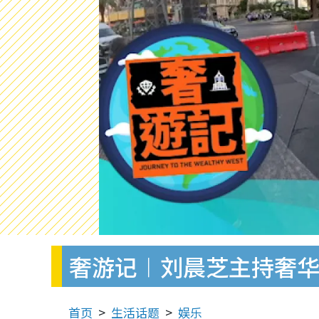
奢游记︱刘晨芝主持奢华
首页
生活话题
娱乐