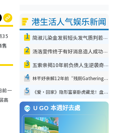
港生活人气娱乐新闻
1
35
简淑儿染金发剪短头发气质判若两人！吓坏老公麦大力都认不出：“你做什么？”
销售
2
汤洛雯传终于有好消息造人成功！两大细节曝孕味极浓引猜测：大肚婆先会咁！
3
五索亲揭10年前负债人生逆袭奇迹！全靠去一地方转运后即遇上马先生
4
林芊妤亲解12年前“残厕Gathering”真相！高层解约一句话重创尊严，至今拒返TVB
5
日前一
《爱·回家》隐形富豪卧虎藏龙！盘点12位财气逼人的有钱艺人：这位美女3亿身家不愁做
3层高
U GO 本週好去處