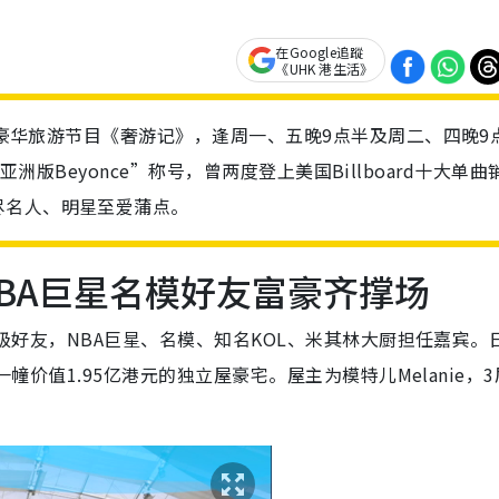
在Google追蹤
《UHK 港生活》
人秀豪华旅游节目《奢游记》，逢周一、五晚9点半及周二、四晚9点
有“亚洲版Beyonce”称号，曾两度登上美国Billboard十大单曲
尽名人、明星至爱蒲点。
NBA巨星名模好友富豪齐撑场
星级好友，NBA巨星、名模、知名KOL、米其林大厨担任嘉宾。
一幢价值1.95亿港元的独立屋豪宅。屋主为模特儿Melanie，