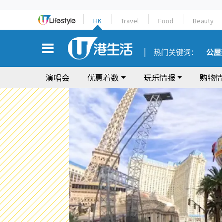
HK
Travel
Food
Beauty
热门关键词：
公屋
演唱会
优惠着数
玩乐情报
购物