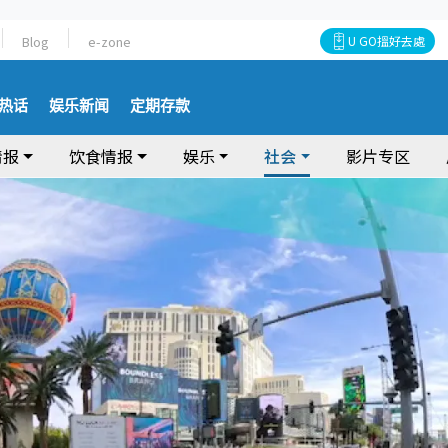
Blog
e-zone
U GO搵好去處
热话
娱乐新闻
定期存款
情报
饮食情报
娱乐
社会
影片专区