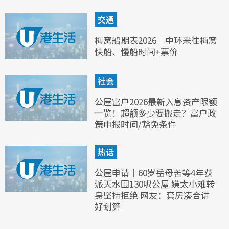
交通
梅窝船期表2026｜中环来往梅窝
快船、慢船时间+票价
社会
公屋富户2026最新入息资产限额
一览！超额多少要搬走？富户政
策申报时间/豁免条件
热话
公屋申请｜60岁岳母苦等4年获
派天水围130呎公屋 嫌太小难转
身坚持拒绝 网友：套房凑合讲
好划算