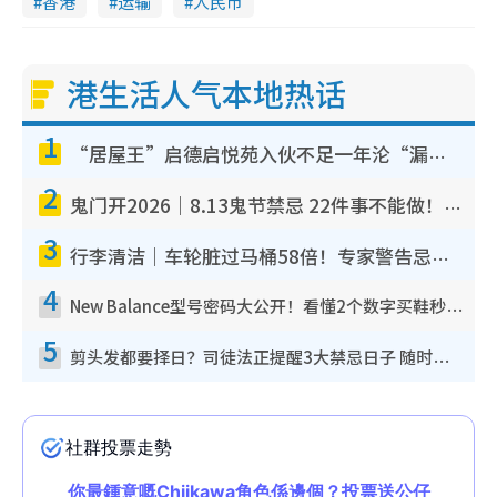
香港
运输
人民币
港生活人气本地热话
1
“居屋王”启德启悦苑入伙不足一年沦“漏水之王”！插座喷火花致大停电 多户业主全屋家电报废
2
鬼门开2026｜8.13鬼节禁忌 22件事不能做！烧肉、刺身要少食？半夜勿吹口哨/打给个电话
3
行李清洁｜车轮脏过马桶58倍！专家警告忌用酒精擦 教1招免脏手除菌
4
New Balance型号密码大公开！看懂2个数字买鞋秒知功能免中伏 附5大热门鞋款
5
剪头发都要择日？司徒法正提醒3大禁忌日子 随时剪走财运！这日剪发恐“剪寿命”？