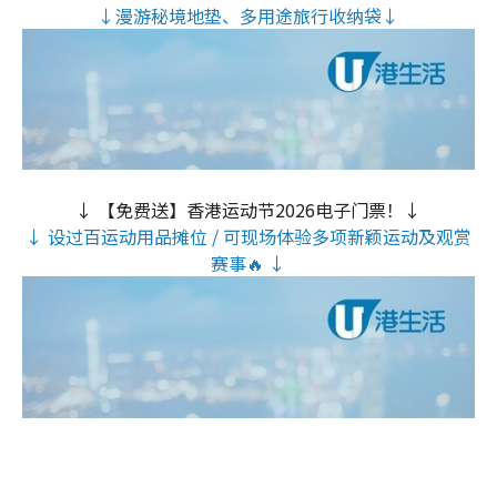
↓漫游秘境地垫、多用途旅行收纳袋↓
↓ 【免费送】香港运动节2026电子门票！↓
↓ 设过百运动用品摊位 / 可现场体验多项新颖运动及观赏
赛事🔥 ↓