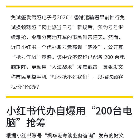
免试签发驾照电子号2026︱香港运输署早前推行免
试换领驾照“网上派当日号”新规后，预约号号继
续难抢，令部分两地开车的市民叫苦连天。然而，
近日小红书一个代办账号竟高调“晒冷”，公开其
“抢号作战”策略。该中介不仅称已配备 200 台电
脑矩阵，更动用“人海战术”凌晨截击，嚣张发文
称市民单靠手机“根本抢不过我们”，以招徕顾客
找他们代办？
小红书代办自爆用“200台电
脑”抢筹
根据小红书账号“枫华港粤澳业务咨询”发布的帖文