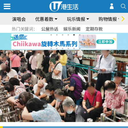
演唱会
优惠着数
玩乐情报
购物情报
热门关键词：
公屋热话
娱乐新闻
定期存款