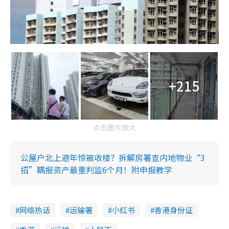
+215
点击图片放大
公屋户北上避年惊被收楼？拆解房署查内地物业“3
招”瞒报资产最重判监6个月！附申报教学
网络热话
运输署
小红书
香港身份证