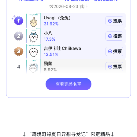
↓“森境奇缘夏日异想寻龙记”限定精品↓