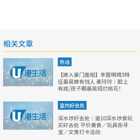
相关文章
热话
【嫁入豪门面相】李居明揭5特
征最易嫁有钱人 麦玲玲︱脸上
有痣/孩子眼最易招烂桃花！
室内好去处
深水埗好去处︱逾10深水埗食玩
买好去处 平价美食／玩具街寻
宝／文青打卡活动