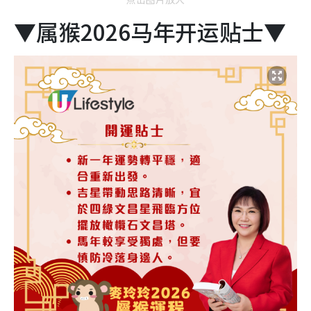
▼属猴2026马年开运贴士▼