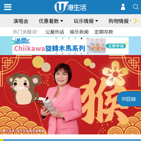
演唱会
优惠着数
玩乐情报
购物情报
热门关键词：
公屋热话
娱乐新闻
定期存款
目錄