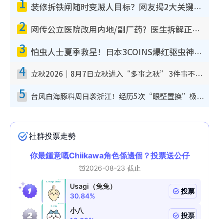
1
装修拆铁闸随时变贼人目标？网友揭2大关键用途：装新款等于白装？附新旧铁闸分别
2
网传公立医院改用内地/副厂药？医生拆解正副厂分别，揭4类人换药随时出事
3
怕虫人士夏季救星！日本3COINS爆红驱虫神器$45起 1招“全程免触碰”轻松搞定小强
4
立秋2026｜8月7日立秋进入“多事之秋” 3件事不可做！专家教6招开运 清杂物／钱包纳气接好运
5
台风白海豚料周日袭浙江！经历5次“眼壁置换”极罕见 成登陆内地最长途台风