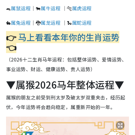
🐀
属鼠运程
｜🐄
属牛运程
｜🐅
属虎运程
🐇
属兔运程
｜🐉
属龙运程
｜🐍
属蛇运程
👉
马上看看本年你的生肖运势
👈
（2026十二生肖马年运程：包括整体运势、爱情运势、
事业运势、财运、健康运势、贵人运势）
▼属猴2026马年整体运程▼
属猴的朋友之前受到刑太岁及破太岁双重夹击，经历起
伏，今年运势将会趋向稳定，属重新开始的一年。