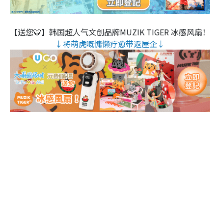
【送您🐯】韩国超人气文创品牌MUZIK TIGER 冰感风扇！
↓将萌虎嘅慵懒疗愈带返屋企↓