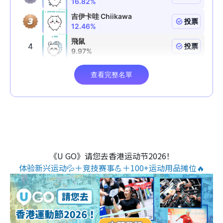
《U GO》请您去香港运动节2026！
体验新兴运动💦＋竞技赛事💪＋100+运动用品摊位🔥