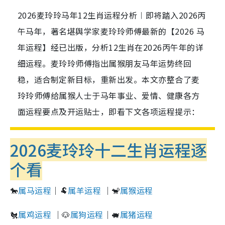
2026麦玲玲马年12生肖运程分析︱即将踏入2026丙
午马年，著名堪舆学家麦玲玲师傅最新的【2026 马
年运程】经已出版，分析12生肖在2026丙午年的详
细运程。麦玲玲师傅指出属猴朋友马年运势终回
稳，适合制定新目标，重新出发。本文亦整合了麦
玲玲师傅给属猴人士于马年事业、爱情、健康各方
面运程要点及开运贴士，即看下文各项运程提示：
2026麦玲玲十二生肖运程逐
个看
🐎
属马运程
｜🐏
属羊运程
｜🐒
属猴运程
🐔
属鸡运程
｜🐶
属狗运程
｜🐖
属猪运程