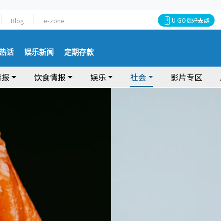
Blog
e-zone
U GO搵好去處
热话
娱乐新闻
定期存款
情报
饮食情报
娱乐
社会
影片专区