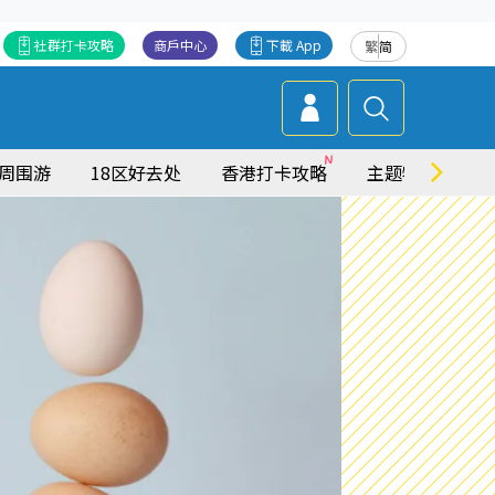
社群打卡攻略
商戶中心
下載 App
繁
简
周围游
18区好去处
香港打卡攻略
主题特集