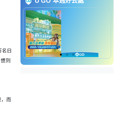
U GO 本週好去處
万名日
习惯则
限，而