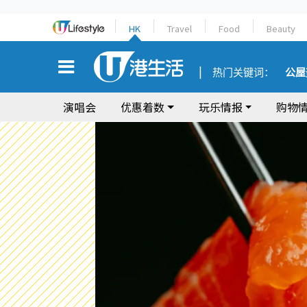
HK
Travel
Food
Beauty
热门关键词：
公屋
演唱会
优惠着数
玩乐情报
购物