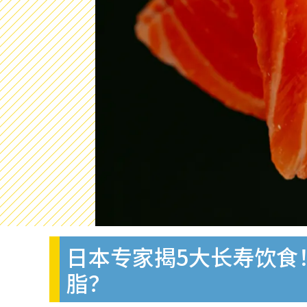
日本专家揭5大长寿饮食
脂？