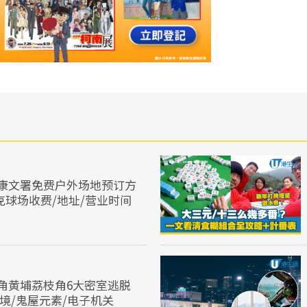
康文署免费户外场地预订方
克球场收费/地址/营业时间
角黄埔荔枝角6大密室逃脱
D实境/鬼屋元素/电子机关