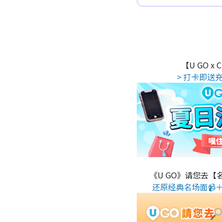
【U GO x
> 打卡即送充
《U GO》请您去【
还原经典名场面📹＋