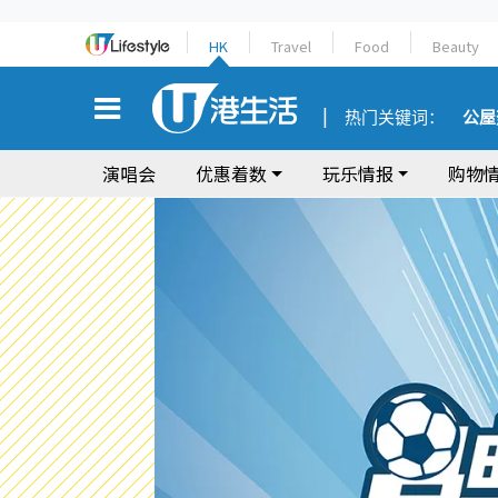
HK
Travel
Food
Beauty
热门关键词：
公屋
演唱会
优惠着数
玩乐情报
购物