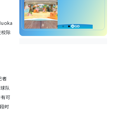
oka
在校际
记者
加球队
并有可
一段时