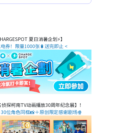
 CHARGESPOT 夏日消暑企划⚡】
电券！限量1000张🔋送完即止 <
名侦探柯南TV动画播放30周年纪念展】！
30位角色同框📸＋原创限定感谢剧场🍿