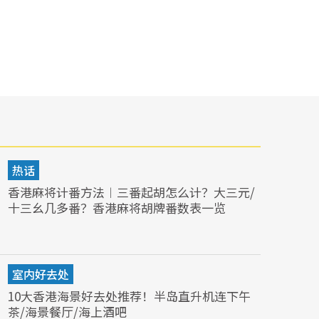
热话
香港麻将计番方法︱三番起胡怎么计？大三元/
十三幺几多番？香港麻将胡牌番数表一览
室内好去处
10大香港海景好去处推荐！半岛直升机连下午
茶/海景餐厅/海上酒吧