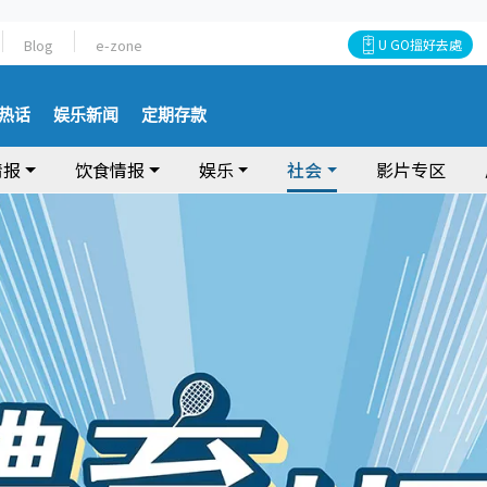
Blog
e-zone
U GO搵好去處
热话
娱乐新闻
定期存款
情报
饮食情报
娱乐
社会
影片专区