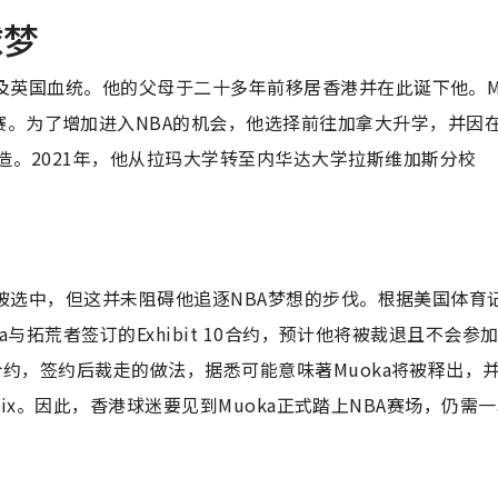
球梦
利亚及英国血统。他的父母于二十多年前移居香港并在此诞下他。Mu
。为了增加进入NBA的机会，他选择前往加拿大升学，并因
造。2021年，他从拉玛大学转至内华达大学拉斯维加斯分校
中未能被选中，但这并未阻碍他追逐NBA梦想的步伐。根据美国体育
oka与拓荒者签订的Exhibit 10合约，预计他将被裁退且不会参
练营合约，签约后裁走的做法，据悉可能意味著Muoka将被释出，
 Remix。因此，香港球迷要见到Muoka正式踏上NBA赛场，仍需