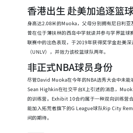
香港出生 赴美加追逐篮
身高达2.08米的Muoka，父母分别拥有尼日
曾在位于薄扶林的西岛中学就读并参与学界篮球赛
联赛中的出色表现，于2019年获得奖学金赴美深
（UNLV），并效力该校篮球队两年。
非正式NBA球员身份
尽管David Muoka在今年的NBA选秀大会
Sean Highkin在社交平台X上引述的消息，Mu
的训练营。Exhibit 10合约属于一种双向训
能加入拓荒者旗下的G League球队Rip City
间的期待。