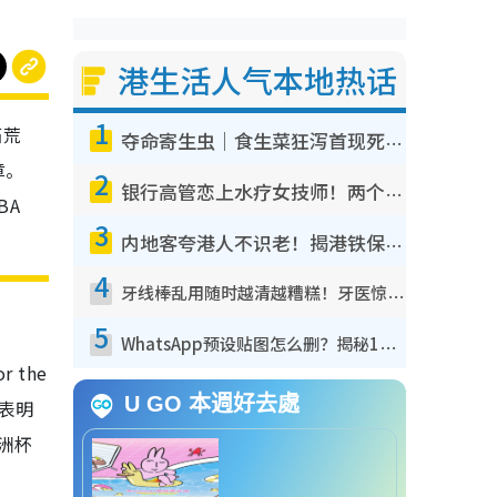
港生活人气本地热话
1
拓荒
夺命寄生虫｜食生菜狂泻首现死者！疫潮恶化录1.8万宗病例 揭洗菜3大谬误
章。
2
银行高管恋上水疗女技师！两个月借128万惊觉“沉船”沉落火海 揭背后疑似邪教操控卖淫
BA
3
内地客夸港人不识老！揭港铁保鲜级冷气 港人求放过：别投诉
4
牙线棒乱用随时越清越糟糕！牙医惊揭盲目过户细菌恐致蛀牙：这种才是日常真保养
5
WhatsApp预设贴图怎么删？揭秘1招“反向操作”还原简洁界面 附3步实测教程
 the
U GO 本週好去處
已表明
洲杯