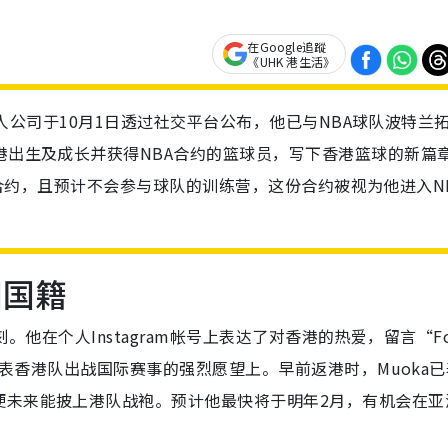
在Google追蹤
《UHK 港生活》
经理人公司于10月1日透过社交平台公布，他已与NBA球队波特兰
香港出生及成长并获得NBA合约的篮球员，写下香港篮球的新篇
 10合约，且预计不会参与球队的训练营，这份合约被视为他进入N
国国籍
刻。他在个人Instagram帐号上表达了对香港的热爱，留言“For
其代表香港队出战国际赛事的强烈愿望上。早前返港时，Muoka
便未来能披上港队战袍。预计他最快将于明年2月，有机会在亚