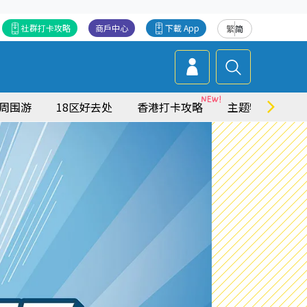
社群打卡攻略
商戶中心
下載 App
繁
简
周围游
18区好去处
香港打卡攻略
主题特集