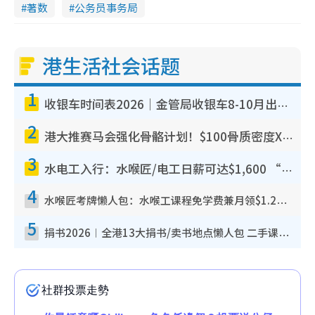
著数
公务员事务局
港生活社会话题
1
收银车时间表2026｜金管局收银车8-10月出没地点+时间！无需手续费！硬币免费转现钞或增值至八达通
2
港大推赛马会强化骨骼计划！$100骨质密度X光检查 完成免费运动训练送超市礼券！附参加资格
3
水电工入行：水喉匠/电工日薪可达$1,600 “铁饭碗”职业难被AI取代！附薪酬参考+入行考牌路径
4
水喉匠考牌懒人包：水喉工课程免学费兼月领$1.2万津贴 即看水喉匠考牌4阶段+入行课程建议
5
捐书2026︱全港13大捐书/卖书地点懒人包 二手课本最高$150＋旧书换免费咖啡/戏票