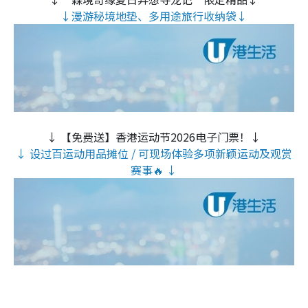
↓漫游秘境地垫、多用途旅行收纳袋↓
↓ 【免费送】香港运动节2026电子门票！↓
↓ 设过百运动用品摊位 / 可现场体验多项新颖运动及观赏
赛事🔥 ↓