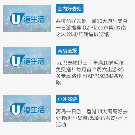
室内好去处
荔枝角好去处︱逾10大游乐美食
一日游推荐 D2 Place市集/岭南
之风公园/红砖屋展览馆
商店速报
九巴宠物巴士｜年满10岁毛孩
免费搭！每月首个周六出游&5
条专属路线 附APP1933报名攻
略
户外郊游
离岛一日游︱香港14大离岛好去
处 隐世小岛游/观奇石古迹/水上
活动