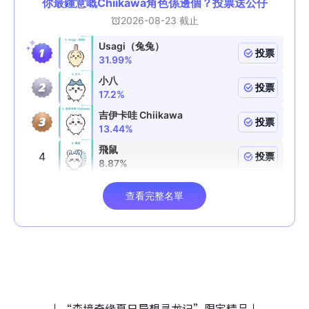
↓“森境奇缘夏日异想寻龙记”限定精品↓