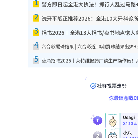
1
警方即日起全港大执法！抓行人乱过马路+
2
洗牙平靓正推荐2026：全港10大牙科诊
3
捐书2026︱全港13大捐书/卖书地点懒人
4
六合彩搅珠结果 | 六合彩近10期搅珠结果出炉+
5
葵涌招聘2026｜莱特维健药厂请生产操作员！月