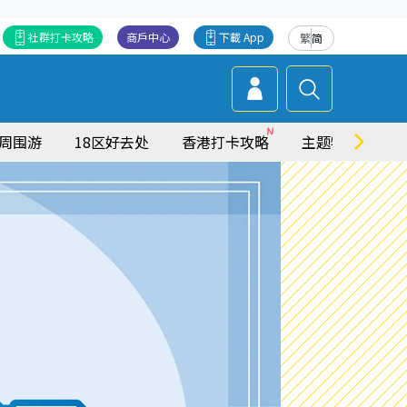
社群打卡攻略
商戶中心
下載 App
繁
简
周围游
18区好去处
香港打卡攻略
主题特集