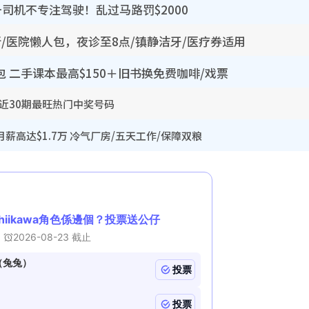
司机不专注驾驶！乱过马路罚$2000
所/医院懒人包，夜诊至8点/镇静洁牙/医疗券适用
包 二手课本最高$150＋旧书换免费咖啡/戏票
 近30期最旺热门中奖号码
薪高达$1.7万 冷气厂房/五天工作/保障双粮