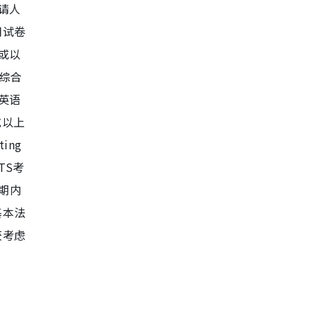
申请人
用试卷
或以
综合
英语
级或以上
ing
TS考
期内
基本法
获考虑