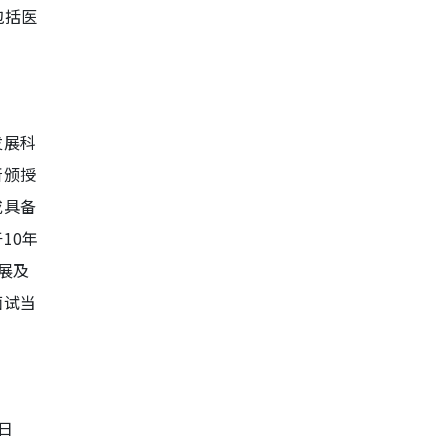
包括医
发展科
所颁授
或具备
10年
展及
面试当
日