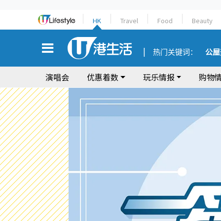
HK
Travel
Food
Beauty
热门关键词：
公屋
演唱会
优惠着数
玩乐情报
购物