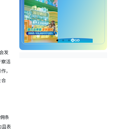
会发
考察活
制作，
及合
雇佣条
约且表