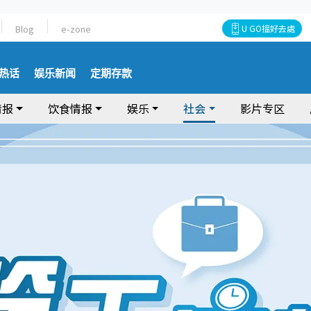
Blog
e-zone
U GO搵好去處
热话
娱乐新闻
定期存款
情报
饮食情报
娱乐
社会
影片专区