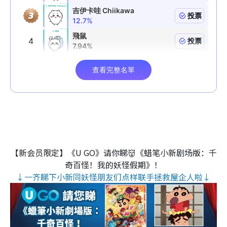
【新会员限定】《U GO》请你睇👹《蜡笔小新剧场版：千
奇百怪！我的妖怪假期》！
↓一齐睇下小新同妖怪朋友们点样联手拯救屋企人啦↓