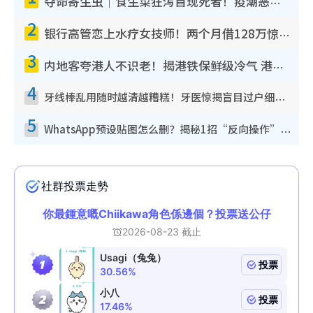
夺命寄生虫｜食生菜狂泻首现死者！疫潮恶化录1.8万宗病例 揭洗菜3大谬误
2
银行高管恋上水疗女技师！两个月借128万惊觉“沉船”沉落火海 揭背后疑似邪教操控卖淫
3
内地客夸港人不识老！揭港铁保鲜级冷气 港人求放过：别投诉
4
牙线棒乱用随时越清越糟糕！牙医惊揭盲目过户细菌恐致蛀牙：这种才是日常真保养
5
WhatsApp预设贴图怎么删？揭秘1招“反向操作”还原简洁界面 附3步实测教程