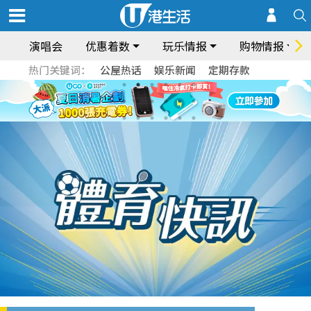
演唱会
优惠着数
玩乐情报
购物情报
热门关键词：
公屋热话
娱乐新闻
定期存款