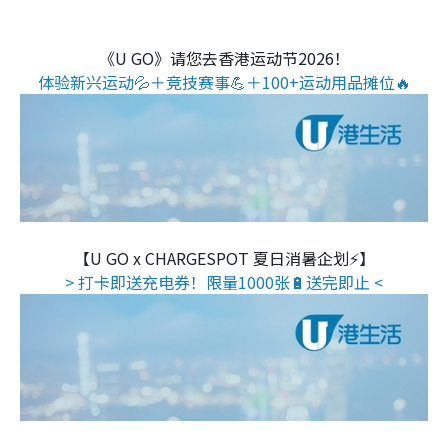
《U GO》请您去香港运动节2026！
体验新兴运动💦＋竞技赛事💪＋100+运动用品摊位🔥
【U GO x CHARGESPOT 夏日消暑企划⚡】
> 打卡即送充电券！限量1000张🔋送完即止 <