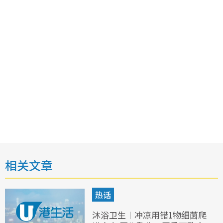
相关文章
热话
沐浴卫生︱冲凉用错1物细菌爬