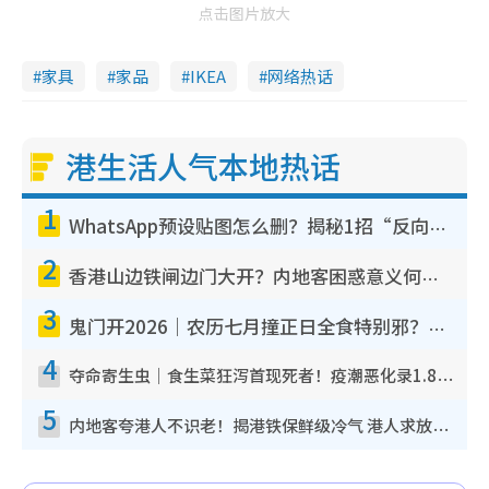
点击图片放大
家具
家品
IKEA
网络热话
港生活人气本地热话
1
WhatsApp预设贴图怎么删？揭秘1招“反向操作”还原简洁界面 附3步实测教程
2
香港山边铁闸边门大开？内地客困惑意义何在！网友神回复：这种叫法理性防御
3
鬼门开2026｜农历七月撞正日全食特别邪？专家警告切忌做一事！揭4大禁忌+2招保平安
4
夺命寄生虫｜食生菜狂泻首现死者！疫潮恶化录1.8万宗病例 揭洗菜3大谬误
5
内地客夸港人不识老！揭港铁保鲜级冷气 港人求放过：别投诉