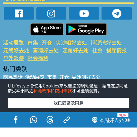
活动展览
市集
开仓
尖沙咀好去处
铜锣湾好去处
元朗好去处
荃湾好去处
旺角好去处
社会
餐厅情报
户外郊游
社会福利
热门类别
网民热话
活动展览
市集
开仓
尖沙咀好去处
铜锣湾好去处
元朗好去处
荃湾好去处
旺角好去处
社会
U Lifestyle 會使用Cookies來改善您的網站體驗，請確定您同意
接受本網站之
私隱政策和使用條款
才可繼續瀏覽。
餐厅情报
户外郊游
热门标签
我已閱讀及同意
#UGO揾好去处
#人气活动推介
#美食社群热话
#亲子玩乐好去处
#ULifestyle应用程式
#限时抢
本周好去处
#UJetso礼物放送
#ULifestyle商户中心
#著数
#网络热话