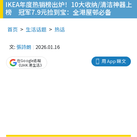
IKEA年度热销榜出炉！10大收纳/清洁神器上
榜 冠军7.9元捡到宝：全港屋邨必备
首页
生活话题
热话
文:
張詩朗
2026.01.16
在Google追蹤
用 App 睇文
《UHK 港生活》