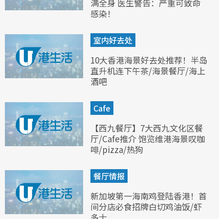
满全身 医生警告：严重可致命
感染！
室内好去处
10大香港海景好去处推荐！半岛
直升机连下午茶/海景餐厅/海上
酒吧
Cafe
【西九餐厅】7大西九文化区餐
厅/Cafe推介 饱览维港海景叹咖
啡/pizza/热狗
餐厅情报
新加坡第一海南鸡登陆香港！首
间分店必食招牌白切鸡油饭/虾
多士