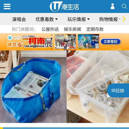
演唱会
优惠着数
玩乐情报
购物情报
热门关键词：
公屋热话
娱乐新闻
定期存款
目錄