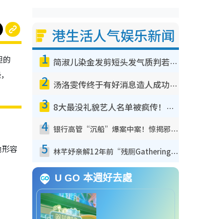
港生活人气娱乐新闻
1
胆的
简淑儿染金发剪短头发气质判若两人！吓坏老公麦大力都认不出：“你做什么？”
碌，
2
汤洛雯传终于有好消息造人成功！两大细节曝孕味极浓引猜测：大肚婆先会咁！
3
8大最没礼貌艺人名单被疯传！网友揭发明星真面目，一致数落这一位是无品天花板？
4
银行高管“沉船”爆案中案！惊揭邪教洗脑操控卖淫被吞600万，幕后黑手讲多错多
5
她形容
林芊妤亲解12年前“残厕Gathering”真相！高层解约一句话重创尊严，至今拒返TVB
U GO 本週好去處