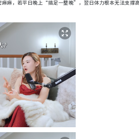
密麻麻，若平日晚上“搞足一整晚”，翌日体力根本无法支撑