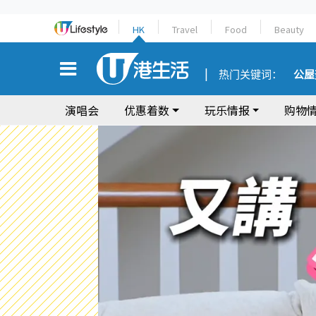
HK
Travel
Food
Beauty
热门关键词：
公屋
演唱会
优惠着数
玩乐情报
购物