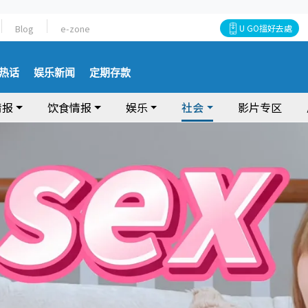
Blog
e-zone
U GO搵好去處
热话
娱乐新闻
定期存款
情报
饮食情报
娱乐
社会
影片专区