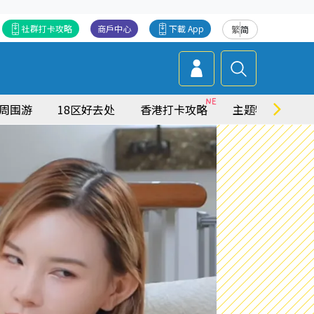
社群打卡攻略
商戶中心
下載 App
繁
简
周围游
18区好去处
香港打卡攻略
主题特集