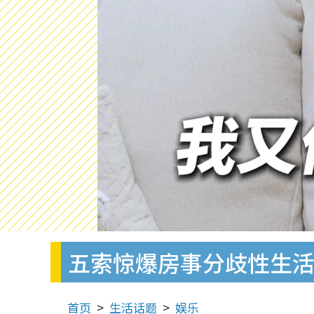
五索惊爆房事分歧性生活
首页
生活话题
娱乐