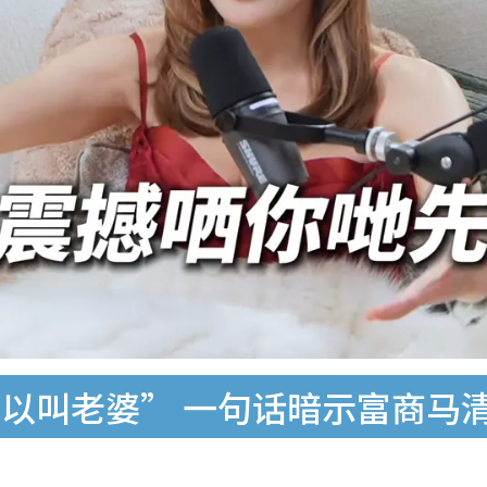
以叫老婆” 一句话暗示富商马