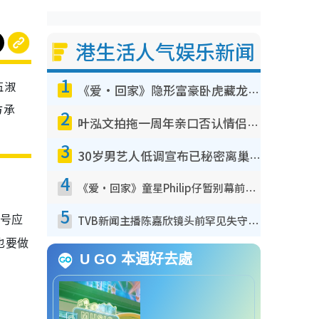
港生活人气娱乐新闻
1
伍淑
《爱·回家》隐形富豪卧虎藏龙！盘点12位财气逼人的有钱艺人：这位美女3亿身家不愁做
方承
2
叶泓文拍拖一周年亲口否认情侣关系？！被质疑感情造假竟称GM“普通同事”
3
30岁男艺人低调宣布已秘密离巢！人气急跌变失踪人口：“这几年过得并不容易”
4
《爱·回家》童星Philip仔暂别幕前久违现身！15岁近况暴风成长长高变帅气少年
5
称号应
TVB新闻主播陈嘉欣镜头前罕见失守！遭林超英一句话突袭吓坏当场大笑
也要做
U GO 本週好去處