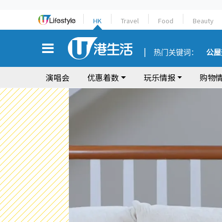
HK
Travel
Food
Beauty
热门关键词：
公屋
演唱会
优惠着数
玩乐情报
购物