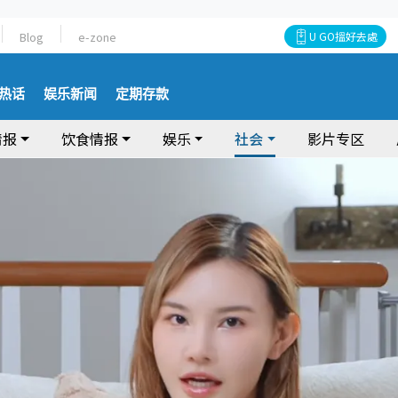
Blog
e-zone
U GO搵好去處
热话
娱乐新闻
定期存款
情报
饮食情报
娱乐
社会
影片专区