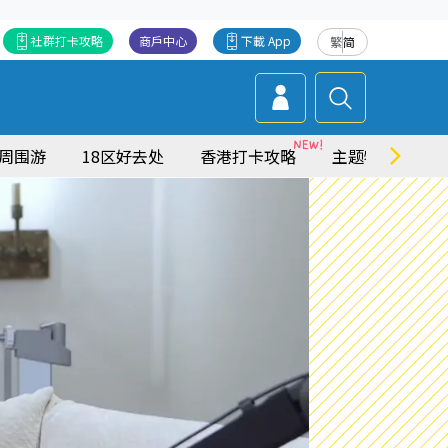
社群打卡攻略
商戶中心
下載 App
繁
简
周围游
18区好去处
香港打卡攻略
主题特集