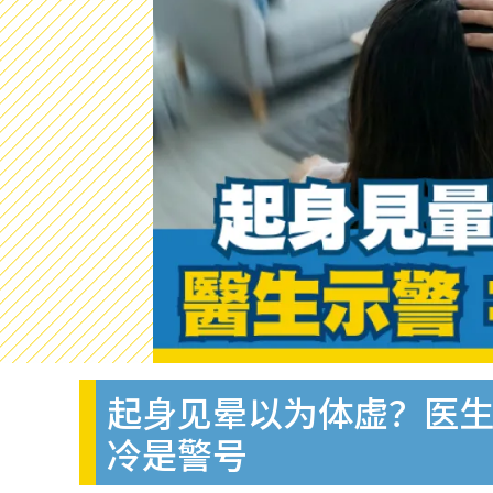
起身见晕以为体虚？医生
冷是警号