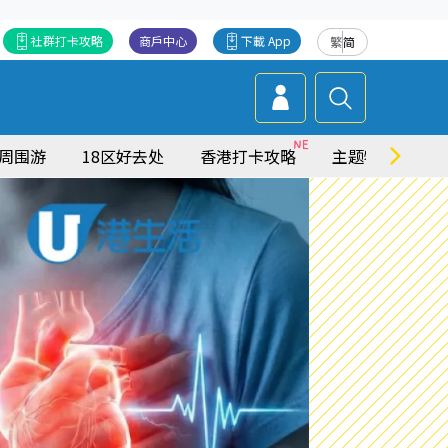
社群打卡攻略
商戶中心
下載 App
繁
简
周围游
18区好去处
香港打卡攻略
主题特集