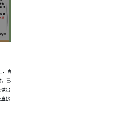
上，青
时，已
能做出
最直接