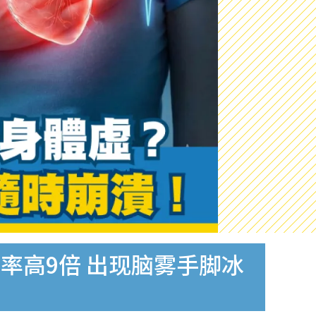
率高9倍 出现脑雾手脚冰