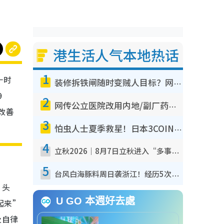
港生活人气本地热话
1
一时
装修拆铁闸随时变贼人目标？网友揭2大关键用途：装新款等于白装？附新旧铁闸分别
9
2
网传公立医院改用内地/副厂药？医生拆解正副厂分别，揭4类人换药随时出事
改善
3
怕虫人士夏季救星！日本3COINS爆红驱虫神器$45起 1招“全程免触碰”轻松搞定小强
4
立秋2026｜8月7日立秋进入“多事之秋” 3件事不可做！专家教6招开运 清杂物／钱包纳气接好运
5
台风白海豚料周日袭浙江！经历5次“眼壁置换”极罕见 成登陆内地最长途台风
、头
U GO 本週好去處
起来”
及自律