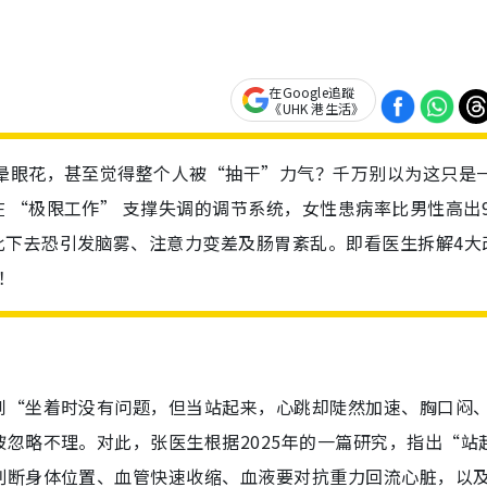
在Google追蹤
《UHK 港生活》
头晕眼花，甚至觉得整个人被“抽干”力气？千万别以为这只是
 “极限工作” 支撑失调的调节系统，女性患病率比男性高出
此下去恐引发脑雾、注意力变差及肠胃紊乱。即看医生拆解4大
！
到“坐着时没有问题，但当站起来，心跳却陡然加速、胸口闷
忽略不理。对此，张医生根据2025年的一篇研究，指出“站
判断身体位置、血管快速收缩、血液要对抗重力回流心脏，以