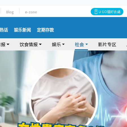
Blog
e-zone
U GO搵好去處
热话
娱乐新闻
定期存款
情报
饮食情报
娱乐
社会
影片专区