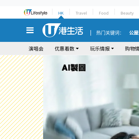
HK
Travel
Food
Beauty
热门关键词：
公屋
演唱会
优惠着数
玩乐情报
购物