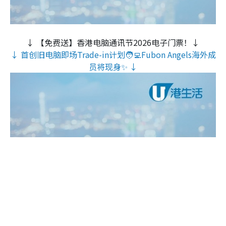
↓ 【免费送】香港电脑通讯节2026电子门票！↓
↓ 首创旧电脑即场Trade-in计划🧑‍💻Fubon Angels海外成
员将现身✨ ↓