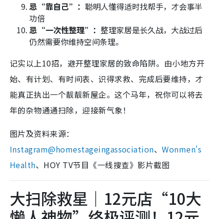
忌“靠自己”：
聪明人懂得适时找帮手，才会事半
功倍
忌“一次性整理”：
整理家居是长久战，大战过后
仍然需要你维持空间条理。
记实以上10招，避开整理家居的致命陷阱。由小地方开
始、有计划、有时间表、识得求救、完成后要维持，才
能真正执出一个靓靓新屋企。这个马年，祝你可以将去
年的杂物通通扫除，迎接新气象！
图片及资料来源：
Instagram@homestageingassociation
、
Wonmen's
Health
、HOY TV节目《一线搜查》影片截图
大扫除救星｜12元店“10大
懒人神物”终极评测！12元