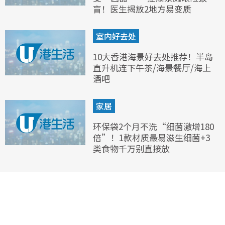
盲！医生揭放2地方易变质
室内好去处
10大香港海景好去处推荐！半岛
直升机连下午茶/海景餐厅/海上
酒吧
家居
环保袋2个月不洗“细菌激增180
倍”！1款材质最易滋生细菌+3
类食物千万别直接放