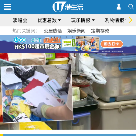
演唱会
优惠着数
玩乐情报
购物情报
热门关键词：
公屋热话
娱乐新闻
定期存款