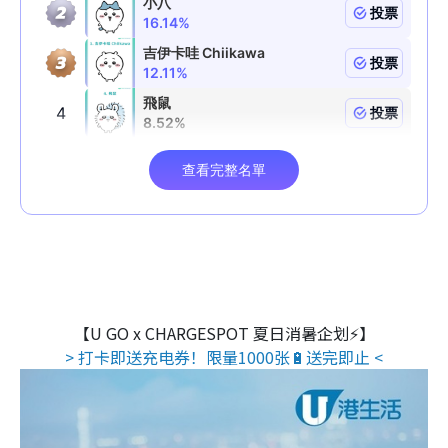
【U GO x CHARGESPOT 夏日消暑企划⚡】
> 打卡即送充电券！限量1000张🔋送完即止 <