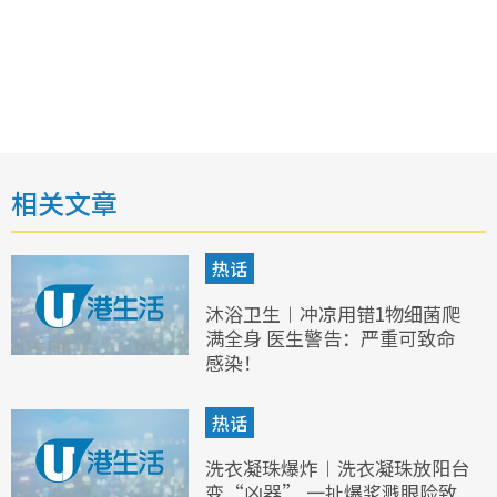
相关文章
热话
沐浴卫生︱冲凉用错1物细菌爬
满全身 医生警告：严重可致命
感染！
热话
洗衣凝珠爆炸︱洗衣凝珠放阳台
变“凶器” 一扯爆浆溅眼险致