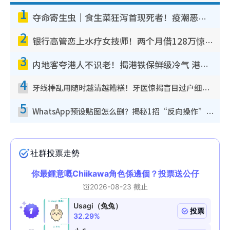
1
夺命寄生虫｜食生菜狂泻首现死者！疫潮恶化录1.8万宗病例 揭洗菜3大谬误
2
银行高管恋上水疗女技师！两个月借128万惊觉“沉船”沉落火海 揭背后疑似邪教操控卖淫
3
内地客夸港人不识老！揭港铁保鲜级冷气 港人求放过：别投诉
4
牙线棒乱用随时越清越糟糕！牙医惊揭盲目过户细菌恐致蛀牙：这种才是日常真保养
5
WhatsApp预设贴图怎么删？揭秘1招“反向操作”还原简洁界面 附3步实测教程