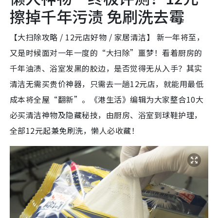
擦掉千年污渍 免刷洗去霉
【大扫除攻略 / 12元店好物 / 家居清洁】 新一年将至，
又是时候面对一年一度的“大扫除”噩梦！看着厨房的
千年油渍、浴室发黑的胶边，是否觉得无从入手？其实
清洁无需买贵价神器，只需去一趟12元店，就能用最低
成本将全屋“翻新”。《港生活》编辑为大家整合10大
必买清洁神物及隐藏秘技，由厨房、浴室到球鞋护理，
全部12元起兼免刷洗，懒人必收藏！