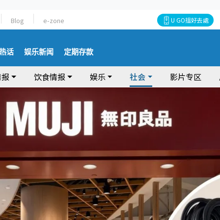
Blog
e-zone
U GO搵好去處
热话
娱乐新闻
定期存款
情报
饮食情报
娱乐
社会
影片专区