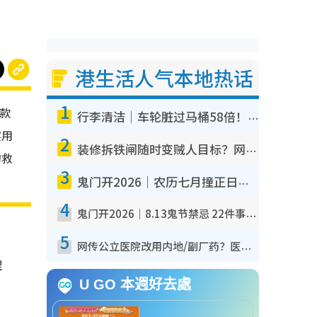
港生活人气本地热话
1
一款
行李清洁｜车轮脏过马桶58倍！专家警告忌用酒精擦 教1招免脏手除菌
实用
2
装修拆铁闸随时变贼人目标？网友揭2大关键用途：装新款等于白装？附新旧铁闸分别
的救
3
鬼门开2026｜农历七月撞正日全食特别邪？专家警告切忌做一事！揭4大禁忌+2招保平安
4
鬼门开2026｜8.13鬼节禁忌 22件事不能做！烧肉、刺身要少食？半夜勿吹口哨/打给个电话
5
网传公立医院改用内地/副厂药？医生拆解正副厂分别，揭4类人换药随时出事
理
U GO 本週好去處