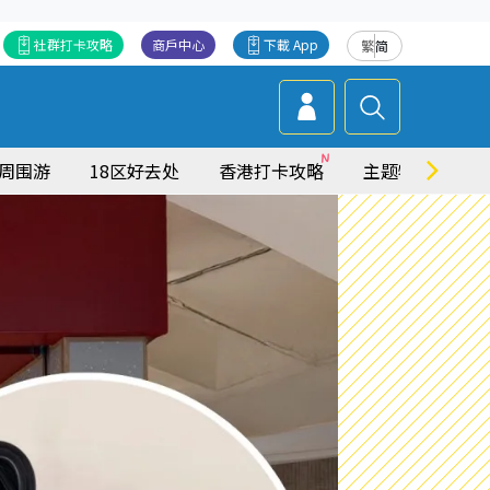
社群打卡攻略
商戶中心
下載 App
繁
简
周围游
18区好去处
香港打卡攻略
主题特集