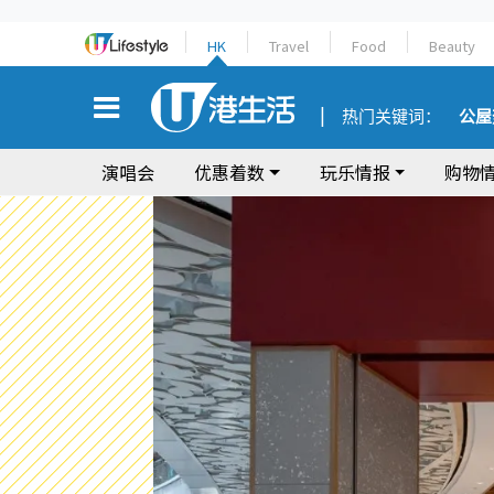
HK
Travel
Food
Beauty
热门关键词：
公屋
演唱会
优惠着数
玩乐情报
购物