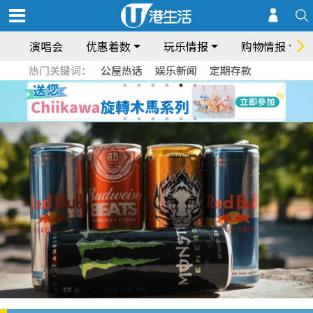
演唱会
优惠着数
玩乐情报
购物情报
热门关键词：
公屋热话
娱乐新闻
定期存款