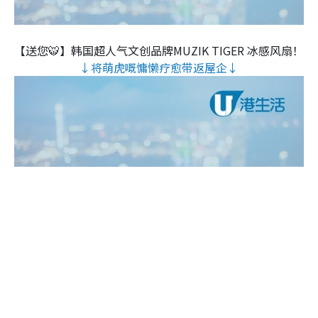
【送您🐯】韩国超人气文创品牌MUZIK TIGER 冰感风扇！
↓将萌虎嘅慵懒疗愈带返屋企↓