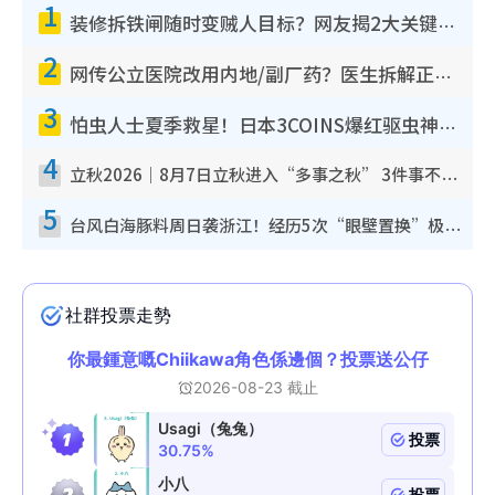
1
装修拆铁闸随时变贼人目标？网友揭2大关键用途：装新款等于白装？附新旧铁闸分别
2
网传公立医院改用内地/副厂药？医生拆解正副厂分别，揭4类人换药随时出事
3
怕虫人士夏季救星！日本3COINS爆红驱虫神器$45起 1招“全程免触碰”轻松搞定小强
4
立秋2026｜8月7日立秋进入“多事之秋” 3件事不可做！专家教6招开运 清杂物／钱包纳气接好运
5
台风白海豚料周日袭浙江！经历5次“眼壁置换”极罕见 成登陆内地最长途台风