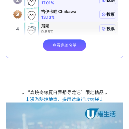
↓“森境奇缘夏日异想寻龙记”限定精品↓
↓漫游秘境地垫、多用途旅行收纳袋↓