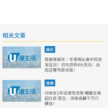
相关文章
娱乐
黎彼得离世｜专家揭长者中风突
发征兆！切勿忽视4大先兆：出
现这警号即求医！
健康
内地女1年没清洗凉席 睡醒全身
起红疹 医生：凉席或藏千万只
螨虫！