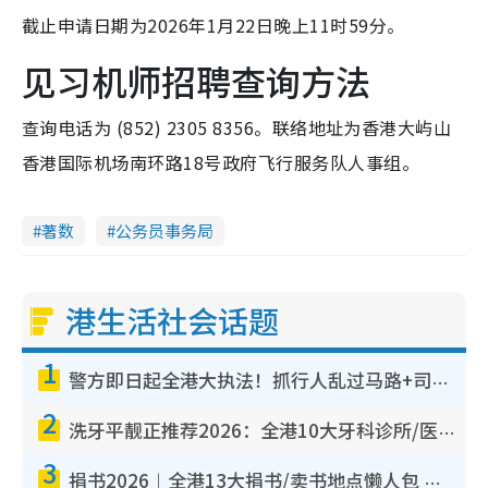
截止申请日期为2026年1月22日晚上11时59分。
见习机师招聘查询方法
查询电话为 (852) 2305 8356。联络地址为香港大屿山
香港国际机场南环路18号政府飞行服务队人事组。
著数
公务员事务局
港生活社会话题
1
警方即日起全港大执法！抓行人乱过马路+司机不专注驾驶！乱过马路罚$2000
2
洗牙平靓正推荐2026：全港10大牙科诊所/医院懒人包，夜诊至8点/镇静洁牙/医疗券适用
3
捐书2026︱全港13大捐书/卖书地点懒人包 二手课本最高$150＋旧书换免费咖啡/戏票