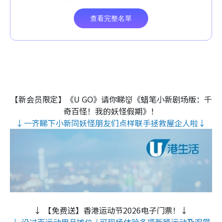
【新会员限定】《U GO》请你睇👹《蜡笔小新剧场版：千
奇百怪！我的妖怪假期》！
↓一齐睇下小新同妖怪朋友们点样联手拯救屋企人啦↓
↓ 【免费送】香港运动节2026电子门票！↓
↓ 设过百运动用品摊位 / 可现场体验多项新颖运动及观赏