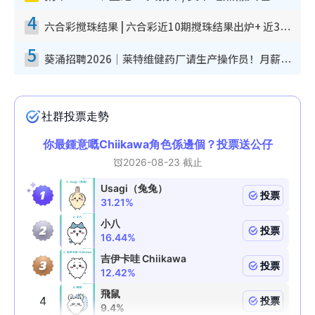
4
六合彩搅珠结果 | 六合彩近10期搅珠结果出炉+ 近30期最旺热门中奖号码
5
葵涌招聘2026｜莱特维健药厂请生产操作员！月薪高达$1.7万 冷气厂房/五天工作/保障双粮