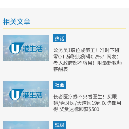
相关文章
热话
公务员1职位成笋工！准时下班
零OT 辞职比例得0.2%？网友：
考入政府都不容易！附最新教师
薪酬表
社会
长者医疗券不只看医生！买眼
镜/看牙医/大湾区19间医院都用
得 奖赏达标即获$500
理财