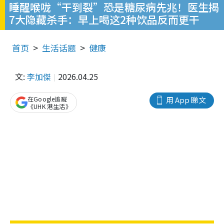
睡醒喉咙“干到裂”恐是糖尿病先兆！医生揭
7大隐藏杀手：早上喝这2种饮品反而更干
首页
生活话题
健康
文:
李加傑
2026.04.25
在Google追蹤
用 App 睇文
《UHK 港生活》