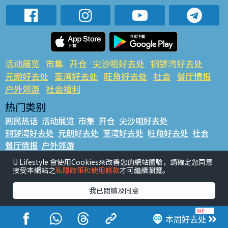
活动展览
市集
开仓
尖沙咀好去处
铜锣湾好去处
元朗好去处
荃湾好去处
旺角好去处
社会
餐厅情报
户外郊游
社会福利
热门类别
网民热话
活动展览
市集
开仓
尖沙咀好去处
铜锣湾好去处
元朗好去处
荃湾好去处
旺角好去处
社会
餐厅情报
户外郊游
热门标签
U Lifestyle 會使用Cookies來改善您的網站體驗，請確定您同意
接受本網站之
私隱政策和使用條款
才可繼續瀏覽。
#UGO揾好去处
#人气活动推介
#美食社群热话
#亲子玩乐好去处
#ULifestyle应用程式
#限时抢
我已閱讀及同意
#UJetso礼物放送
#ULifestyle商户中心
#著数
#网络热话
本周好去处
香港经济日报版权所有©2026