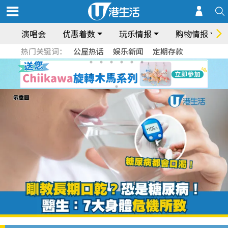
演唱会
优惠着数
玩乐情报
购物情报
热门关键词：
公屋热话
娱乐新闻
定期存款