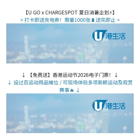
【U GO x CHARGESPOT 夏日消暑企划⚡】
> 打卡即送充电券！限量1000张🔋送完即止 <
↓ 【免费送】香港运动节2026电子门票！↓
↓ 设过百运动用品摊位 / 可现场体验多项新颖运动及观赏
赛事🔥 ↓