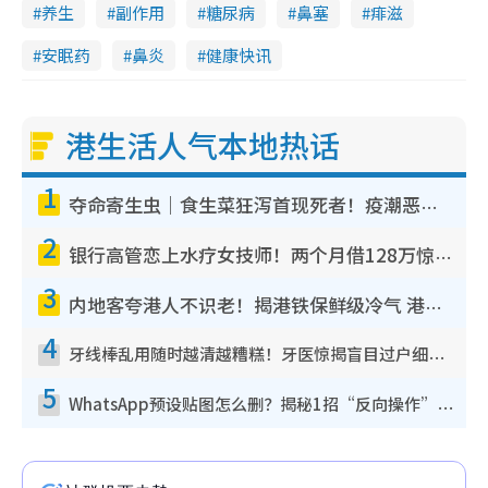
养生
副作用
糖尿病
鼻塞
痱滋
安眠药
鼻炎
健康快讯
港生活人气本地热话
1
夺命寄生虫｜食生菜狂泻首现死者！疫潮恶化录1.8万宗病例 揭洗菜3大谬误
2
银行高管恋上水疗女技师！两个月借128万惊觉“沉船”沉落火海 揭背后疑似邪教操控卖淫
3
内地客夸港人不识老！揭港铁保鲜级冷气 港人求放过：别投诉
4
牙线棒乱用随时越清越糟糕！牙医惊揭盲目过户细菌恐致蛀牙：这种才是日常真保养
5
WhatsApp预设贴图怎么删？揭秘1招“反向操作”还原简洁界面 附3步实测教程