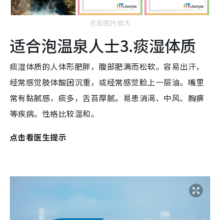
点击图片放大
适合泡温泉人士3.痰湿体质
痰湿体质的人体形肥胖，腹部肥满而松软。容易出汗，
经常感觉肢体酸困沉重，或经常感觉脸上一层油。嘴里
常有黏腻感，痰多，舌苔厚腻。易患消渴、中风、胸痹
等疾病。性格比较温和。
点击看医生提示