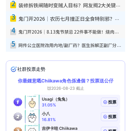
2
装修拆铁闸随时变贼人目标？网友揭2大关键用途：装新款等于白装？附新旧铁闸分别
3
鬼门开2026｜农历七月撞正日全食特别邪？专家警告切忌做一事！揭4大禁忌+2招保平安
4
鬼门开2026｜8.13鬼节禁忌 22件事不能做！烧肉、刺身要少食？半夜勿吹口哨/打给个电话
5
网传公立医院改用内地/副厂药？医生拆解正副厂分别，揭4类人换药随时出事