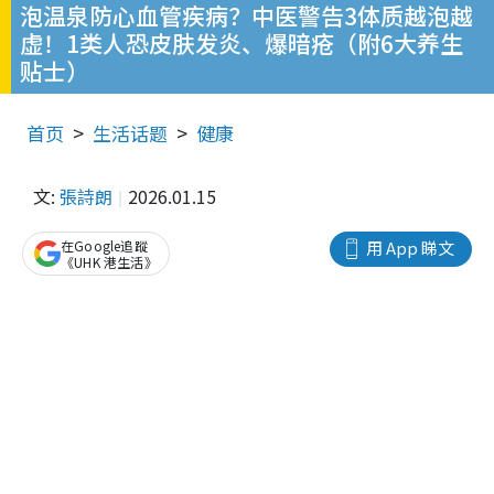
泡温泉防心血管疾病？中医警告3体质越泡越
虚！1类人恐皮肤发炎、爆暗疮（附6大养生
贴士）
首页
生活话题
健康
文:
張詩朗
2026.01.15
在Google追蹤
用 App 睇文
《UHK 港生活》