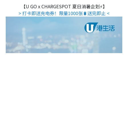
【U GO x CHARGESPOT 夏日消暑企划⚡】
> 打卡即送充电券！限量1000张🔋送完即止 <