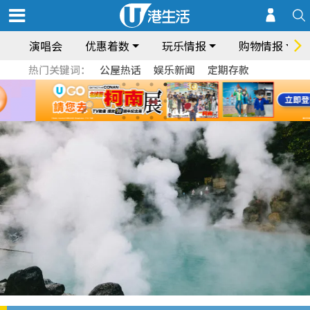
演唱会
优惠着数
玩乐情报
购物情报
热门关键词：
公屋热话
娱乐新闻
定期存款