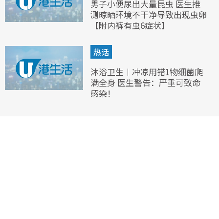
男子小便尿出大量昆虫 医生推
测晾晒环境不干净导致出现虫卵
【附内裤有虫6症状】
热话
沐浴卫生︱冲凉用错1物细菌爬
满全身 医生警告：严重可致命
感染！