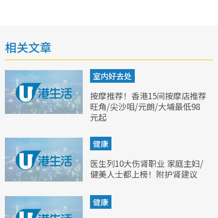
相关文章
室内好去处
按摩推荐！香港15间按摩店推荐
旺角/尖沙咀/元朗/大埔最低98
元起
健康
医生列10大伤肾职业 家庭主妇/
健美人士都上榜！附护肾建议
健康