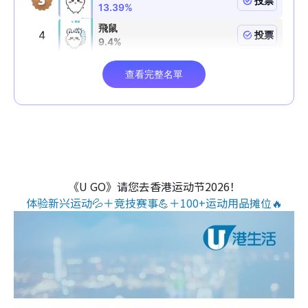
《U GO》请您去香港运动节2026！
体验新兴运动💦＋竞技赛事💪＋100+运动用品摊位🔥