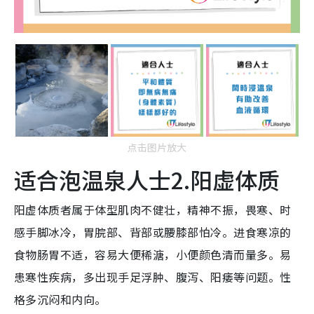
点击图片放大
适合泡温泉人士2.阳虚体质
阳虚体质者属于体型肌肉不健壮，精神不振，畏寒、时
感手脚冰冷，胃脘部、背部或腰膝部怕冷。进食寒凉的
食物肠胃不适，容易大便稀溏，小便颜色清而量多。易
患寒性疾病，多出现手足浮肿、腹泻、阳痿等问题。性
格多沉闷和内向。