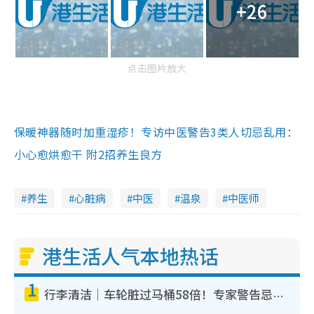
+26
点击图片放大
保暖神器随时加重湿疹！专访中医警告3类人切忌乱用：
小心愈烘愈干 附2招养生良方
养生
心脏病
中医
温泉
中医师
港生活人气本地热话
1
行李清洁｜车轮脏过马桶58倍！专家警告忌用酒精擦 教1招免脏手除菌