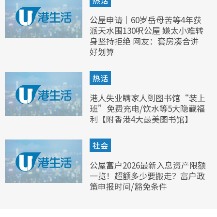
热话
公屋申请｜60岁岳母苦等4年获
派天水围130呎公屋 嫌太小难转
身坚持拒绝 网友：套房凑合讲
好划算
热话
港人失业瞒家人到图书馆“装上
班”免费充电/饮水等5大隐藏福
利【附香港4大最美图书馆】
社会
公屋富户2026最新入息资产限额
一览！超额多少要搬走？富户政
策申报时间/豁免条件