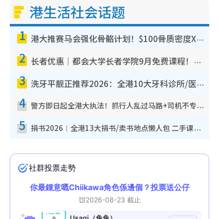
港生活社会话题
1
港大推赛马会强化骨骼计划！$100骨质密度X光检查 完成免费运动训练送超市礼券！附参加资格
2
长者优惠｜都会大学长者学院9月免费课程！多媒体/微电影创作/网络安全 附报名方法教学
3
洗牙平靓正推荐2026：全港10大牙科诊所/医院懒人包，夜诊至8点/镇静洁牙/医疗券适用
4
警方即日起全港大执法！抓行人乱过马路+司机不专注驾驶！乱过马路罚$2000
5
捐书2026︱全港13大捐书/卖书地点懒人包 二手课本最高$150＋旧书换免费咖啡/戏票