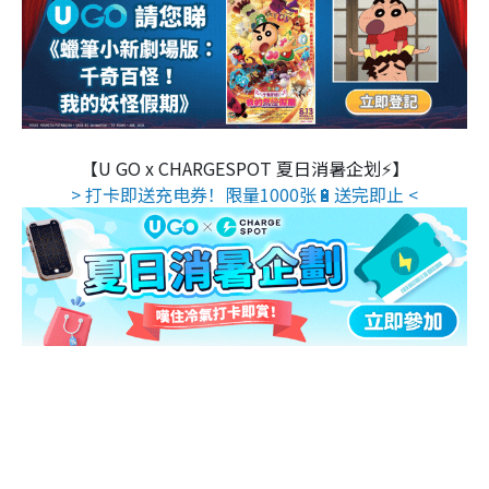
【U GO x CHARGESPOT 夏日消暑企划⚡】
> 打卡即送充电券！限量1000张🔋送完即止 <