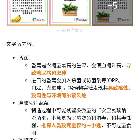
+5
点击图片放大
文字版内容：
香蕉
香蕉是含糖量最高的生果，会使血糖升高，
导
致糖尿病和肥胖
进口的香蕉会加入杀菌或防菌剂等(OPP、
TBZ、克霉唑)，据动物实验发现其
具致癌性、
致畸性与环境荷尔蒙风险
盒装切片蔬菜
制造过程中可能残留极微量的“次亚氯酸钠”
杀菌剂，本意是为了防变色和消毒，和其毒性
强，
推算人类致死量仅约一小匙
，不可过量食
用