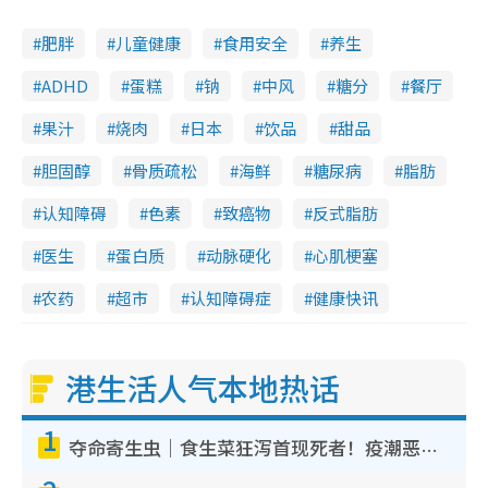
肥胖
儿童健康
食用安全
养生
ADHD
蛋糕
钠
中风
糖分
餐厅
果汁
烧肉
日本
饮品
甜品
胆固醇
骨质疏松
海鲜
糖尿病
脂肪
认知障碍
色素
致癌物
反式脂肪
医生
蛋白质
动脉硬化
心肌梗塞
农药
超市
认知障碍症
健康快讯
港生活人气本地热话
1
夺命寄生虫｜食生菜狂泻首现死者！疫潮恶化录1.8万宗病例 揭洗菜3大谬误