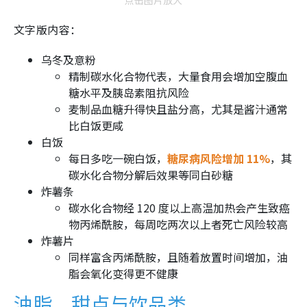
点击图片放大
文字版内容：
乌冬及意粉
精制碳水化合物代表，大量食用会增加空腹血
糖水平及胰岛素阻抗风险
麦制品血糖升得快且盐分高，尤其是酱汁通常
比白饭更咸
白饭
每日多吃一碗白饭，
糖尿病风险增加 11%
，其
碳水化合物分解后效果等同白砂糖
炸薯条
碳水化合物经 120 度以上高温加热会产生致癌
物丙烯酰胺，每周吃两次以上者死亡风险较高
炸薯片
同样富含丙烯酰胺，且随着放置时间增加，油
脂会氧化变得更不健康
油脂、甜点与饮品类