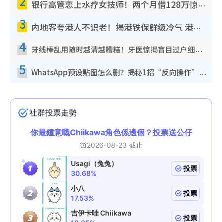
2
银行高管恋上水疗女技师！两个月借128万惊觉“沉船”沉落火海 揭背后疑似邪教操控卖淫
3
内地客夸港人不识老！揭港铁保鲜级冷气 港人求放过：别投诉
4
牙线棒乱用随时越清越糟糕！牙医惊揭盲目过户细菌恐致蛀牙：这种才是日常真保养
5
WhatsApp预设贴图怎么删？揭秘1招“反向操作”还原简洁界面 附3步实测教程