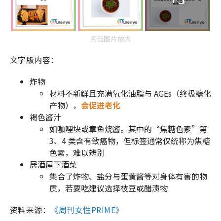
点击图片放大
文字版内容：
炸物
材料不新鲜且充满氧化油脂与 AGEs（终极糖化
产物），
会促进老化
褐色酱汁
如咖哩块或章鱼烧酱。其中的“焦糖色素”第
3、4 类含有致癌物，但标签通常仅统称为焦糖
色素，难以辨别
居酒屋下酒菜
集合了炸物、盐分与蛋黄酱等对身体有害的物
质，若要吃建议选择枝豆或醋渍物
资料来源：
《周刊女性PRIME》