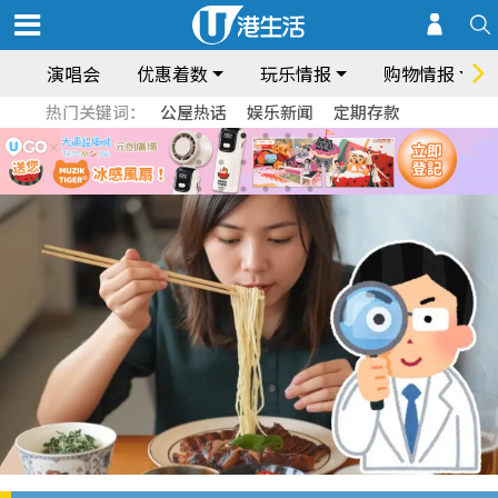
演唱会
优惠着数
玩乐情报
购物情报
热门关键词：
公屋热话
娱乐新闻
定期存款