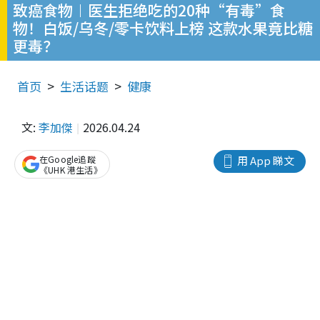
致癌食物︱医生拒绝吃的20种“有毒”食
物！白饭/乌冬/零卡饮料上榜 这款水果竟比糖
更毒？
首页
生活话题
健康
文:
李加傑
2026.04.24
在Google追蹤
用 App 睇文
《UHK 港生活》