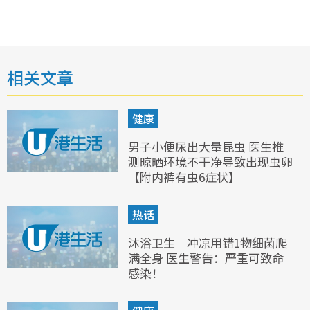
相关文章
健康
男子小便尿出大量昆虫 医生推
测晾晒环境不干净导致出现虫卵
【附内裤有虫6症状】
热话
沐浴卫生︱冲凉用错1物细菌爬
满全身 医生警告：严重可致命
感染！