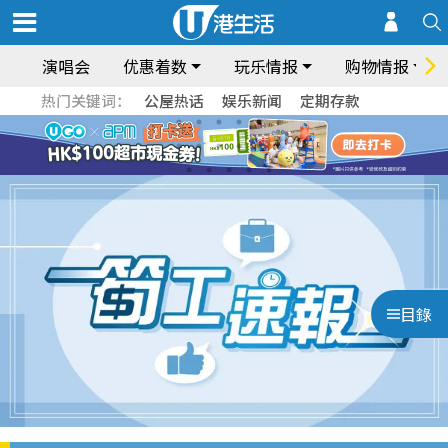
演唱会
优惠着数
玩乐情报
购物情报
热门关键词：
公屋热话
娱乐新闻
定期存款
目錄