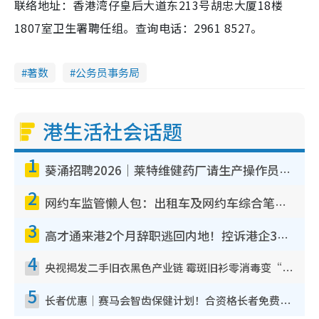
联络地址：香港湾仔皇后大道东213号胡忠大厦18楼
1807室卫生署聘任组。查询电话：2961 8527。
著数
公务员事务局
港生活社会话题
1
葵涌招聘2026｜莱特维健药厂请生产操作员！月薪高达$1.7万 冷气厂房/五天工作/保障双粮
2
网约车监管懒人包：出租车及网约车综合笔试8.3起接受报名 无牌开网约车可被吊销驾照3年
3
高才通来港2个月辞职逃回内地！控诉港企3宗罪，叹微管理极窒息
4
央视揭发二手旧衣黑色产业链 霉斑旧衫零消毒变“全新产品” 直播3大促销字眼须警惕！
5
长者优惠｜赛马会智齿保健计划！合资格长者免费洗牙补牙拔牙 设陪诊+车费资助！附申请资格