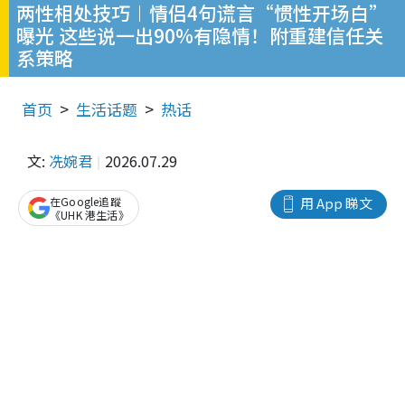
两性相处技巧︱情侣4句谎言“惯性开场白”
曝光 这些说一出90%有隐情！附重建信任关
系策略
首页
生活话题
热话
文:
冼婉君
2026.07.29
在Google追蹤
用 App 睇文
《UHK 港生活》