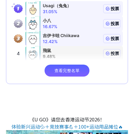
《U GO》请您去香港运动节2026！
体验新兴运动💦＋竞技赛事💪＋100+运动用品摊位🔥