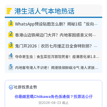
港生活人气本地热话
1
WhatsApp预设贴图怎么删？揭秘1招“反向操作”还原简洁界面 附3步实测教程
2
香港山边铁闸边门大开？内地客困惑意义何在！网友神回复：这种叫法理性防御
3
鬼门开2026｜农历七月撞正日全食特别邪？专家警告切忌做一事！揭4大禁忌+2招保平安
4
夺命寄生虫｜食生菜狂泻首现死者！疫潮恶化录1.8万宗病例 揭洗菜3大谬误
5
内地客夸港人不识老！揭港铁保鲜级冷气 港人求放过：别投诉