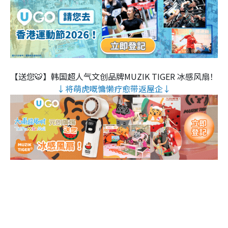
【送您🐯】韩国超人气文创品牌MUZIK TIGER 冰感风扇！
↓将萌虎嘅慵懒疗愈带返屋企↓