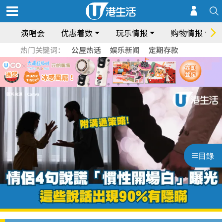
演唱会
优惠着数
玩乐情报
购物情报
热门关键词：
公屋热话
娱乐新闻
定期存款
目錄