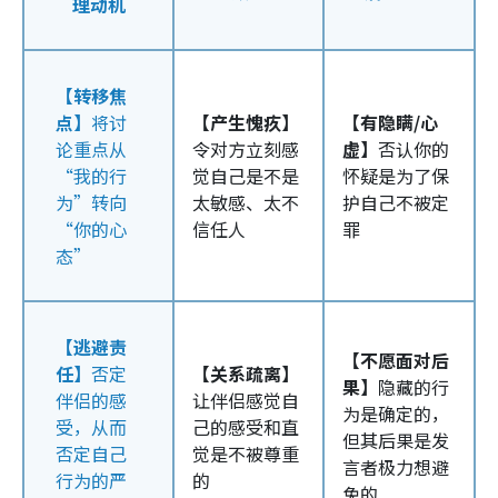
理动机
【转移焦
点】
将讨
【产生愧疚】
【有隐瞒/心
论重点从
令对方立刻感
虚】
否认你的
“我的行
觉自己是不是
怀疑是为了保
为”转向
太敏感、太不
护自己不被定
“你的心
信任人
罪
态”
【逃避责
【不愿面对后
任】
否定
【关系疏离】
果】
隐藏的行
伴侣的感
让伴侣感觉自
为是确定的，
受，从而
己的感受和直
但其后果是发
否定自己
觉是不被尊重
言者极力想避
行为的严
的
免的