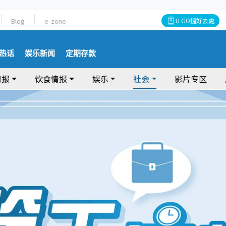
Blog
e-zone
U GO搵好去處
热话
娱乐新闻
定期存款
情报
饮食情报
娱乐
社会
影片专区