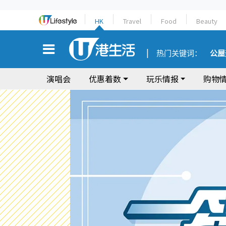
HK
Travel
Food
Beauty
热门关键词：
公屋
演唱会
优惠着数
玩乐情报
购物