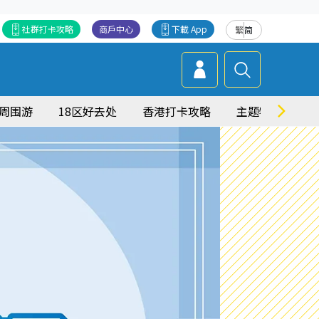
社群打卡攻略
商戶中心
下載 App
繁
简
周围游
18区好去处
香港打卡攻略
主题特集