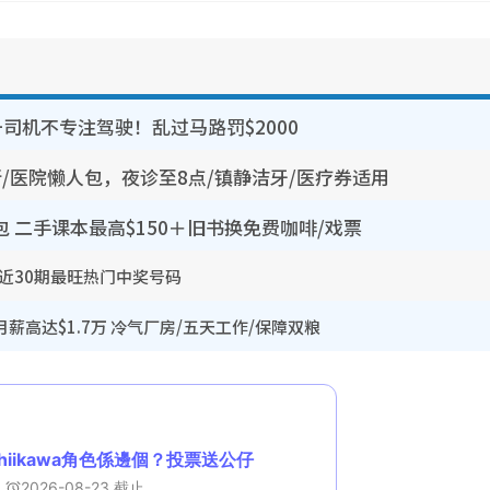
司机不专注驾驶！乱过马路罚$2000
所/医院懒人包，夜诊至8点/镇静洁牙/医疗券适用
包 二手课本最高$150＋旧书换免费咖啡/戏票
 近30期最旺热门中奖号码
薪高达$1.7万 冷气厂房/五天工作/保障双粮