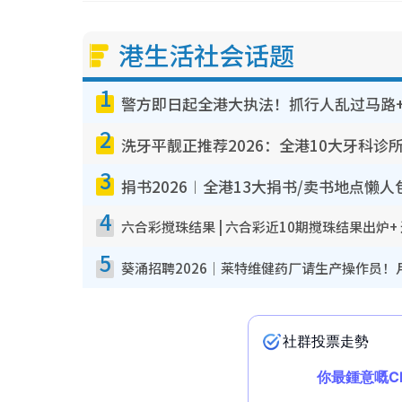
港生活社会话题
1
警方即日起全港大执法！抓行人乱过马路+
2
洗牙平靓正推荐2026：全港10大牙科诊
3
捐书2026︱全港13大捐书/卖书地点懒人
4
六合彩搅珠结果 | 六合彩近10期搅珠结果出炉+
5
葵涌招聘2026｜莱特维健药厂请生产操作员！月