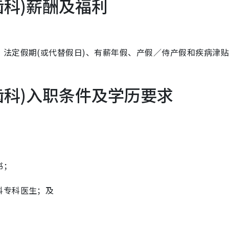
齿科)薪酬及福利
法定假期(或代替假日)、有薪年假、产假／侍产假和疾病津
齿科)入职条件及学历要求
；
书；
科专科医生；及