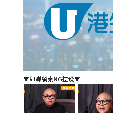
▼即睇餐桌NG摆设▼