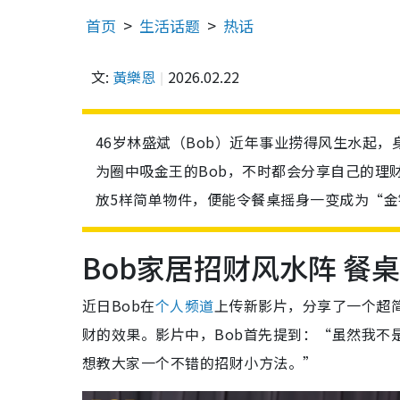
首页
生活话题
热话
文:
黃樂恩
2026.02.22
46岁林盛斌（Bob）近年事业捞得风生水起
为圈中吸金王的Bob，不时都会分享自己的理
放5样简单物件，便能令餐桌摇身一变成为“金
Bob家居招财风水阵 餐
近日Bob在
个人频道
上传新影片，分享了一个超
财的效果。影片中，Bob首先提到：“虽然我不
想教大家一个不错的招财小方法。”