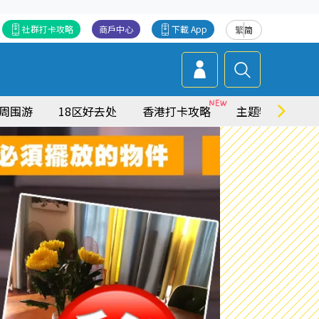
社群打卡攻略
商戶中心
下載 App
繁
简
周围游
18区好去处
香港打卡攻略
主题特集