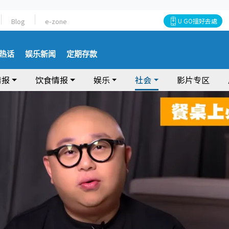
Blog
e-zone
U GO搵好去處
热话
娱乐新闻
定期存款
情报
饮食情报
娱乐
社会
影片专区