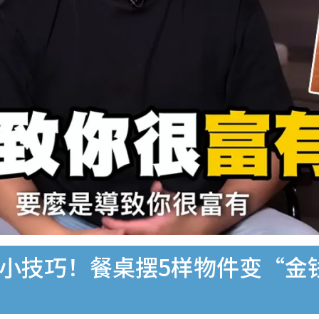
财小技巧！餐桌摆5样物件变“金