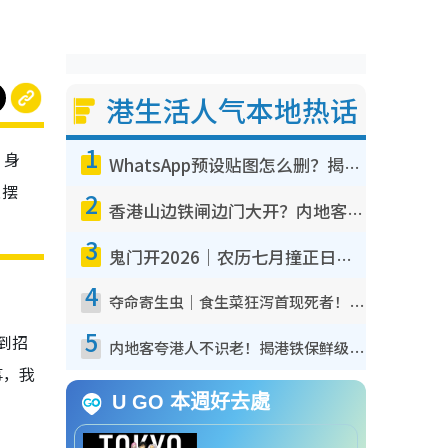
港生活人气本地热话
1
。身
WhatsApp预设贴图怎么删？揭秘1招“反向操作”还原简洁界面 附3步实测教程
上摆
2
香港山边铁闸边门大开？内地客困惑意义何在！网友神回复：这种叫法理性防御
3
鬼门开2026｜农历七月撞正日全食特别邪？专家警告切忌做一事！揭4大禁忌+2招保平安
4
夺命寄生虫｜食生菜狂泻首现死者！疫潮恶化录1.8万宗病例 揭洗菜3大谬误
5
到招
内地客夸港人不识老！揭港铁保鲜级冷气 港人求放过：别投诉
事，我
U GO 本週好去處