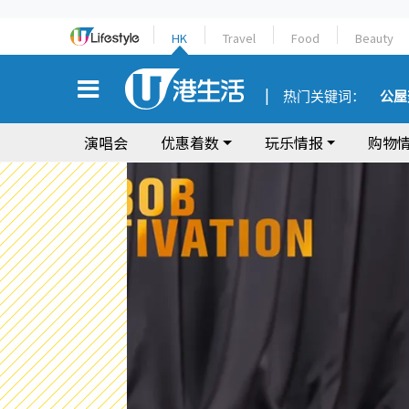
HK
Travel
Food
Beauty
热门关键词：
公屋
演唱会
优惠着数
玩乐情报
购物