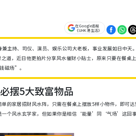
在Google追蹤
《UHK 港生活》
，身兼主持、司仪、演员、娱乐公司大老板，事业发展如日中天
财之道，近日他更拍片分享风水催财小贴士，原来只要在餐桌
钱磁场”。
桌必摆5大致富物品
简单的家居招财风水阵，只需在餐桌上摆放5样小物件，即可达
是一个风水玄学家，但如果你是相信‘能量’同‘气场’这回