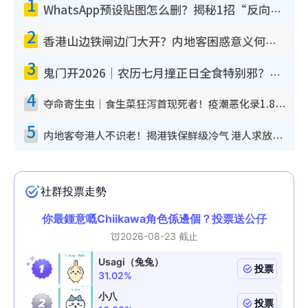
1
WhatsApp预设贴图怎么删？揭秘1招“反向操作”还原简洁界面 附3步实测教程
2
香港山边铁闸边门大开？内地客困惑意义何在！网友神回复：这种叫法理性防御
3
鬼门开2026｜农历七月撞正日全食特别邪？专家警告切忌做一事！揭4大禁忌+2招保平安
4
夺命寄生虫｜食生菜狂泻首现死者！疫潮恶化录1.8万宗病例 揭洗菜3大谬误
5
内地客夸港人不识老！揭港铁保鲜级冷气 港人求放过：别投诉