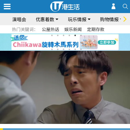
演唱会
优惠着数
玩乐情报
购物情报
热门关键词：
公屋热话
娱乐新闻
定期存款