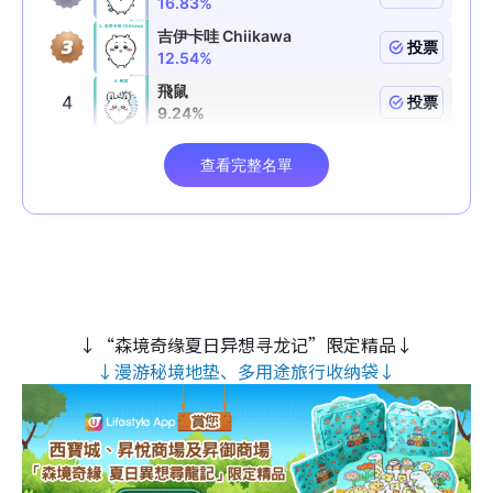
↓“森境奇缘夏日异想寻龙记”限定精品↓
↓漫游秘境地垫、多用途旅行收纳袋↓