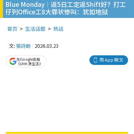
Blue Monday︱返5日工定返Shift好？打工
仔列Office工8大罪状惨叫：犹如地狱
首页
生活话题
热话
文:
張詩朗
2026.03.23
在Google追蹤
用 App 睇文
《UHK 港生活》