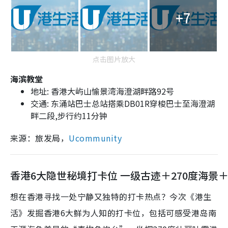
+7
点击图片放大
海滨教堂
地址: 香港大屿山愉景湾海澄湖畔路92号
交通: 东涌站巴士总站搭乘DB01R穿梭巴士至海澄湖
畔二段,步行约11分钟
来源：旅发局，
Ucommunity
香港6大隐世秘境打卡位 一级古迹＋270度海景
想在香港寻找一处宁静又独特的打卡热点？今次《港生
活》发掘香港6大鲜为人知的打卡位，包括可感受港岛南