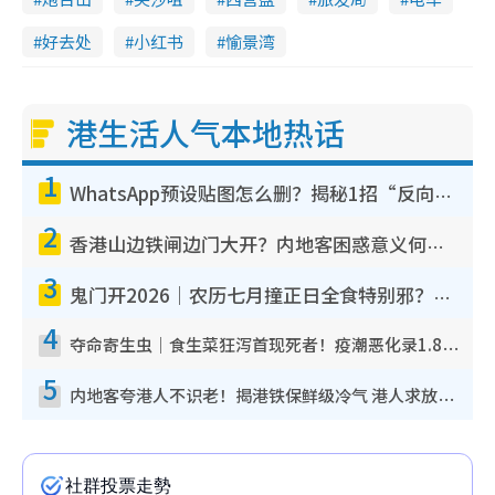
好去处
小红书
愉景湾
港生活人气本地热话
1
WhatsApp预设贴图怎么删？揭秘1招“反向操作”还原简洁界面 附3步实测教程
2
香港山边铁闸边门大开？内地客困惑意义何在！网友神回复：这种叫法理性防御
3
鬼门开2026｜农历七月撞正日全食特别邪？专家警告切忌做一事！揭4大禁忌+2招保平安
4
夺命寄生虫｜食生菜狂泻首现死者！疫潮恶化录1.8万宗病例 揭洗菜3大谬误
5
内地客夸港人不识老！揭港铁保鲜级冷气 港人求放过：别投诉