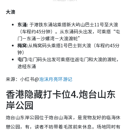
大澳
东涌:
于港铁东涌站乘搭新大屿山巴士11号至大澳
（车程约45分钟）。从东涌码头出发，可乘搭“屯
门－东涌－沙螺湾－大澳渡轮”
梅窝:
从梅窝码头乘搭1号巴士到大澳（车程约45分
钟）
屯门:
屯门码头出发可乘搭往返屯门和大澳的渡轮，
途经东涌
来源：小红书@
泡沫月亮环游记
香港隐藏打卡位4.炮台山东
岸公园
炮台山东岸公园位于炮台山海滨，是宠物友好的临海休
憩公园，有，读者不妨带着毛孩前来休息。场地同时有