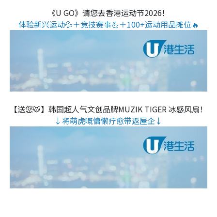
《U GO》请您去香港运动节2026！
体验新兴运动💦＋竞技赛事💪＋100+运动用品摊位🔥
【送您🐯】韩国超人气文创品牌MUZIK TIGER 冰感风扇！
↓将萌虎嘅慵懒疗愈带返屋企↓