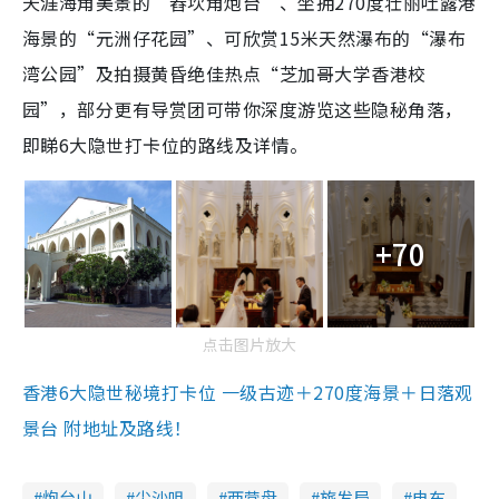
天涯海角美景的“舂坎角炮台”、坐拥270度壮丽吐露港
海景的“元洲仔花园”、可欣赏15米天然瀑布的“瀑布
湾公园”及拍摄黄昏绝佳热点“芝加哥大学香港校
园”，部分更有导赏团可带你深度游览这些隐秘角落，
即睇6大隐世打卡位的路线及详情。
+70
点击图片放大
香港6大隐世秘境打卡位 一级古迹＋270度海景＋日落观
景台 附地址及路线！
炮台山
尖沙咀
西营盘
旅发局
电车