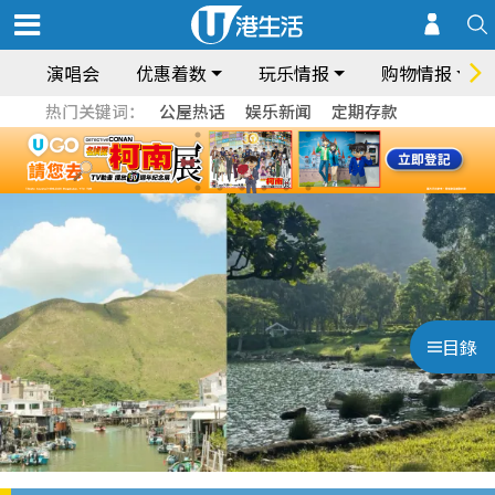
演唱会
优惠着数
玩乐情报
购物情报
热门关键词：
公屋热话
娱乐新闻
定期存款
目錄