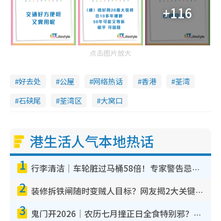
+116
点击图片放大
好去处
公屋
网络热话
香港
荃湾
石硖尾
荃湾区
大窝口
港生活人气本地热话
1
行李清洁｜车轮脏过马桶58倍！专家警告忌用酒精擦 教1招免脏手除菌
2
装修拆铁闸随时变贼人目标？网友揭2大关键用途：装新款等于白装？附新旧铁闸分别
3
鬼门开2026｜农历七月撞正日全食特别邪？专家警告切忌做一事！揭4大禁忌+2招保平安