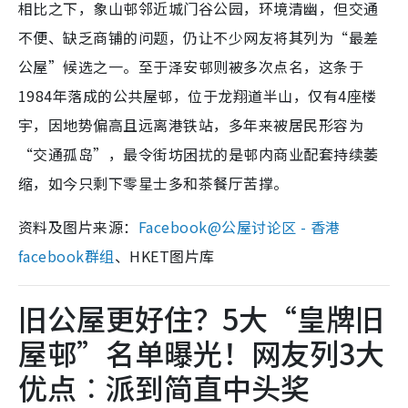
相比之下，象山邨邻近城门谷公园，环境清幽，但交通
不便、缺乏商铺的问题，仍让不少网友将其列为“最差
公屋”候选之一。至于泽安邨则被多次点名，这条于
1984年落成的公共屋邨，位于龙翔道半山，仅有4座楼
宇，因地势偏高且远离港铁站，多年来被居民形容为
“交通孤岛”，最令街坊困扰的是邨内商业配套持续萎
缩，如今只剩下零星士多和茶餐厅苦撑。
资料及图片来源：
Facebook@公屋讨论区 - 香港
facebook群组
、HKET图片库
旧公屋更好住？5大“皇牌旧
屋邨”名单曝光！网友列3大
优点︰派到简直中头奖