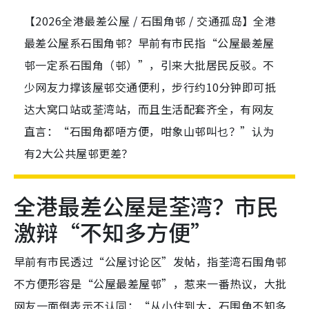
【2026全港最差公屋 / 石围角邨 / 交通孤岛】全港
最差公屋系石围角邨？早前有市民指“公屋最差屋
邨一定系石围角（邨）”，引来大批居民反驳。不
少网友力撑该屋邨交通便利，步行约10分钟即可抵
达大窝口站或荃湾站，而且生活配套齐全，有网友
直言：“石围角都唔方便，咁象山邨叫乜？”认为
有2大公共屋邨更差？
全港最差公屋是荃湾？市民
激辩“不知多方便”
早前有市民透过“公屋讨论区”发帖，指荃湾石围角邨
不方便形容是“公屋最差屋邨”，惹来一番热议，大批
网友一面倒表示不认同：“从小住到大，石围角不知多