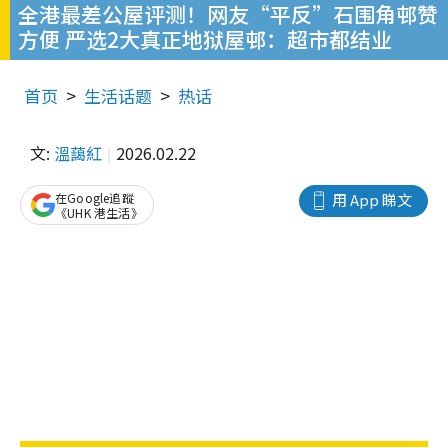
全港最差公屋评测！网友“平反”石围角邨赞
方便 严选2大真正地狱屋邨：超市都结业
首页
生活话题
热话
文:
溫藹紅
2026.02.22
在Google追蹤
用 App 睇文
《UHK 港生活》