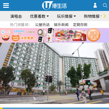
演唱会
优惠着数
玩乐情报
购物情报
热门关键词：
公屋热话
娱乐新闻
定期存款