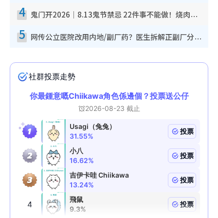
4
鬼门开2026｜8.13鬼节禁忌 22件事不能做！烧肉、刺身要少食？半夜勿吹口哨/打给个电话
5
网传公立医院改用内地/副厂药？医生拆解正副厂分别，揭4类人换药随时出事