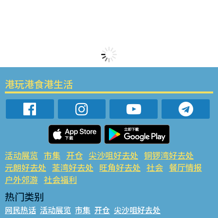
港玩港食港生活
活动展览
市集
开仓
尖沙咀好去处
铜锣湾好去处
元朗好去处
荃湾好去处
旺角好去处
社会
餐厅情报
户外郊游
社会福利
热门类别
网民热话
活动展览
市集
开仓
尖沙咀好去处