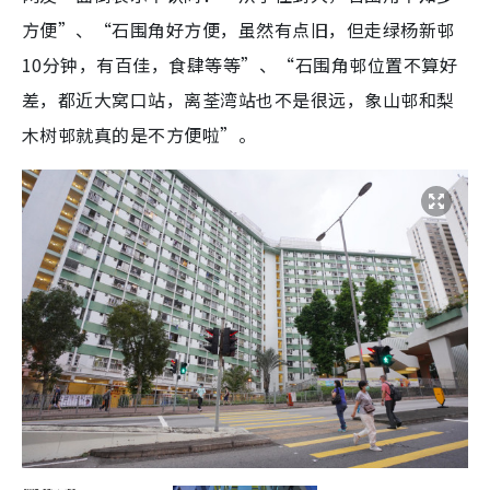
方便”、“石围角好方便，虽然有点旧，但走绿杨新邨
10分钟，有百佳，食肆等等”、“石围角邨位置不算好
差，都近大窝口站，离荃湾站也不是很远，象山邨和梨
木树邨就真的是不方便啦”。