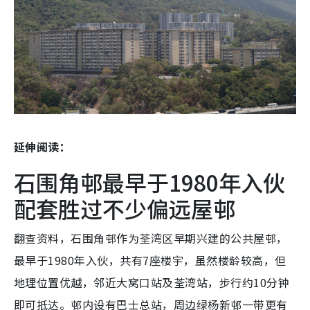
延伸阅读：
石围角邨最早于1980年入伙
配套胜过不少偏远屋邨
翻查资料，石围角邨作为荃湾区早期兴建的公共屋邨，
最早于1980年入伙，共有7座楼宇，虽然楼龄较高，但
地理位置优越，邻近大窝口站及荃湾站，步行约10分钟
即可抵达。邨内设有巴士总站，周边绿杨新邨一带更有