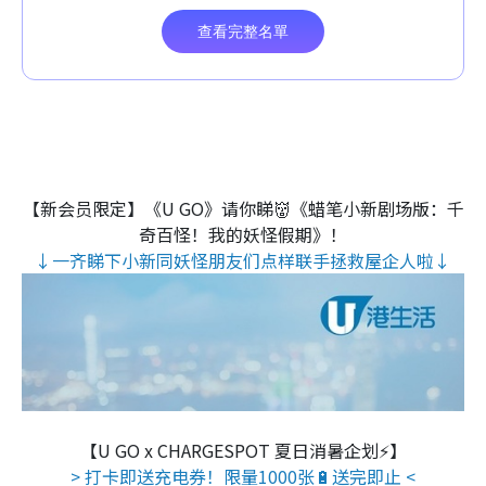
【新会员限定】《U GO》请你睇👹《蜡笔小新剧场版：千
奇百怪！我的妖怪假期》！
↓一齐睇下小新同妖怪朋友们点样联手拯救屋企人啦↓
【U GO x CHARGESPOT 夏日消暑企划⚡】
> 打卡即送充电券！限量1000张🔋送完即止 <