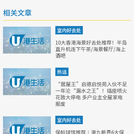
相关文章
室内好去处
10大香港海景好去处推荐！半岛
直升机连下午茶/海景餐厅/海上
酒吧
热话
“居屋王”启德启悦苑入伙不足
一年沦“漏水之王”！插座喷火
花致大停电 多户业主全屋家电
报废
室内好去处
保龄球馆推荐︱港九新界6大保