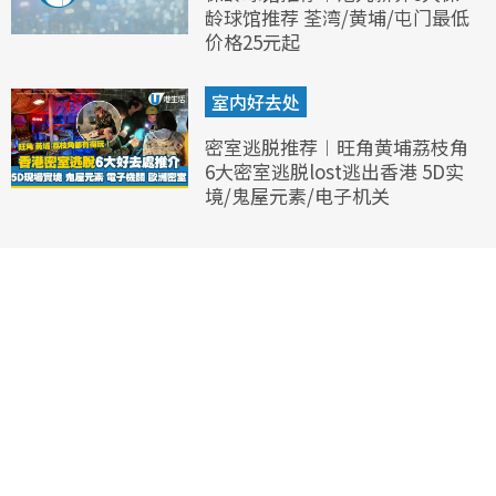
龄球馆推荐 荃湾/黄埔/屯门最低
价格25元起
室内好去处
密室逃脱推荐︱旺角黄埔荔枝角
6大密室逃脱lost逃出香港 5D实
境/鬼屋元素/电子机关