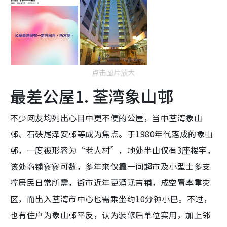
点击图片放大
最差公屋1. 荃湾象山邨
不少网友均列出心目中更不便的公屋，当中荃湾象山
邨、石硖尾泽安邨等成为焦点。于1980年代落成的象山
邨，一度被形容为“老人村”，地处半山仅有3座楼宇，
该处商铺寥寥可数，多年来仅靠一间超市及小型士多支
撑居民日常所需，街市近年更涌现吉铺，成空置率重灾
区，而出入荃湾市中心也需乘坐约10分钟小巴。不过，
也有住户为象山邨平反，认为装修后单位实用，加上邻