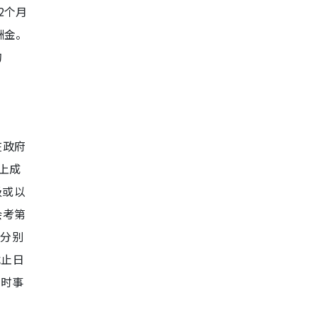
2个月
酬金。
的
在政府
上成
级或以
会考第
会分别
截止日
及时事