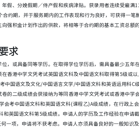
、年假、分娩假期／侍产假和疾病津贴。获录用者连续受雇满1
整个合约期，并于服务期内的工作表现和行为良好，可获得一笔
主向强积金计划作出的供款，将相等于合约期的基本工资总额
要求
学位，或具备同等学历。在取得学位学历后，需具备最少五年
须在香港中学文凭考试英国语文科及中国语文科取得第5级或以
考中国语文及文化/中国语言文学/中国语文科和英语运用科C
试卷的二级成绩会获接纳为等同香港中学文凭考试或香港中学
中学会考中国语文科和英国语文科(课程乙)A级成绩，在行政上
文科和英国语文科第5级成绩。申请人的学历及工作经验在申请
) 中的任何一项，申请将不获考虑。申请人亦须具备良好的一般知识