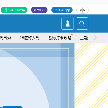
社群打卡攻略
商戶中心
下載 App
繁
简
周围游
18区好去处
香港打卡攻略
主题特集