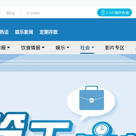
Blog
e-zone
U GO搵好去處
热话
娱乐新闻
定期存款
情报
饮食情报
娱乐
社会
影片专区