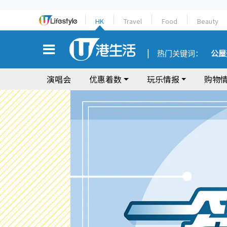
HK
Travel
Food
Beauty
热门关键词：
公屋
演唱会
优惠着数
玩乐情报
购物