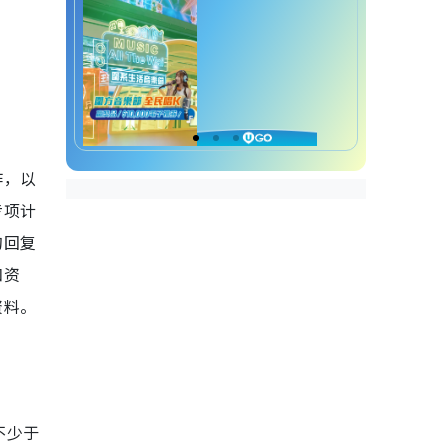
作，以
专项计
的回复
和资
资料。
不少于