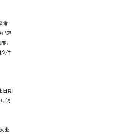
获考
经已落
电邮，
明文件
截止日期
上申请
）就业