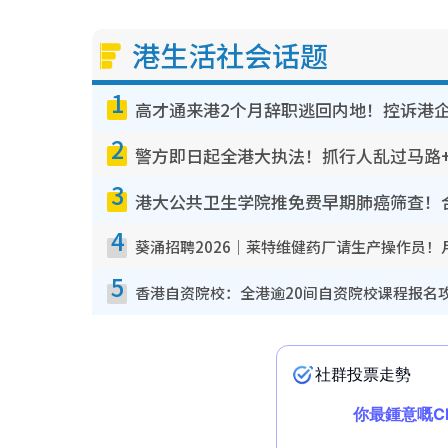
港生活社会话题
1
高才通来港2个月辞职逃回内地！控诉港
2
警方即日起全港大执法！抓行人乱过马路+
3
港大公共卫生学院推免费早期肺癌筛查！
4
葵涌招聘2026｜莱特维健药厂请生产操作员！月
5
香港自资院校：全港逾20间自资院校课程报名攻