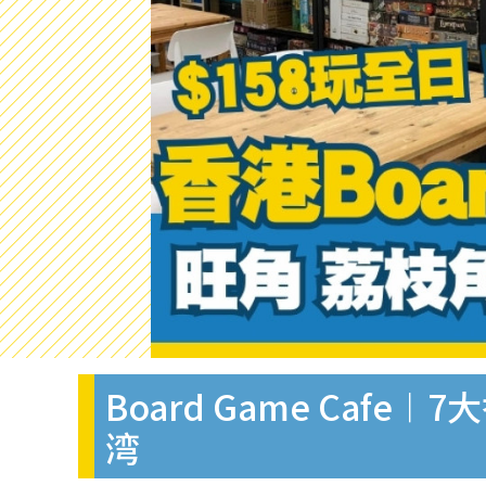
Board Game Cafe︱
湾