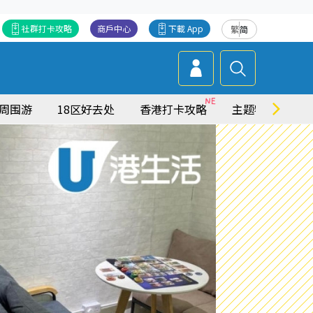
社群打卡攻略
商戶中心
下載 App
繁
简
周围游
18区好去处
香港打卡攻略
主题特集