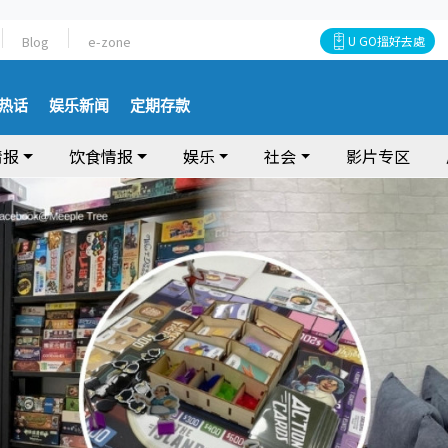
Blog
e-zone
U GO搵好去處
热话
娱乐新闻
定期存款
情报
饮食情报
娱乐
社会
影片专区