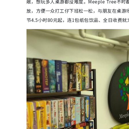
敞，想玩多人桌游都没难度。Meeple Tre
放，方便一众打工仔下班松一松，与朋友在桌游场上驰
节4.5小时80元起，连1包纸包饮品、全日收费就为1