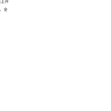
晚上开
起、全