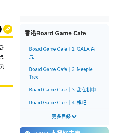
香港Board Game Cafe
活》
Board Game Cafe｜1. GALA 旮
桌
旯
必到
Board Game Cafe｜2. Meeple
Tree
Board Game Cafe｜3. 甜在棋中
Board Game Cafe｜4. 棋吧
Board Game Cafe｜5. 部屋咖啡
室