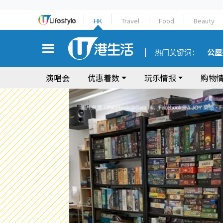
HK
Travel
Food
Beauty
热门关键词：
公屋
演唱会
优惠着数
玩乐情报
购物