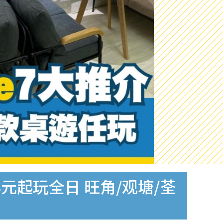
 158元起玩全日 旺角/观塘/荃