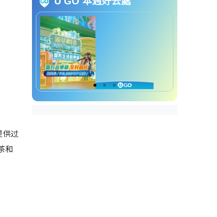
U GO 本週好去處
Board Game Cafe｜6. The 5B
Private Corner
Board Game Cafe｜7. A JOY 桌
悠
提供过
茶和