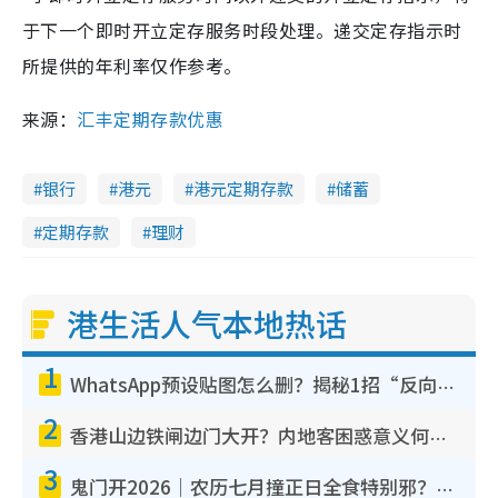
于下一个即时开立定存服务时段处理。递交定存指示时
所提供的年利率仅作参考。
来源：
汇丰定期存款优惠
银行
港元
港元定期存款
储蓄
定期存款
理财
港生活人气本地热话
1
WhatsApp预设贴图怎么删？揭秘1招“反向操作”还原简洁界面 附3步实测教程
2
香港山边铁闸边门大开？内地客困惑意义何在！网友神回复：这种叫法理性防御
3
鬼门开2026｜农历七月撞正日全食特别邪？专家警告切忌做一事！揭4大禁忌+2招保平安