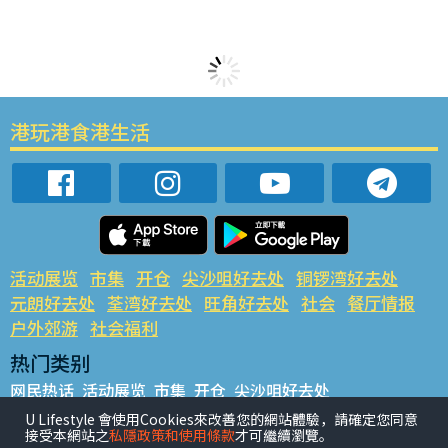
港玩港食港生活
活动展览
市集
开仓
尖沙咀好去处
铜锣湾好去处
元朗好去处
荃湾好去处
旺角好去处
社会
餐厅情报
户外郊游
社会福利
热门类别
网民热话
活动展览
市集
开仓
尖沙咀好去处
铜锣湾好去处
元朗好去处
荃湾好去处
旺角好去处
社会
U Lifestyle 會使用Cookies來改善您的網站體驗，請確定您同意
接受本網站之
私隱政策和使用條款
才可繼續瀏覽。
餐厅情报
户外郊游