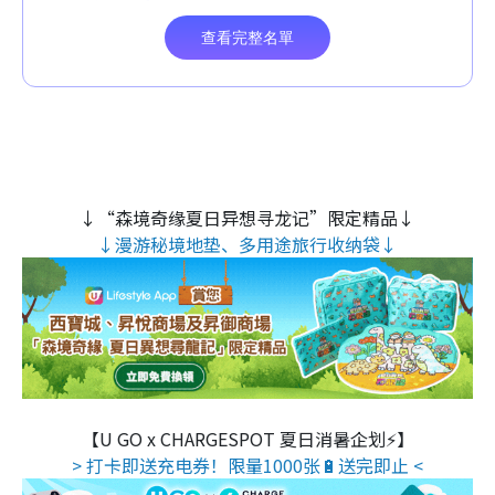
↓“森境奇缘夏日异想寻龙记”限定精品↓
↓漫游秘境地垫、多用途旅行收纳袋↓
【U GO x CHARGESPOT 夏日消暑企划⚡】
> 打卡即送充电券！限量1000张🔋送完即止 <