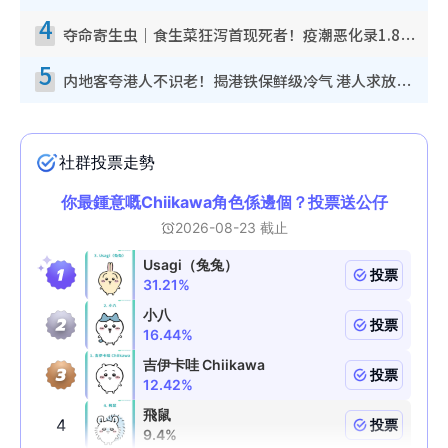
4
夺命寄生虫｜食生菜狂泻首现死者！疫潮恶化录1.8万宗病例 揭洗菜3大谬误
5
内地客夸港人不识老！揭港铁保鲜级冷气 港人求放过：别投诉