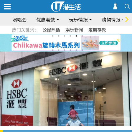
演唱会
优惠着数
玩乐情报
购物情报
热门关键词：
公屋热话
娱乐新闻
定期存款