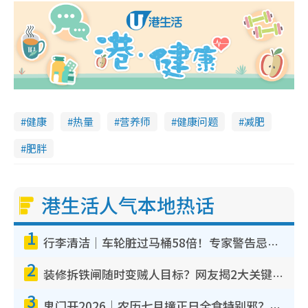
健康
热量
营养师
健康问题
减肥
肥胖
港生活人气本地热话
1
行李清洁｜车轮脏过马桶58倍！专家警告忌用酒精擦 教1招免脏手除菌
2
装修拆铁闸随时变贼人目标？网友揭2大关键用途：装新款等于白装？附新旧铁闸分别
3
鬼门开2026｜农历七月撞正日全食特别邪？专家警告切忌做一事！揭4大禁忌+2招保平安