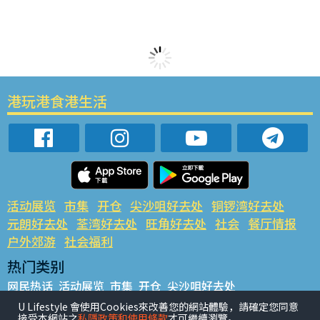
港玩港食港生活
活动展览
市集
开仓
尖沙咀好去处
铜锣湾好去处
元朗好去处
荃湾好去处
旺角好去处
社会
餐厅情报
户外郊游
社会福利
热门类别
网民热话
活动展览
市集
开仓
尖沙咀好去处
铜锣湾好去处
元朗好去处
荃湾好去处
旺角好去处
社会
U Lifestyle 會使用Cookies來改善您的網站體驗，請確定您同意
接受本網站之
私隱政策和使用條款
才可繼續瀏覽。
餐厅情报
户外郊游