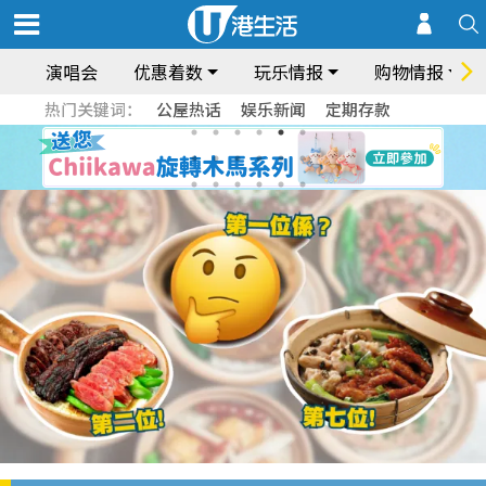
演唱会
优惠着数
玩乐情报
购物情报
热门关键词：
公屋热话
娱乐新闻
定期存款