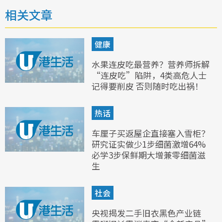
相关文章
健康
水果连皮吃最营养？营养师拆解
“连皮吃”陷阱，4类高危人士
记得要削皮 否则随时吃出祸！
热话
车厘子买返屋企直接塞入雪柜？
研究证实做少1步细菌激增64%
必学3步保鲜期大增兼零细菌滋
生
社会
央视揭发二手旧衣黑色产业链