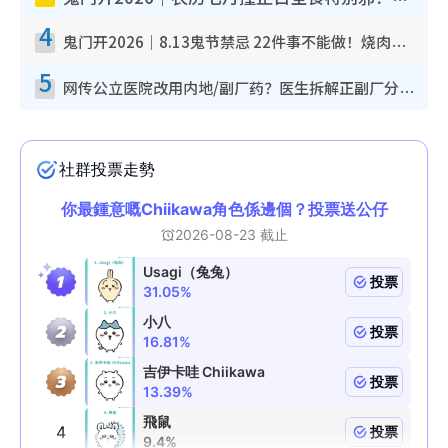
4
鬼门开2026｜8.13鬼节禁忌 22件事不能做！烧肉、刺身要少食？半夜勿吹口哨/打给个电话
5
网传公立医院改用内地/副厂药？医生拆解正副厂分别，揭4类人换药随时出事