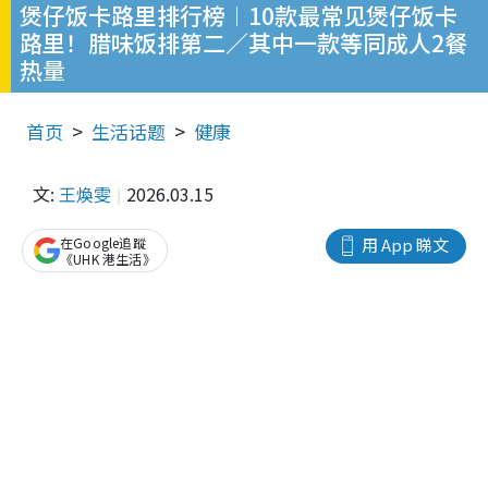
煲仔饭卡路里排行榜︱10款最常见煲仔饭卡
路里！腊味饭排第二／其中一款等同成人2餐
热量
首页
生活话题
健康
文:
王煥雯
2026.03.15
在Google追蹤
用 App 睇文
《UHK 港生活》