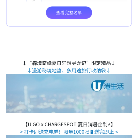
↓“森境奇缘夏日异想寻龙记”限定精品↓
↓漫游秘境地垫、多用途旅行收纳袋↓
【U GO x CHARGESPOT 夏日消暑企划⚡】
> 打卡即送充电券！限量1000张🔋送完即止 <