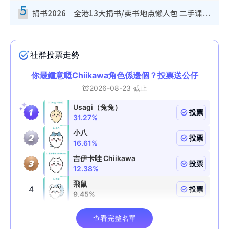
5
捐书2026︱全港13大捐书/卖书地点懒人包 二手课本最高$150＋旧书换免费咖啡/戏票