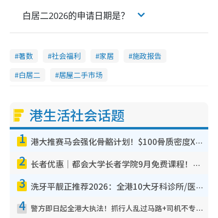
白居二2026的申请日期是？
著数
社会福利
家居
施政报告
白居二
居屋二手市场
港生活社会话题
1
港大推赛马会强化骨骼计划！$100骨质密度X光检查 完成免费运动训练送超市礼券！附参加资格
2
长者优惠｜都会大学长者学院9月免费课程！多媒体/微电影创作/网络安全 附报名方法教学
3
洗牙平靓正推荐2026：全港10大牙科诊所/医院懒人包，夜诊至8点/镇静洁牙/医疗券适用
4
警方即日起全港大执法！抓行人乱过马路+司机不专注驾驶！乱过马路罚$2000