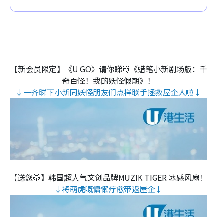
【新会员限定】《U GO》请你睇👹《蜡笔小新剧场版：千
奇百怪！我的妖怪假期》！
↓一齐睇下小新同妖怪朋友们点样联手拯救屋企人啦↓
【送您🐯】韩国超人气文创品牌MUZIK TIGER 冰感风扇！
↓将萌虎嘅慵懒疗愈带返屋企↓