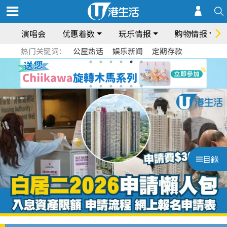
演唱会
优惠着数
玩乐情报
购物情报
热门关键词：
公屋热话
娱乐新闻
定期存款
目錄