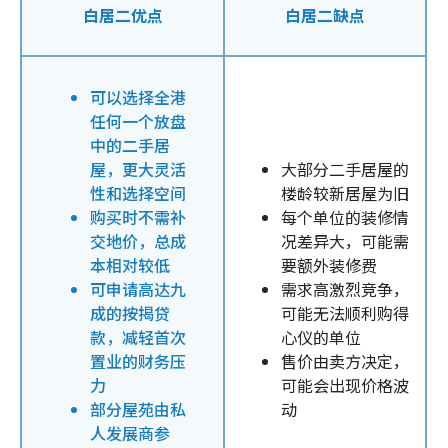
白居二优点
白居二缺点
可以选择全港
任何一个放盘
中的二手居
屋，更大灵活
大部分二手居屋的
性和选择空间
楼龄较新居屋为旧
购买时不需补
每个单位的装修情
交地价，总成
况差异大，可能需
本相对较低
要额外装修费
可申请高达九
需求高激烈竞争，
成的按揭贷
可能无法顺利购得
款，减轻首次
心仪的单位
置业的财务压
售价由卖方决定，
力
可能会出现价格波
部分屋苑由私
动
人发展商参