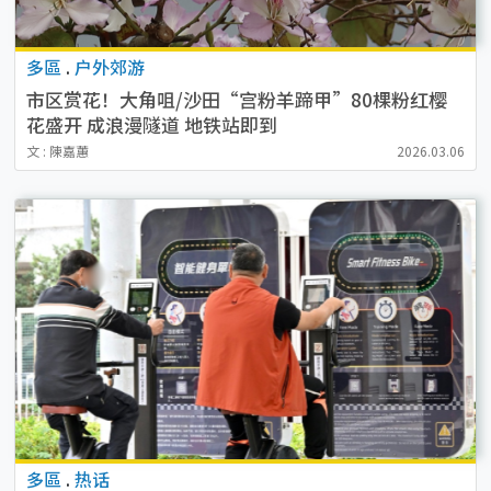
多區
.
户外郊游
市区赏花！大角咀/沙田“宫粉羊蹄甲”80棵粉红樱
花盛开 成浪漫隧道 地铁站即到
文 : 陳嘉蕙
2026.03.06
多區
.
热话