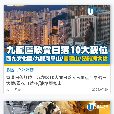
多區
.
户外郊游
香港日落靓位︱九龙区10大看日落人气地点！昂船洲
大桥/青衣自然径/油塘魔鬼山
文 : 呂晞頌
2026.07.29