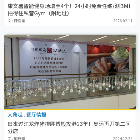
康文署智能健身场增至4个！24小时免费任练/测BMI
拍得住私营Gym（附地址）
文 : 陳嘉蕙
2026.02.11
大角咀
.
餐厅情报
日本过江龙炸猪排胜博殿攻港13年！奥运再开第二间
分店
文 : 鄺梓晴
2024.12.24