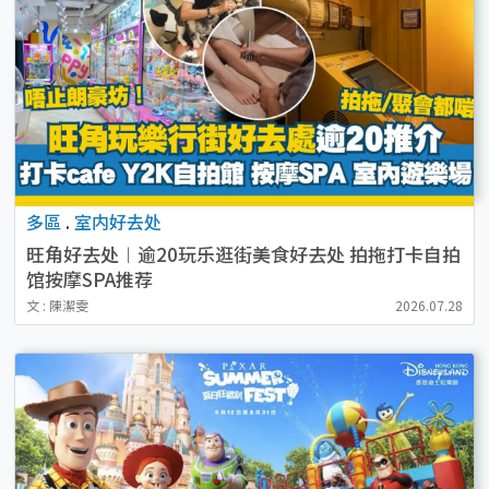
多區
.
室内好去处
旺角好去处︱逾20玩乐逛街美食好去处 拍拖打卡自拍
馆按摩SPA推荐
文 : 陳潔雯
2026.07.28