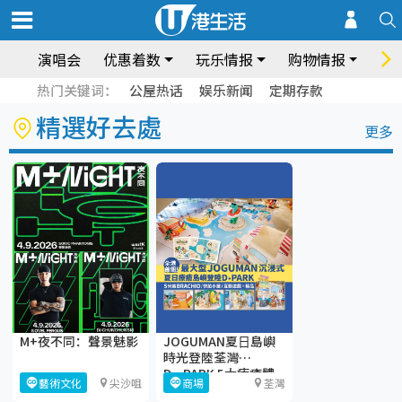
演唱会
优惠着数
玩乐情报
购物情报
饮
热门关键词：
公屋热话
娱乐新闻
定期存款
精選好去處
更多
M+夜不同：聲景魅影
JOGUMAN夏⽇島嶼
時光登陸荃灣
D·PARK 5大療癒體
藝術文化
尖沙咀
商場
荃灣
驗區+期間限定店