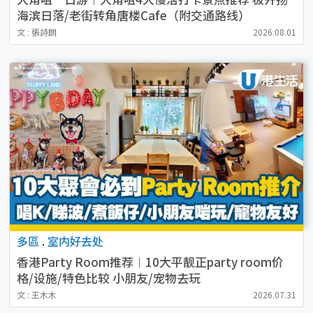
海滨日落/老街转角唐楼Cafe（附交通路线）
文 : 張詩朗
2026.08.01
多區
.
室内好去处
香港Party Room推荐︱10大平靓正party room价
格/设施/特色比较 小朋友/宠物去玩
文 : 王木木
2026.07.31