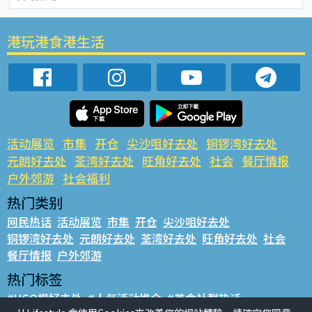
港玩港食港生活
活动展览
市集
开仓
尖沙咀好去处
铜锣湾好去处
元朗好去处
荃湾好去处
旺角好去处
社会
餐厅情报
户外郊游
社会福利
热门类别
网民热话
活动展览
市集
开仓
尖沙咀好去处
铜锣湾好去处
元朗好去处
荃湾好去处
旺角好去处
社会
餐厅情报
户外郊游
热门标签
#UGO揾好去处
#人气活动推介
#美食社群热话