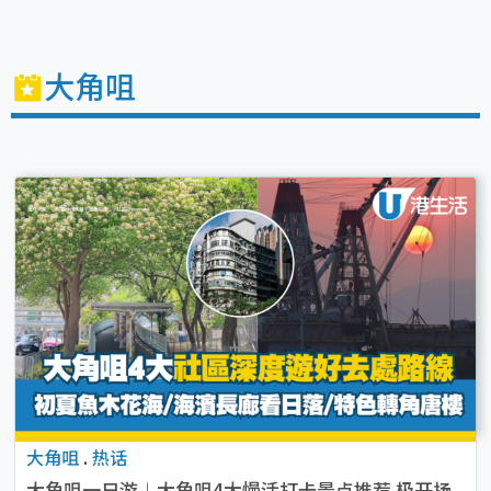
大角咀
大角咀
.
热话
大角咀一日游︱大角咀4大慢活打卡景点推荐 极开扬