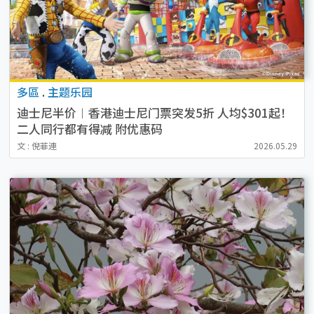
多區
.
主题乐园
迪士尼半价︱香港迪士尼门票突发5折 人均$301起！
二人同行都有得减 附优惠码
文 : 倪菲連
2026.05.29