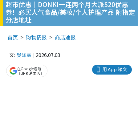
超市优惠｜DONKI一连两个月大派$20优惠
券！必买人气食品/美妆/个人护理产品 附指定
分店地址
首页
购物情报
商店速报
文:
吳泳霖
2026.07.03
在Google追蹤
用 App 睇文
《UHK 港生活》