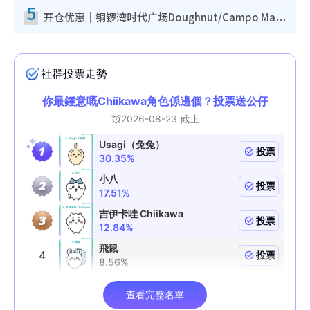
5
开仓优惠｜铜锣湾时代广场Doughnut/Campo Marzio开仓低至1折！背囊、书包、手袋劈价$200起