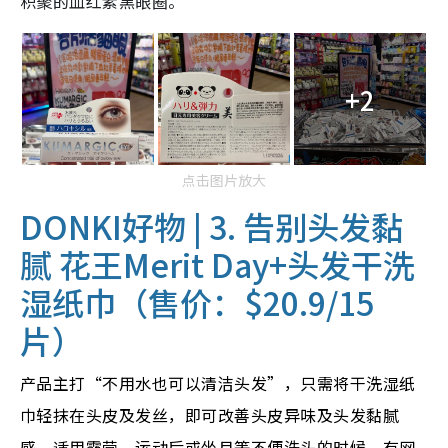
积聚的血红素黑眼圈。
+2
点击图片放大
DONKI好物 | 3. 告别头发黏
腻 花王Merit Day+头发
干洗
湿纸巾（售价：$20.9/15
片）
产品主打“不用水也可以清洁头发”，只需将干洗湿纸
巾轻抹在头皮及发丝，即可改善头皮异味及头发黏腻
感，适用露营、运动后或坐月等不便洗头的时候。有网