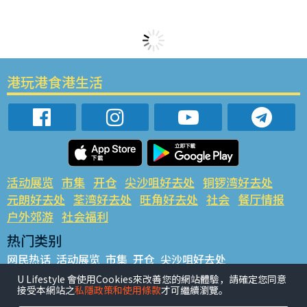
港玩港食港生活
活动展览
市集
开仓
尖沙咀好去处
铜锣湾好去处
元朗好去处
荃湾好去处
旺角好去处
社会
餐厅情报
户外郊游
社会福利
热门类别
网民热话
活动展览
市集
开仓
尖沙咀好去处
铜锣湾好去处
元朗好去处
荃湾好去处
旺角好去处
社会
U Lifestyle 會使用Cookies來改善您的網站體驗，請確定您同意
接受本網站之
私隱政策和使用條款
才可繼續瀏覽。
餐厅情报
户外郊游