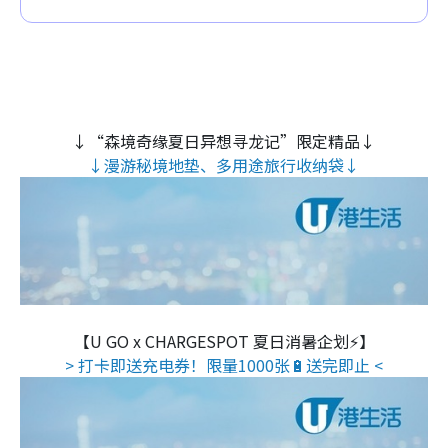
↓“森境奇缘夏日异想寻龙记”限定精品↓
↓漫游秘境地垫、多用途旅行收纳袋↓
【U GO x CHARGESPOT 夏日消暑企划⚡】
> 打卡即送充电券！限量1000张🔋送完即止 <