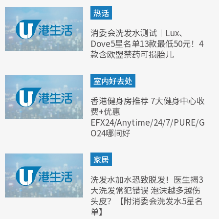
热话
消委会洗发水测试︱Lux、
Dove5星名单13款最低50元！4
款含欧盟禁药可损胎儿
室内好去处
香港健身房推荐 7大健身中心收
费+优惠
EFX24/Anytime/24/7/PURE/G
O24哪间好
家居
洗发水加水恐致脱发！医生揭3
大洗发常犯错误 泡沫越多越伤
头皮？【附消委会洗发水5星名
单】