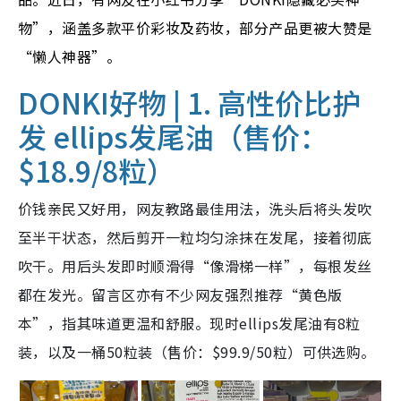
物”，涵盖多款平价彩妆及药妆，部分产品更被大赞是
“懒人神器”。
DONKI好物 | 1. 高性价比护
发 ellips发尾油（售价：
$18.9/8粒）
价钱亲民又好用，网友教路最佳用法，洗头后将头发吹
至半干状态，然后剪开一粒均匀涂抹在发尾，接着彻底
吹干。用后头发即时顺滑得“像滑梯一样”，每根发丝
都在发光。留言区亦有不少网友强烈推荐“黄色版
本”，指其味道更温和舒服。现时ellips发尾油有8粒
装，以及一桶50粒装（售价：$99.9/50粒）可供选购。