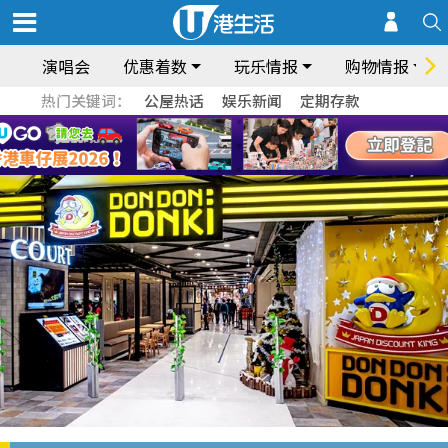
演唱会
优惠着数
玩乐情报
购物情报
热门关键词：
公屋热话
娱乐新闻
定期存款