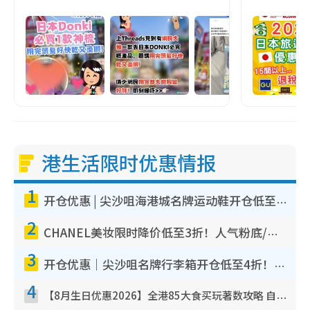
港生活限时优惠情报
1
开仓优惠 | 尖沙咀海港城名牌运动鞋开仓低至1折！On鞋$899起/Joy&Peace鞋履$98起
2
CHANEL美妆限时降价低至3折！人气粉底/唇膏/精华液低至$275！COCO香水都有平
3
开仓优惠｜尖沙咀名牌行李箱开仓低至4折！一连5日 American Tourister/ace./Hallmark $200起
4
【8月生日优惠2026】全港85大食买玩著数攻略 自助餐/火锅放题同行免费＋诚品/DONKI送现金券