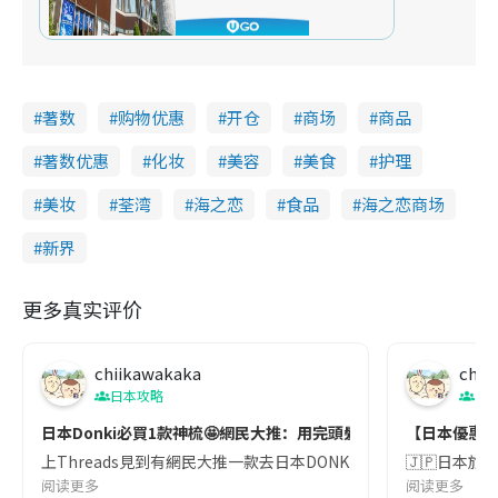
著数
购物优惠
开仓
商场
商品
著数优惠
化妆
美容
美食
护理
美妆
荃湾
海之恋
食品
海之恋商场
新界
更多真实评价
chiikawakaka
chii
日本攻略
日
日本Donki必買1款神梳🤩網民大推：用完頭髮好快乾又柔順🌟
【日本優惠券2
上Threads見到有網民大推一款去日本DONKI必買嘅產品🤩就係一把神
🇯🇵日本旅遊
阅读更多
阅读更多