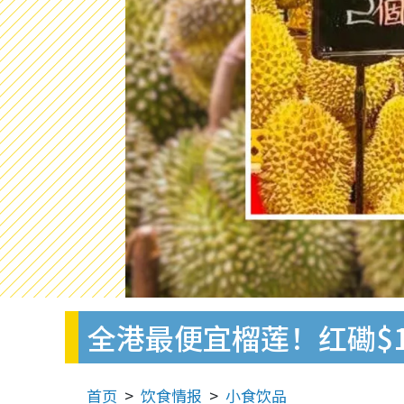
全港最便宜榴莲！红磡$1
首页
饮食情报
小食饮品