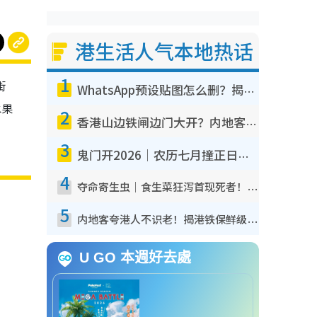
港生活人气本地热话
1
街
WhatsApp预设贴图怎么删？揭秘1招“反向操作”还原简洁界面 附3步实测教程
水果
2
香港山边铁闸边门大开？内地客困惑意义何在！网友神回复：这种叫法理性防御
3
鬼门开2026｜农历七月撞正日全食特别邪？专家警告切忌做一事！揭4大禁忌+2招保平安
4
夺命寄生虫｜食生菜狂泻首现死者！疫潮恶化录1.8万宗病例 揭洗菜3大谬误
5
内地客夸港人不识老！揭港铁保鲜级冷气 港人求放过：别投诉
U GO 本週好去處