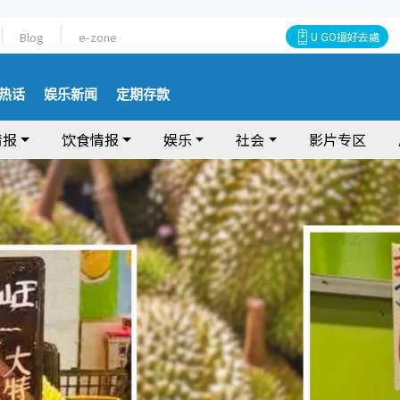
Blog
e-zone
U GO搵好去處
热话
娱乐新闻
定期存款
情报
饮食情报
娱乐
社会
影片专区