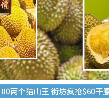
00两个猫山王 街坊疯抢$60干