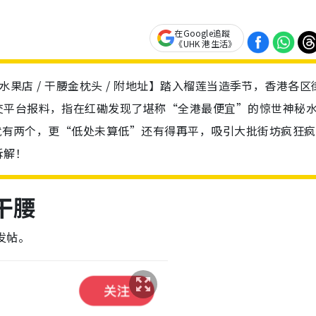
在Google追蹤
《UHK 港生活》
神秘水果店 / 干腰金枕头 / 附地址】踏入榴莲当造季节，香港各区
交平台报料，指在红磡发现了堪称“全港最便宜”的惊世神秘
 就有两个，更“低处未算低”还有得再平，吸引大批街坊疯狂疯
拆解！
干腰
发帖。