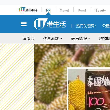
HK
Travel
Food
Beauty
热门关键词：
公屋
演唱会
优惠着数
玩乐情报
购物