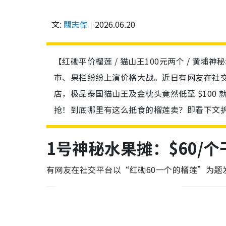
文:
關志傑
2026.06.20
【红磡平价榴莲 / 猫山王100元两个 / 黄埔
市、果栏纷纷上演价格大战。近日有网友在社
店，极品泰国猫山王及金枕头竟然低至 $100
抢！到底哪里有这么抵食的榴莲卖？即看下文
1号神秘水果摊：$60/个
有网友在社交平台以“红磡60一个的榴莲”为题