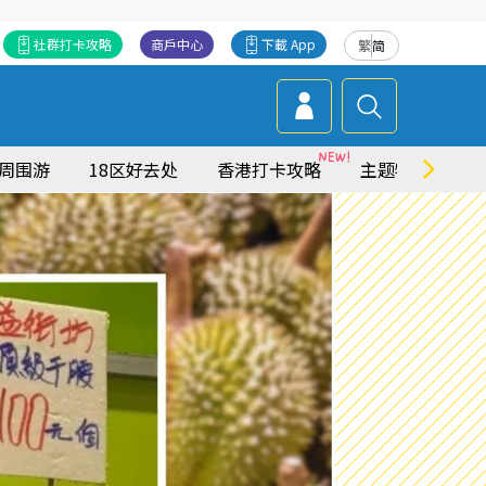
社群打卡攻略
商戶中心
下載 App
繁
简
周围游
18区好去处
香港打卡攻略
主题特集