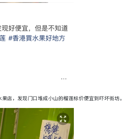
水果店，发现门口堆成小山的榴莲标价便宜到吓坏街坊。