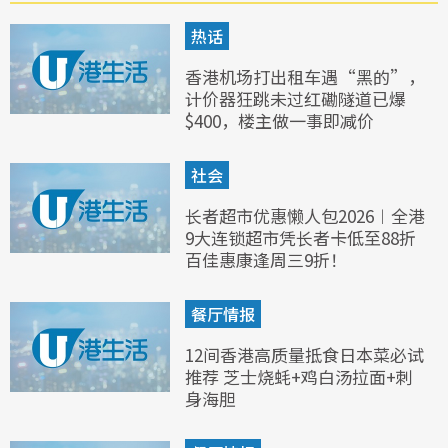
热话
香港机场打出租车遇“黑的”，
计价器狂跳未过红磡隧道已爆
$400，楼主做一事即减价
社会
长者超市优惠懒人包2026︱全港
9大连锁超市凭长者卡低至88折
百佳惠康逢周三9折！
餐厅情报
12间香港高质量抵食日本菜必试
推荐 芝士烧蚝+鸡白汤拉面+刺
身海胆