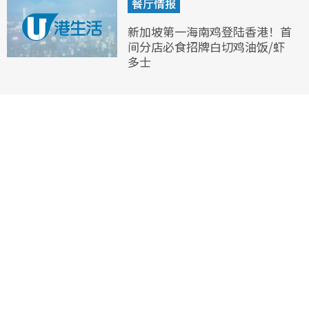
餐厅情报
新加坡第一海南鸡登陆香港！首
间分店必食招牌白切鸡油饭/虾
多士