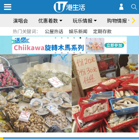
演唱会
优惠着数
玩乐情报
购物情报
热门关键词：
公屋热话
娱乐新闻
定期存款