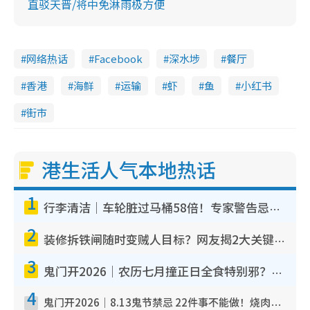
直驳天晋/将中免淋雨极方便
网络热话
Facebook
深水埗
餐厅
香港
海鲜
运输
虾
鱼
小红书
街市
港生活人气本地热话
1
行李清洁｜车轮脏过马桶58倍！专家警告忌用酒精擦 教1招免脏手除菌
2
装修拆铁闸随时变贼人目标？网友揭2大关键用途：装新款等于白装？附新旧铁闸分别
3
鬼门开2026｜农历七月撞正日全食特别邪？专家警告切忌做一事！揭4大禁忌+2招保平安
4
鬼门开2026｜8.13鬼节禁忌 22件事不能做！烧肉、刺身要少食？半夜勿吹口哨/打给个电话