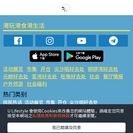
港玩港食港生活
活动展览
市集
开仓
尖沙咀好去处
铜锣湾好去处
元朗好去处
荃湾好去处
旺角好去处
社会
餐厅情报
户外郊游
社会福利
热门类别
网民热话
活动展览
市集
开仓
尖沙咀好去处
铜锣湾好去处
元朗好去处
荃湾好去处
旺角好去处
社会
U Lifestyle 會使用Cookies來改善您的網站體驗，請確定您同意
接受本網站之
私隱政策和使用條款
才可繼續瀏覽。
餐厅情报
户外郊游
热门标签
我已閱讀及同意