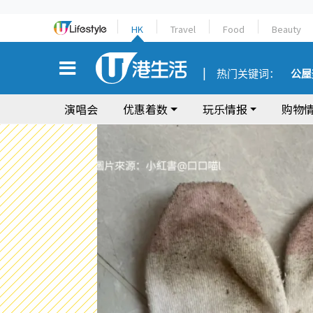
HK
Travel
Food
Beauty
热门关键词：
公屋
演唱会
优惠着数
玩乐情报
购物