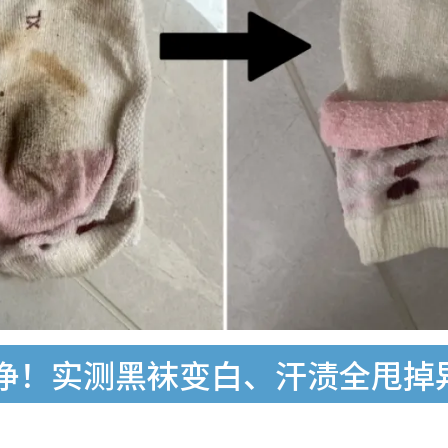
净！实测黑袜变白、汗渍全甩掉