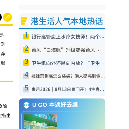
港生活人气本地热话
1
，洗
银行高管恋上水疗女技师！两个月借128万惊觉“沉船”沉落火海 揭背后疑似邪教操控卖淫
实测
2
台风“白海豚”升级变强台风 暴风圈半径达320公里 面积足以覆盖多个城市
推荐
3
击退
卫生纸向外还是向内放？“卫生纸之父”专利图曝光！官方揭正确摆法：放错易贴墙滋生细菌！
4
娃娃菜到底怎么装袋？港人疑惑到像真空，揭秘包装过程全靠1招：血汗钱不好赚
5
鬼月2026｜8月13日鬼门开！4生肖迎财运大爆发！专家：属Ｏ好手气 宜买六合彩
U GO 本週好去處
及除
能描述