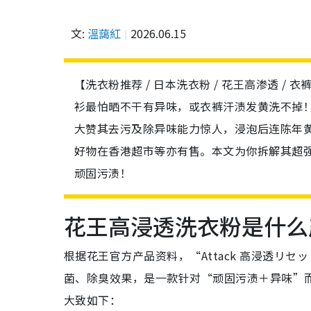
文:
溫藹紅
2026.06.15
【洗衣粉推荐 / 日本洗衣粉 / 花王高渗透 / 衣裤
衫最怕晒不干有异味，或衣裤汗渍发黄洗不掉
大赞其去污及除异味能力惊人，浸泡后连陈年
好物在香港超市等亦有售。本文为你拆解其超
顽固污渍！
花王高浸透洗衣粉是什么
根据花王官方产品资料，“Attack 高浸透リ
菌、除臭效果，是一款针对“顽固污渍＋异味”
大致如下：