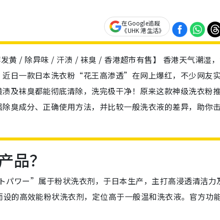
在Google追蹤
《UHK 港生活》
发黄 / 除异味 / 汗渍 / 袜臭 / 香港超市有售】 香港天气潮湿
！近日一款日本洗衣粉“花王高渗透”在网上爆红，不少网友
黄渍及袜臭都能彻底清除，洗完极干净！原来这款神级洗衣粉
强除臭成分、正确使用方法，并比较一般洗衣液的差异，助你
产品？
セットパワー”属于粉状洗衣剂，于日本生产，主打高浸透清洁力
而设的高效能粉状洗衣剂，定位高于一般温和洗衣液。官方功