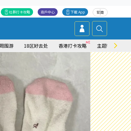
社群打卡攻略
商戶中心
下載 App
繁
简
周围游
18区好去处
香港打卡攻略
主题特集