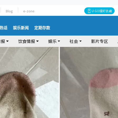
Blog
e-zone
U GO搵好去處
热话
娱乐新闻
定期存款
情报
饮食情报
娱乐
社会
影片专区