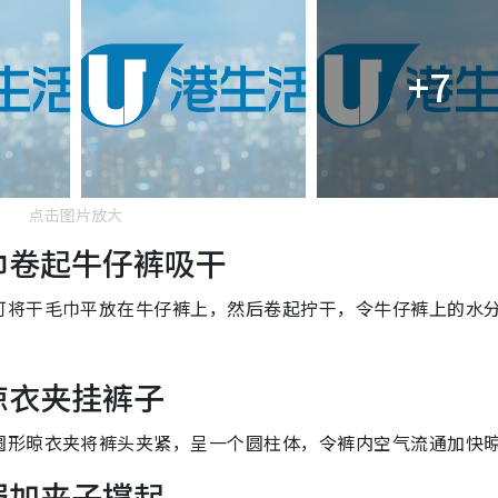
+7
点击图片放大
毛巾卷起牛仔裤吸干
可将干毛巾平放在牛仔裤上，然后卷起拧干，令牛仔裤上的水
晾衣夹挂裤子
圆形晾衣夹将裤头夹紧，呈一个圆柱体，令裤内空气流通加快
服加夹子撑起