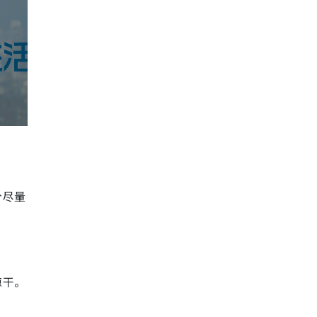
分尽量
晾干。