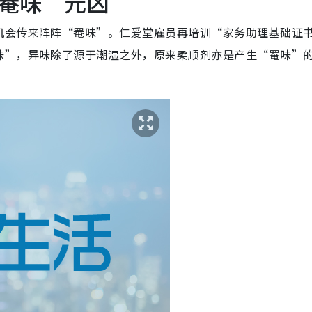
罨味”元凶
机会传来阵阵“罨味”。仁爱堂雇员再培训“家务助理基础证
味”，异味除了源于潮湿之外，原来柔顺剂亦是产生“罨味”