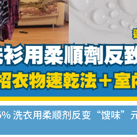
5% 洗衣用柔顺剂反变“馊味”