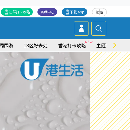
社群打卡攻略
商戶中心
下載 App
繁
简
周围游
18区好去处
香港打卡攻略
主题特集