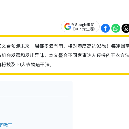
在Google追蹤
《UHK 港生活》
文台预测未来一周都多云有雨，相对湿度高达95%！每逢回
有机会发霉和发出异味，本文整合不同家事达人传授的干衣方
秘技及10大衣物速干法。
裤吸干