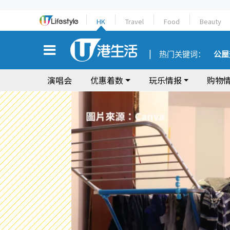
HK
Travel
Food
Beauty
热门关键词：
公屋
演唱会
优惠着数
玩乐情报
购物