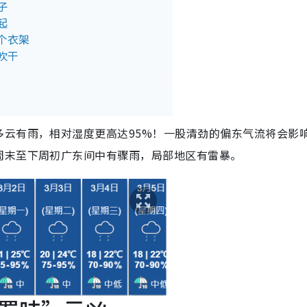
子
起
个衣架
吹干
多云有雨，相对湿度更高达95%！一股清劲的偏东气流将会影
周末至下周初广东间中有骤雨，局部地区有雷暴。