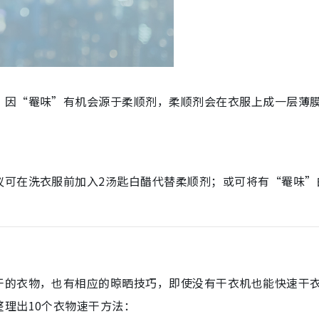
，因“罨味”有机会源于柔顺剂，柔顺剂会在衣服上成一层薄
议可在洗衣服前加入2汤匙白醋代替柔顺剂；或可将有“罨味”
干的衣物，也有相应的晾晒技巧，即使没有干衣机也能快速干
理出10个衣物速干方法：