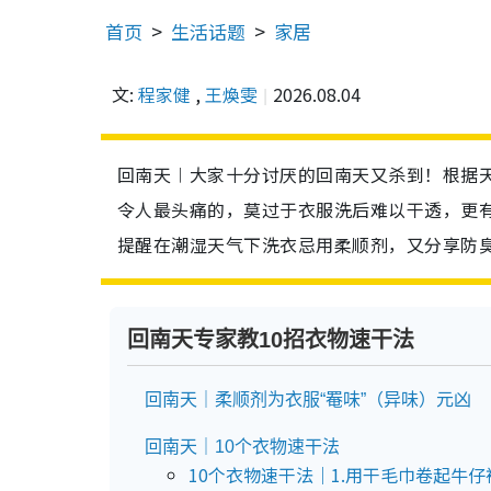
首页
生活话题
家居
文:
程家健
,
王煥雯
2026.08.04
回南天︱大家十分讨厌的回南天又杀到！根据天
令人最头痛的，莫过于衣服洗后难以干透，更
提醒在潮湿天气下洗衣忌用柔顺剂，又分享防臭
回南天专家教10招衣物速干法
回南天｜柔顺剂为衣服“罨味”（异味）元凶
回南天｜10个衣物速干法
10个衣物速干法｜1.用干毛巾卷起牛仔