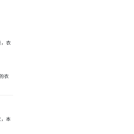
膜，衣
的衣
衣，本