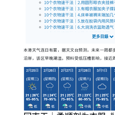
10个衣物速干法｜2.用圆形晾衣夹挂裤
10个衣物速干法｜3.有帽衣服加夹子撑
10个衣物速干法｜4.床单被褥末端加几
10个衣物速干法｜5.放在胶袋内用风筒
10个衣物速干法｜6.大洞洗衣篮助透气
10个衣物速干法｜7.洗衣前反转衣服
10个衣物速干法｜8.脱水前加干毛巾
10个衣物速干法｜9.衣物间隔一个拳头
本港天气连日有雾，据天文台预测，未来一周都
10个衣物速干法｜10.晾衣处下铺报纸
沿岸，该区早晚潮湿。预料受低压槽影响，接近
回南天｜避开4大室内晾衫黑点
4大室内晾衫黑点｜1. 窗边
4大室内晾衫黑点｜2. 窗帘
4大室内晾衫黑点｜3. 厨房
4大室内晾衫黑点｜4. 空调机底
回南天｜室内晾衫3个贴士
3招室内晾衫｜1. 挂在家中正中央
3招室内晾衫｜2. 吹风扇助干衣