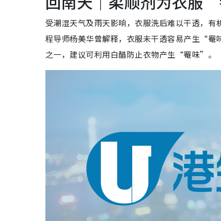
回南天｜柔顺剂为衣服“
3招室内晾衫｜3. 长衣物挂外侧
受潮湿天气及雨天影响，衣服洗后难以干透，有
回南天｜抽湿机干衣3大贴士
1. 集中在一间房抽湿
程导师杨美华曾解释，衣服未干透容易产生“罨
2. 切忌“衫贴衫”
之一，建议可利用白醋防止衣物产生“罨味”。
3. 定时调位