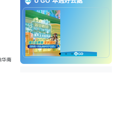
U GO 本週好去處
10个衣物速干法｜5.放在胶
袋内用风筒吹干
10个衣物速干法｜6.大洞洗
衣篮助透气
10个衣物速干法｜7.洗衣前
反转衣服
10个衣物速干法｜8.脱水前
加干毛巾
响华南
10个衣物速干法｜9.衣物间
隔一个拳头
10个衣物速干法｜10.晾衣
处下铺报纸
回南天｜避开4大室内晾衫黑点
4大室内晾衫黑点｜1. 窗边
4大室内晾衫黑点｜2. 窗帘
4大室内晾衫黑点｜3. 厨房
4大室内晾衫黑点｜4. 空调
机底