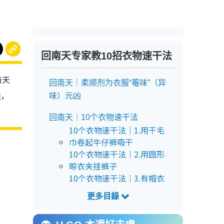
回南天专家教10招衣物速干法
南天
回南天｜柔顺剂为衣服“罨味”（异
法，
味）元凶
回南天｜10个衣物速干法
10个衣物速干法｜1.用干毛
巾卷起牛仔裤吸干
10个衣物速干法｜2.用圆形
晾衣夹挂裤子
10个衣物速干法｜3.有帽衣
服加夹子撑起
10个衣物速干法｜4.床单被
褥末端加几个衣架