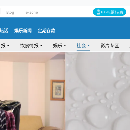
Blog
e-zone
U GO搵好去處
热话
娱乐新闻
定期存款
情报
饮食情报
娱乐
社会
影片专区