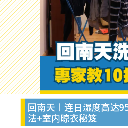
回南天︱连日湿度高达9
法+室内晾衣秘笈